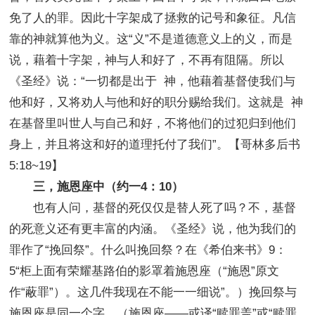
免了人的罪。因此十字架成了拯救的记号和象征。凡信
靠的神就算他为义。这“义”不是道德意义上的义，而是
说，藉着十字架，神与人和好了，不再有阻隔。所以
《圣经》说：“一切都是出于 神，他藉着基督使我们与
他和好，又将劝人与他和好的职分赐给我们。这就是 神
在基督里叫世人与自己和好，不将他们的过犯归到他们
身上，并且将这和好的道理托付了我们”。【哥林多后书
5:18~19】
三，施恩座中（约一4：10）
也有人问，基督的死仅仅是替人死了吗？不，基督
的死意义还有更丰富的内涵。《圣经》说，他为我们的
罪作了“挽回祭”。什么叫挽回祭？在《希伯来书》9：
5“柜上面有荣耀基路伯的影罩着施恩座（“施恩”原文
作“蔽罪”）。这几件我现在不能一一细说”。）挽回祭与
施恩座是同一个字。（施恩座——或译“赎罪盖”或“赎罪