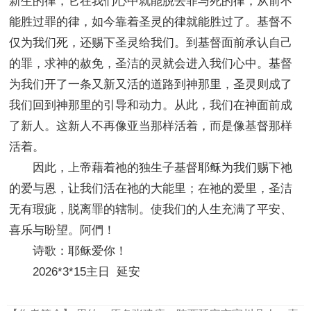
新生的律，它在我们心中就能脱去罪与死的律，从前不
能胜过罪的律，如今靠着圣灵的律就能胜过了。基督不
仅为我们死，还赐下圣灵给我们。到基督面前承认自己
的罪，求神的赦免，圣洁的灵就会进入我们心中。基督
为我们开了一条又新又活的道路到神那里，圣灵则成了
我们回到神那里的引导和动力。从此，我们在神面前成
了新人。这新人不再像亚当那样活着，而是像基督那样
活着。
因此，上帝藉着祂的独生子基督耶稣为我们赐下祂
的爱与恩，让我们活在祂的大能里；在祂的爱里，圣洁
无有瑕疵，脱离罪的辖制。使我们的人生充满了平安、
喜乐与盼望。阿們！
诗歌：耶稣爱你！
2026*3*15主日 延安