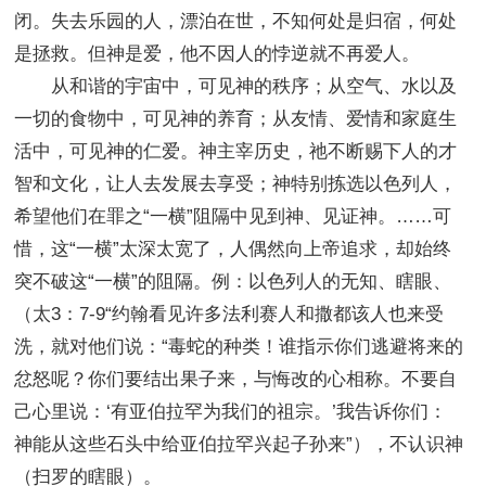
闭。失去乐园的人，漂泊在世，不知何处是归宿，何处
是拯救。但神是爱，他不因人的悖逆就不再爱人。
从和谐的宇宙中，可见神的秩序；从空气、水以及
一切的食物中，可见神的养育；从友情、爱情和家庭生
活中，可见神的仁爱。神主宰历史，祂不断赐下人的才
智和文化，让人去发展去享受；神特别拣选以色列人，
希望他们在罪之“一横”阻隔中见到神、见证神。……可
惜，这“一横”太深太宽了，人偶然向上帝追求，却始终
突不破这“一横”的阻隔。例：以色列人的无知、瞎眼、
（太3：7-9“约翰看见许多法利赛人和撒都该人也来受
洗，就对他们说：“毒蛇的种类！谁指示你们逃避将来的
忿怒呢？你们要结出果子来，与悔改的心相称。不要自
己心里说：‘有亚伯拉罕为我们的祖宗。’我告诉你们：
神能从这些石头中给亚伯拉罕兴起子孙来”），不认识神
（扫罗的瞎眼）。