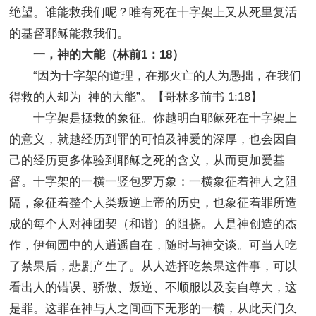
绝望。谁能救我们呢？唯有死在十字架上又从死里复活
的基督耶稣能救我们。
一，神的大能（林前1：18）
“因为十字架的道理，在那灭亡的人为愚拙，在我们
得救的人却为 神的大能”。【哥林多前书 1:18】
十字架是拯救的象征。你越明白耶稣死在十字架上
的意义，就越经历到罪的可怕及神爱的深厚，也会因自
己的经历更多体验到耶稣之死的含义，从而更加爱基
督。十字架的一横一竖包罗万象：一横象征着神人之阻
隔，象征着整个人类叛逆上帝的历史，也象征着罪所造
成的每个人对神团契（和谐）的阻挠。人是神创造的杰
作，伊甸园中的人逍遥自在，随时与神交谈。可当人吃
了禁果后，悲剧产生了。从人选择吃禁果这件事，可以
看出人的错误、骄傲、叛逆、不顺服以及妄自尊大，这
是罪。这罪在神与人之间画下无形的一横，从此天门久