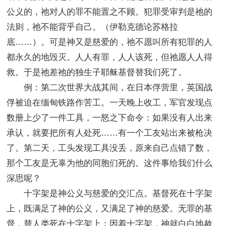
公义的，祂对人的罪不能置之不顾。犯罪受审判是祂的
法则，祂不能背乎自己。（伊勒克德论苏格拉
底……）。可是神又是慈爱的，祂不愿叫所有犯罪的人
都永久的地毁灭。人人有罪，人人该死，但祂愿人人得
救。于是祂差祂的独生子耶稣基督替我们死了。
例：第二次世界大战其间，在日本俘营里，英国战
俘被迫在缅甸铁路作苦工。一天晚上收工，军官发现点
数册上少了一件工具，一怒之下命令：如果没有人出来
承认，就要把所有人处死……有一个工友站出来被枪决
了。第二天，工头发现工具没丢，原来自己点错了数，
那个工友是无辜为他的同胞们死的。这件事给我们什么
深思呢？
十字架是神公义与慈爱的交汇点。基督死在十字架
上，既满足了神的公义，又满足了神的慈爱。无罪的基
督，替人类死在十字架上；因着十字架，神就白白地赦