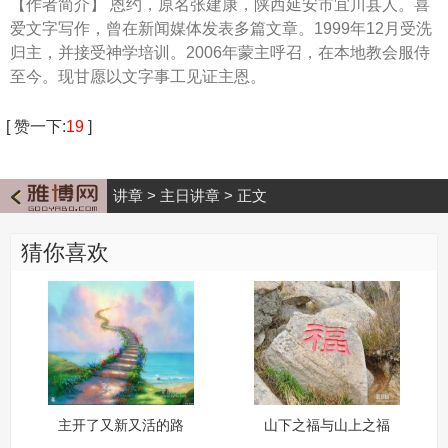
【作者简介】
恩约，原名张建康，陕西延安市宜川县人。喜
爱文字写作，曾在新闻媒体发表多篇文章。1999年12月受洗
归主，并接受神学培训。2006年蒙主呼召，在本地教会服侍
至今。现甘愿以文字事工见证主恩。
[
赞一下
:
19
]
讲章
>
主日讲章
>
正文
猜你喜欢
主开了又新又活的路
山下之福与山上之福