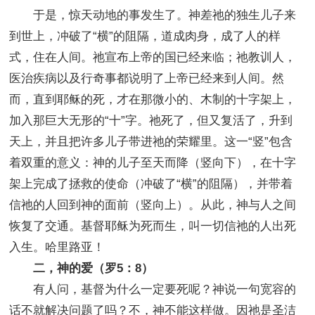
于是，惊天动地的事发生了。神差祂的独生儿子来
到世上，冲破了“横”的阻隔，道成肉身，成了人的样
式，住在人间。祂宣布上帝的国已经来临；祂教训人，
医治疾病以及行奇事都说明了上帝已经来到人间。然
而，直到耶稣的死，才在那微小的、木制的十字架上，
加入那巨大无形的“十”字。祂死了，但又复活了，升到
天上，并且把许多儿子带进祂的荣耀里。这一“竖”包含
着双重的意义：神的儿子至天而降（竖向下），在十字
架上完成了拯救的使命（冲破了“横”的阻隔），并带着
信祂的人回到神的面前（竖向上）。从此，神与人之间
恢复了交通。基督耶稣为死而生，叫一切信祂的人出死
入生。哈里路亚！
二，神的爱（罗5：8）
有人问，基督为什么一定要死呢？神说一句宽容的
话不就解决问题了吗？不，神不能这样做。因祂是圣洁