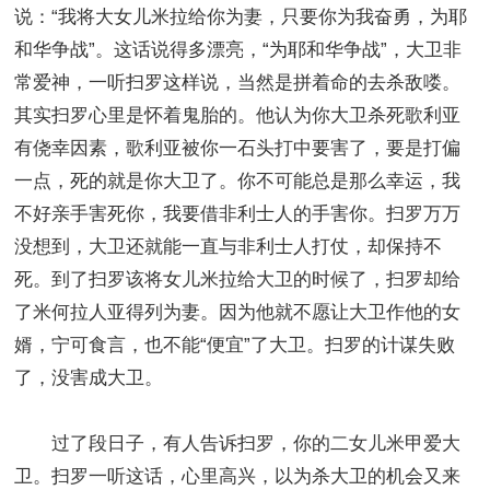
说：“我将大女儿米拉给你为妻，只要你为我奋勇，为耶
和华争战”。这话说得多漂亮，“为耶和华争战”，大卫非
常爱神，一听扫罗这样说，当然是拼着命的去杀敌喽。
其实扫罗心里是怀着鬼胎的。他认为你大卫杀死歌利亚
有侥幸因素，歌利亚被你一石头打中要害了，要是打偏
一点，死的就是你大卫了。你不可能总是那么幸运，我
不好亲手害死你，我要借非利士人的手害你。扫罗万万
没想到，大卫还就能一直与非利士人打仗，却保持不
死。到了扫罗该将女儿米拉给大卫的时候了，扫罗却给
了米何拉人亚得列为妻。因为他就不愿让大卫作他的女
婿，宁可食言，也不能“便宜”了大卫。扫罗的计谋失败
了，没害成大卫。
过了段日子，有人告诉扫罗，你的二女儿米甲爱大
卫。扫罗一听这话，心里高兴，以为杀大卫的机会又来