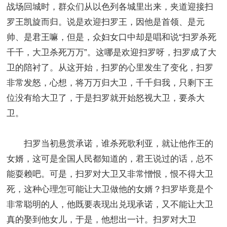
战场回城时，群众们从以色列各城里出来，夹道迎接扫
罗王凯旋而归。说是欢迎扫罗王，因他是首领、是元
帅、是君王嘛，但是，众妇女口中却是唱和说“扫罗杀死
千千，大卫杀死万万”。这哪是欢迎扫罗呀，扫罗成了大
卫的陪衬了。从这开始，扫罗的心里发生了变化，扫罗
非常发怒，心想，将万万归大卫，千千归我，只剩下王
位没有给大卫了，于是扫罗就开始怒视大卫，要杀大
卫。
扫罗当初悬赏承诺，谁杀死歌利亚，就让他作王的
女婿，这可是全国人民都知道的，君王说过的话，总不
能耍赖吧。可是，扫罗对大卫又非常憎恨，恨不得大卫
死，这种心理怎可能让大卫做他的女婿？扫罗毕竟是个
非常聪明的人，他既要表现出兑现承诺，又不能让大卫
真的娶到他女儿，于是，他想出一计。扫罗对大卫