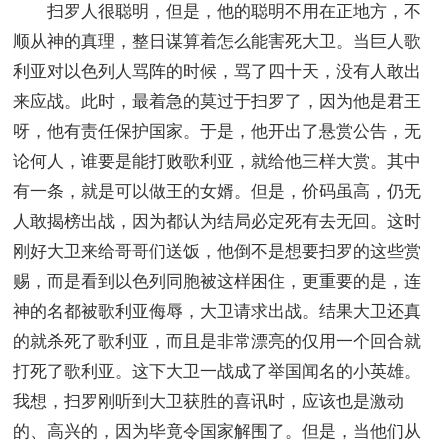
扫罗人很聪明，但是，他的聪明不用在正地方，不
顺从神的真理，整日谋算着怎么能害死大卫。当巨人歌
利亚对以色列人骂阵的时候，骂了四十天，没有人敢出
来应战。此时，最着急的莫过于扫罗了，因为他是君王
呀，他有责任保护国家。于是，他开出了悬赏公告，无
论何人，谁要是能打败歌利亚，就给他三样大赏。其中
有一条，就是可以做王的女婿。但是，价码虽高，仍无
人敢揭榜出战，因为都认为结局必定死有去无回。这时
刚好大卫来给哥哥们送饭，他倒不是想要扫罗的这些赏
赐，而是看到以色列同胞被这样困住，更重要的是，连
神的名都被歌利亚侮辱，大卫请求出战。结果大卫还真
的就杀死了歌利亚，而且是非常漂亮的仅用一个回合就
打死了歌利亚。这下大卫一战成了举国闻名的小英雄。
我想，扫罗刚听到大卫获胜的喜讯时，应该也是激动
的、高兴的，因为毕竟令国家解围了。但是，当他们从