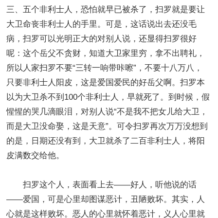
三、五个非利士人，恐怕就早已被杀了，扫罗就是要让
大卫命丧非利士人的手里。可是，这话说出去还没毛
病，扫罗可以光明正大的对别人说，还显得扫罗很好
呢：这个岳父不贪财，知道大卫家里穷，拿不出聘礼，
所以人家扫罗不要“三转一响带咔嚓”，不要十八万八，
只要非利士人阳皮，这是爱国爱民的好岳父啊。扫罗本
以为大卫杀不到100个非利士人，早就死了。到时候，假
惺惺的哭几滴眼泪，对别人说“不是我不把女儿给大卫，
而是大卫没命娶，这是天意”。可令扫罗再次万万没想到
的是，日期还没有到，大卫就杀了二百非利士人，将阳
皮满数交给他。
扫罗这个人，表面看上去——好人，听他说的话
——爱国，可是心里却图谋恶计，丑陋败坏。其实，人
心就是这样败坏。恶人的心里就怀着恶计，义人心里就