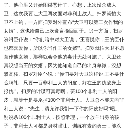
了。他心里又开始图谋恶计了。心想，上次没杀成大
卫，这次我要让大卫再次面对非利士敌人。扫罗就怕大
卫不上钩，一方面扫罗对外宣布“大卫可以第二次作我的
女婿”，这也给自己上次食言挽回面子。另一方面，扫罗
吩咐臣仆说：“你们暗中对大卫说，‘王喜悦你，王的臣仆
也都喜爱你，所以你当作王的女婿’”。扫罗就怕大卫不愿
意作他女婿，那样就会令他的毒计无处可施了。大卫还
真没想当王的女婿，因为他知道自己的出身卑微，没想
攀高枝。扫罗对臣仆说：“你们要对大卫这样说‘王不要什
么聘礼，只要一百非利士人的阳皮，好在王的仇敌身上
报仇’”。扫罗的计谋可真毒啊，要100个非利士人的阳
皮，就等于是要杀掉100个非利士人。大卫总不能去向非
利士人说：“先生，请允许我割一下你的阳皮好吗”吧。
别说杀100个非利士人，按照常理，一个放羊出身的孩
子，非利士人可都是身材强壮、训练有素的勇士，能杀