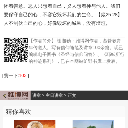
怀着善意。恶人只想着自己，义人想着神与他人。我们
要保守自己的心，不容它毁坏我们的生命。【箴25:28】
人不制伏自己的心，好像毁坏的城邑，没有墙垣。
【作者简介】
谢迦勒：雅博网作者，基督教青
年传道人。写有信仰随笔及讲章100余篇。现已
编辑电子图书《圣经与信仰问答》、《耶稣所行
的神迹系列》，已在本网站旷野书库上发表。
[
赞一下
:
103
]
讲章
>
主日讲章
>
正文
猜你喜欢