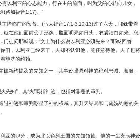
必有以利亚的心志能力，行在主的前面，叫为父的心转向儿女，
加福音1:17)。”
前的预备。(马太福音17:1-3,10-13)过了六天，耶稣带着
，就在他们面前变了形像，脸面明亮如日头，衣裳洁白如光。忽
…门徒问耶稣说：“文士为什么说以利亚必须先来？”耶稣回答
诉你们，以利亚已经来了，人却不认识他，竟任意待他。人子也
指着施洗的约翰。
最常被新约提及的先知之一，其事迹强调对神的绝对忠诚、顺服，
火先知”，其“火”既指神迹，也指对罪恶的审判。
过神迹和审判彰显了神的权威，其升天结局和与施洗约翰的关
位。
利亚的职分，成为北以色列王国的先知领袖。他的一生充满神