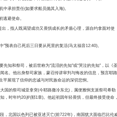
中承担责任(如要求船员抛其入海)。
初逃避使命。
洛提出，指人既渴望成功又畏惧成长的矛盾心理，源自约拿面对使
预表自己死后三日要从死里的复活(马太福音12:40)。
先知和祭司，被后世称为“流泪的先知”或“哭泣的先知”，以《
作闻名。他出身祭司家族，蒙召传讲审判与悔改的信息，预言耶
生平展现了信仰的忠诚与对民族命运的深切悲悯。
大国的祭司城亚拿突(今耶路撒冷东北)，属便雅悯支派祭司希勒
先知，时年约20岁(耶1章)。他起初因年轻畏惧，但最终接受使命
，北国以色列已被亚述灭亡(前722年)，南国犹大面临巴比伦