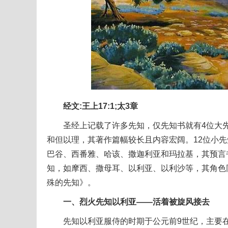
经文:王上17:1;太3章
圣经上记载了许多先知，仅先知书就有4位大先知
和但以理，其著作篇幅较长且内容宏阔。12位小
巴谷、西番雅、哈该、撒迦利亚和玛拉基，其预言
知，如摩西、撒母耳、以利亚、以利沙等，其角色
殊的先知》。
一、烈火先知以利亚——活着被旋风接去
先知以利亚服侍的时期于公元前9世纪，主要在