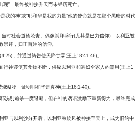
然出现”，最终被神接升天而未经历死亡。
是我的神”或“耶和华是我的力量”他的使命就是在那个黑暗的时
时社会道德沦丧、偶像崇拜盛行(尤其是巴力信仰)，以利亚被
教崇拜，归正百姓的信仰。
25)，并通过祷告使天降甘霖(王上18:41-46)。
行神迹使其食物不断，供应以利亚和寡妇全家人的需用(王上1
物，证明耶和华是真神(王上18:1-40)。
耶洗别追杀一度退避，但在神的话语激励下重新得力，最终完成
利亚与以利沙分开后，以利亚乘旋风被神接至天上，成为旧约中