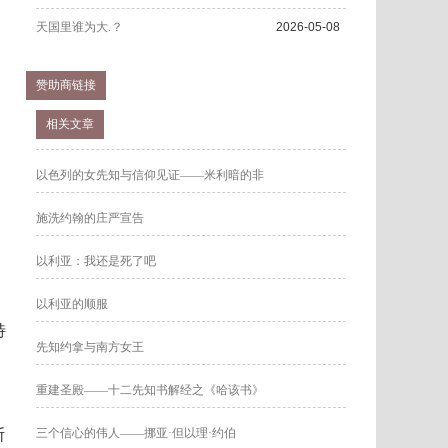
天国里谁为大.？
2026-05-08
赞助商链接
相关文章
以色列的女先知与信仰见证——米利暗的非
施洗约翰的庄严宣告
以利亚：我还是死了吧
以利亚的顺服
特
先知约拿与南方女王
重建圣殿——十二先知书解经之《哈该书》
斯
三个信心的伟人——挪亚·但以理·约伯