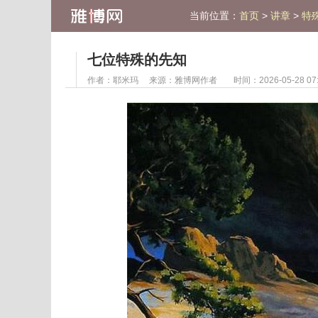
当前位置：
>
>
首页
讲章
特
七位特殊的先知
作者：
耶米玛
来源：
雅博网作者
时间：2026-05-28 07: