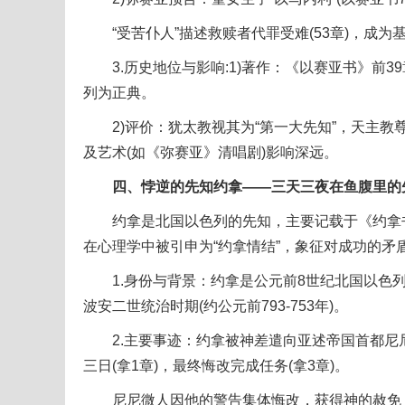
“受苦仆人”描述救赎者代罪受难(53章)，成为
3.历史地位与影响:1)著作：《以赛亚书》前3
列为正典。
2)评价：犹太教视其为“第一大先知”，天主教
及艺术(如《弥赛亚》清唱剧)影响深远。
四、悖逆的先知约拿——三天三夜在鱼腹里的
约拿是北国以色列的先知，主要记载于《约拿书
在心理学中被引申为“约拿情结”，象征对成功的矛
1.身份与背景：约拿是公元前8世纪北国以色列
波安二世统治时期(约公元前793-753年)。
2.主要事迹：约拿被神差遣向亚述帝国首都尼
三日(拿1章)，最终悔改完成任务(拿3章)。
尼尼微人因他的警告集体悔改，获得神的赦免，但