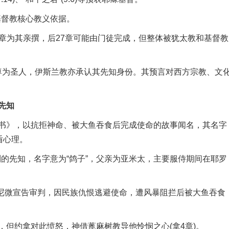
基督教核心教义依据。
9章为其亲撰，后27章可能由门徒完成，但整体被犹太教和基督教
尊为圣人，伊斯兰教亦承认其先知身份。其预言对西方宗教、文
先知
》，以抗拒神命、被大鱼吞食后完成使命的故事闻名，其名字
盾心理。
的先知，名字意为“鸽子”，父亲为亚米太，主要服侍期间在耶罗
尼微宣告审判，因民族仇恨逃避使命，遭风暴阻拦后被大鱼吞食
约拿对此愤怒，神借蓖麻树教导他怜悯之心(拿4章)。