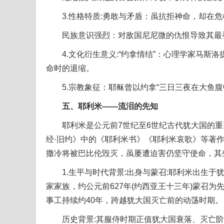
3.性格特质:勇敢与矛盾：虽抗拒神命，却在危机
民族意识强烈：对敌国尼尼微的仇恨导致其最
4.文化衍生意义:“约拿情结”：心理学家马斯
命时的退缩。
5.宗教象征：耶稣曾以约拿“三日三夜在大鱼腹中”
五、耶利米——流泪的先知
耶利米是公元前7世纪至6世纪古代犹大国的重要
经·旧约》中的《耶利米书》《耶利米哀歌》等著
撒冷将被巴比伦毁灭，虽屡遭迫害仍坚守使命，其
1.生平与时代背景:出身与蒙召:耶利米出生于犹
家家族，约公元前627年(约西亚王十三年)蒙召为
事工持续约40年，跨越犹大国灭亡前的动荡时期。
历史背景:其服侍时期正值犹大国衰落、灭亡阶段