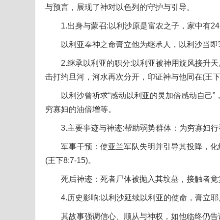
与预言，展现了神对以色列的守护与引导。
1.出身与蒙召:以利沙原是富农之子，家中有2
以利亚奉神之命膏立他为继承人，以利沙当即宰牛焚
2.继承以利亚的职分:以利亚被神用旋风接升天
击打约旦河，河水再次分开，印证神与他同在(王下2:1
以利沙曾祈求“感动以利亚的灵加倍感动自己”，后
穷寡妇的油倍增等。
3.主要事迹与神迹:帮助弱势群体：为穷寡妇行神迹
军事干预：使亚兰军队失明并引导其投降，化解以色
(王下8:7-15)。
死后神迹：死者尸体被抛入其坟墓，接触者竟复活(王
4.历史影响:以利沙延续以利亚的使命，膏立耶户
其故事强调信心、顺从与神权，如他临终仍告诫国王依