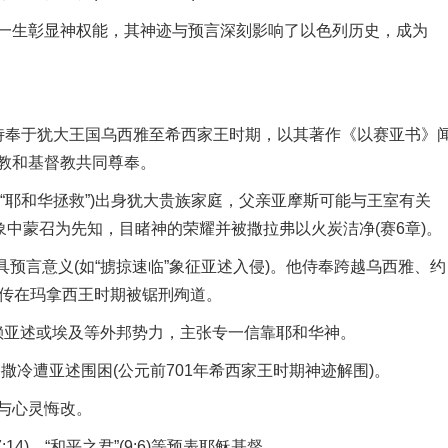
生彰显神权能，其神迹与预言深刻影响了以色列历史，成为
奉于犹大王国乌西雅至希西家王时期，以其著作《以赛亚书》
教和基督教共同尊奉。
为“耶和华拯救”)出身犹大贵族家庭，父亲亚摩斯可能与王室有关
象中蒙召为先知，目睹神的荣耀并被撒拉弗以火炭洁净(赛6章)。
言意义(如“掳掠速临”象征亚述入侵)。他侍奉跨越乌西雅、约
据传在玛拿西王时期被锯刑殉道。
依赖亚述或埃及等外邦势力，主张专一信靠耶和华神。
撒冷遭亚述围困(公元前701年希西家王时期神迹解围)。
与心灵悔改。
4)、“和平之君”(9:6)等预表耶稣基督。