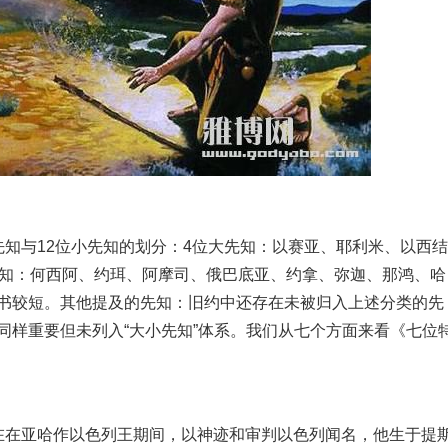
与12位小先知的划分：4位大先知：以赛亚、耶利米、以西结
先知：何西阿、约珥、阿摩司、俄巴底亚、约拿、弥迦、那鸿、哈
书较短。其他提及的先知：旧约中还存在未被归入上述分类的先
同样重要但未列入“大小先知”体系。我们从七个方面来看《七位
在亚哈作以色列王期间，以神迹和审判以色列闻名，他生于提