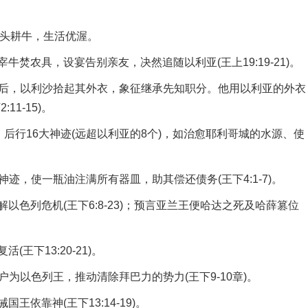
4头耕牛，生活优渥。
农具，设宴告别亲友，决然追随以利亚(王上19:19-21)。
后，以利沙拾起其外衣，象征继承先知职分。他用以利亚的外衣
1-15)。
行16大神迹(远超以利亚的8个)，如治愈耶利哥城的水源、使
，使一瓶油注满所有器皿，助其偿还债务(王下4:1-7)。
列危机(王下6:8-23)；预言亚兰王便哈达之死及哈薛篡位
下13:20-21)。
为以色列王，推动清除拜巴力的势力(王下9-10章)。
靠神(王下13:14-19)。