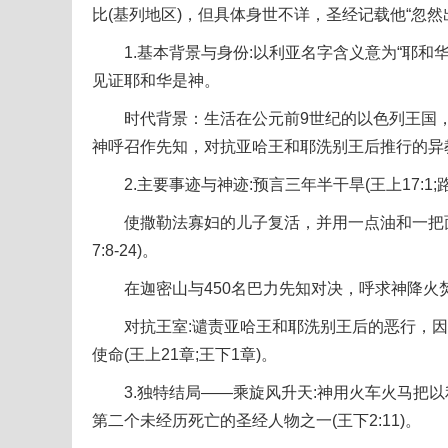
比(基列地区)，但具体身世不详，圣经记载他“忽
1.基本背景与身份:以利亚名字含义意为“耶和华
见证耶和华是神。
时代背景：生活在公元前9世纪的以色列王国，当
神呼召作先知，对抗亚哈王和耶洗别王后推行的异
2.主要事迹与神迹:预言三年半干旱(王上17:1;路4:
使撒勒法寡妇的儿子复活，并用一点油和一把面
7:8-24)。
在迦密山与450名巴力先知对决，呼求神降火焚烧祭
对抗王室:谴责亚哈王和耶洗别王后的恶行，因
使命(王上21章;王下1章)。
3.独特结局——乘旋风升天:神用火车火马把以
第二个未经历死亡的圣经人物之一(王下2:11)。