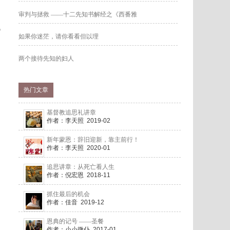
审判与拯救 ——十二先知书解经之《西番雅
代
如果你迷茫，请你看看但以理
两个接待先知的妇人
热门文章
基督教追思礼讲章
作者：李天照 2019-02
新年蒙恩：辞旧迎新，靠主前行！
作者：李天照 2020-01
追思讲章：从死亡看人生
作者：倪宏恩 2018-11
抓住最后的机会
作者：佳音 2019-12
恩典的记号 ——圣餐
作者：小小微仆 2017-01