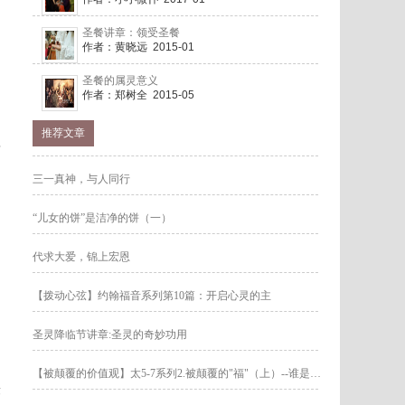
圣餐讲章：领受圣餐
作者：黄晓远 2015-01
圣餐的属灵意义
作者：郑树全 2015-05
推荐文章
将
三一真神，与人同行
“儿女的饼”是洁净的饼（一）
代求大爱，锦上宏恩
【拨动心弦】约翰福音系列第10篇：开启心灵的主
圣灵降临节讲章:圣灵的奇妙功用
【被颠覆的价值观】太5-7系列2.被颠覆的"福"（上）--谁是真正有福之人？
迹