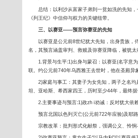
总结：以利沙从富家子弟到一贫如洗的先知，一
《列王纪》中信仰与权力的关键纽带。
三、以赛亚——预言弥赛亚的先知
以赛亚是公元前8世纪犹大先知，出身贵族，侍
名，其预言涵盖审判、救赎及弥赛亚降临，被犹太
1.背景与生平:1)出身与蒙召：以赛亚(名字意
联。约公元前740年乌西雅王去世时，他在圣殿异
2)家庭与事工：其妻子为女先知，两子之名均具预
坦、亚哈斯、希西家四王，历时至少44年，最终
2.主要事迹与预言:1)政zh i劝诫：反对犹大
预言北国以色列灭亡(公元前722年应验)及耶路
宗教改革：批判形式化献祭，强调公义、怜悯
2)弥赛亚预言：童女生子“以马内利”(以赛亚书7:1