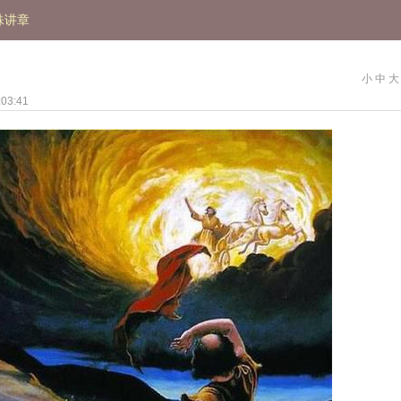
殊讲章
小
中
大
03:41