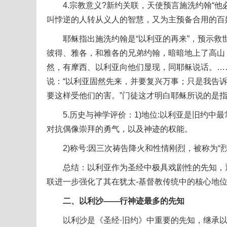
4.宗教意义?新约关联，天使预言施洗约翰“他
叫悖逆的人转从义人的智慧，又为主预备合用的百姓(路
耶稣指出施洗约翰是“以利亚的再来”，预示救世主降临
彼得、雅各，和雅各的兄弟约翰，暗暗地上了高山
然，有摩西、以利亚向他们显现，同耶稣说话。…
说：“以利亚固然先来，并要复兴万事；只是我告
要这样受他们的害。”门徒这才明白耶稣所说的是
5.历史与神学评价：1)地位:以利亚是旧约中
对抗偶像崇拜的勇气，以及神迹的权能。
2)称号:因三次祷告降火和性情刚烈，被称为“烈
总结：以利亚作为圣经中极具戏剧性的先知，通
联进一步强化了其在犹太-基督教传统中的核心地
二、以利沙——行神迹最多的先知
以利沙是《圣经·旧约》中重要的先知，继承以