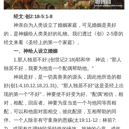
经文:创2:18-5:1-8
神亲自为人类设立了婚姻家庭，可见婚姻是美好
的，是神赐给人类美好的礼物。我们透过《创》2-5章的
经文来看《圣经上的第一个家庭》。
一、神给人设立婚姻
1.那人独居不好:(创世记2:18)耶和华 神说："那人
独居不好，我要为他造一个配偶帮助他。"
神就是好，是一切真善美的源头，因此他所造的都
好(创1:4,10,12,18,21,31)。"那人独居不好"这是圣经上出
现的第一个"不好"，神要使不好变为好。"配偶"相仿，相
对，相配，回应者。神要为亚当造一个与他同等而相
配，可以和他面对面相交，彼此配搭，互相帮助的同
伴。一个人除非有守童身的恩赐(太19:11-12；林前7:
7)，或因有生理缺陷等特殊的缘故，按神的心意，成年