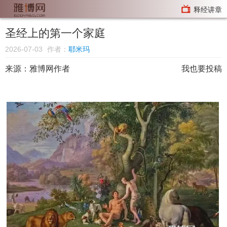
释经讲章
圣经上的第一个家庭
2026-07-03
作者：
耶米玛
来源：
雅博网作者
我也要投稿