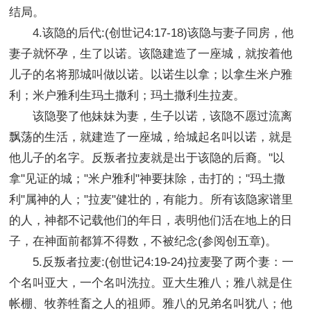
结局。
4.该隐的后代:(创世记4:17-18)该隐与妻子同房，他
妻子就怀孕，生了以诺。该隐建造了一座城，就按着他
儿子的名将那城叫做以诺。以诺生以拿；以拿生米户雅
利；米户雅利生玛土撒利；玛土撒利生拉麦。
该隐娶了他妹妹为妻，生子以诺，该隐不愿过流离
飘荡的生活，就建造了一座城，给城起名叫以诺，就是
他儿子的名字。反叛者拉麦就是出于该隐的后裔。"以
拿"见证的城；"米户雅利"神要抹除，击打的；"玛土撒
利"属神的人；"拉麦"健壮的，有能力。所有该隐家谱里
的人，神都不记载他们的年日，表明他们活在地上的日
子，在神面前都算不得数，不被纪念(参阅创五章)。
5.反叛者拉麦:(创世记4:19-24)拉麦娶了两个妻：一
个名叫亚大，一个名叫洗拉。亚大生雅八；雅八就是住
帐棚、牧养牲畜之人的祖师。雅八的兄弟名叫犹八；他