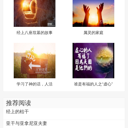
经上八座坟墓的故事
属灵的家庭
学习了神的话，人活
谁是有福的人之“虚心”
得才明白
推荐阅读
经上的枯干
亚干与亚拿尼亚夫妻