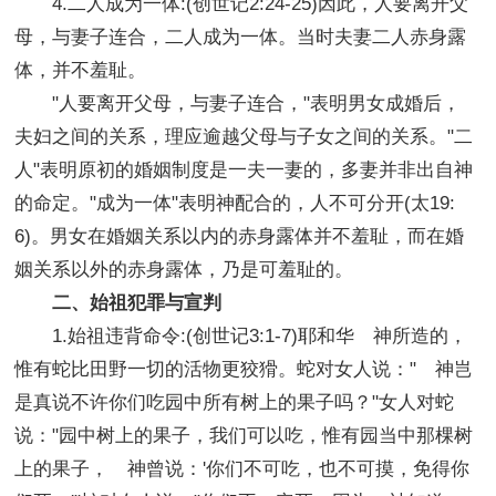
4.二人成为一体:(创世记2:24-25)因此，人要离开父
母，与妻子连合，二人成为一体。当时夫妻二人赤身露
体，并不羞耻。
"人要离开父母，与妻子连合，"表明男女成婚后，
夫妇之间的关系，理应逾越父母与子女之间的关系。"二
人"表明原初的婚姻制度是一夫一妻的，多妻并非出自神
的命定。"成为一体"表明神配合的，人不可分开(太19:
6)。男女在婚姻关系以内的赤身露体并不羞耻，而在婚
姻关系以外的赤身露体，乃是可羞耻的。
二、始祖犯罪与宣判
1.始祖违背命令:(创世记3:1-7)耶和华 神所造的，
惟有蛇比田野一切的活物更狡猾。蛇对女人说：" 神岂
是真说不许你们吃园中所有树上的果子吗？"女人对蛇
说："园中树上的果子，我们可以吃，惟有园当中那棵树
上的果子， 神曾说：'你们不可吃，也不可摸，免得你