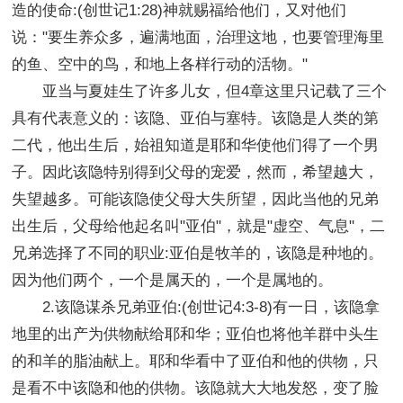
造的使命:(创世记1:28)神就赐福给他们，又对他们
说："要生养众多，遍满地面，治理这地，也要管理海里
的鱼、空中的鸟，和地上各样行动的活物。"
亚当与夏娃生了许多儿女，但4章这里只记载了三个
具有代表意义的：该隐、亚伯与塞特。该隐是人类的第
二代，他出生后，始祖知道是耶和华使他们得了一个男
子。因此该隐特别得到父母的宠爱，然而，希望越大，
失望越多。可能该隐使父母大失所望，因此当他的兄弟
出生后，父母给他起名叫"亚伯"，就是"虚空、气息"，二
兄弟选择了不同的职业:亚伯是牧羊的，该隐是种地的。
因为他们两个，一个是属天的，一个是属地的。
2.该隐谋杀兄弟亚伯:(创世记4:3-8)有一日，该隐拿
地里的出产为供物献给耶和华；亚伯也将他羊群中头生
的和羊的脂油献上。耶和华看中了亚伯和他的供物，只
是看不中该隐和他的供物。该隐就大大地发怒，变了脸