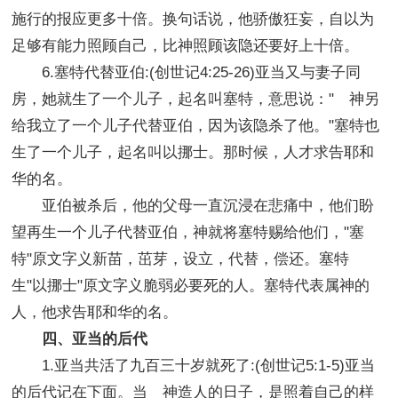
施行的报应更多十倍。换句话说，他骄傲狂妄，自以为
足够有能力照顾自己，比神照顾该隐还要好上十倍。
6.塞特代替亚伯:(创世记4:25-26)亚当又与妻子同
房，她就生了一个儿子，起名叫塞特，意思说：" 神另
给我立了一个儿子代替亚伯，因为该隐杀了他。"塞特也
生了一个儿子，起名叫以挪士。那时候，人才求告耶和
华的名。
亚伯被杀后，他的父母一直沉浸在悲痛中，他们盼
望再生一个儿子代替亚伯，神就将塞特赐给他们，"塞
特"原文字义新苗，茁芽，设立，代替，偿还。塞特
生"以挪士"原文字义脆弱必要死的人。塞特代表属神的
人，他求告耶和华的名。
四、亚当的后代
1.亚当共活了九百三十岁就死了:(创世记5:1-5)亚当
的后代记在下面。当 神造人的日子，是照着自己的样