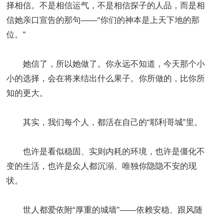
择相信。不是相信运气，不是相信探子的人品，而是相
信她亲口宣告的那句——“你们的神本是上天下地的那
位。”
她信了，所以她做了。你永远不知道，今天那个小
小的选择，会在将来结出什么果子。你所做的，比你所
知的更大。
其实，我们每个人，都活在自己的“耶利哥城”里。
也许是看似稳固、实则内耗的环境，也许是僵化不
变的生活，也许是众人都沉溺、唯独你隐隐不安的现
状。
世人都爱依附“厚重的城墙”——依赖安稳、跟风随