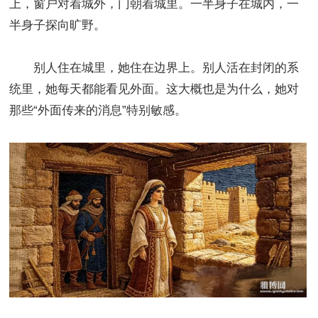
上，窗户对着城外，门朝着城里。一半身子在城内，一
半身子探向旷野。
别人住在城里，她住在边界上。别人活在封闭的系
统里，她每天都能看见外面。这大概也是为什么，她对
那些“外面传来的消息”特别敏感。