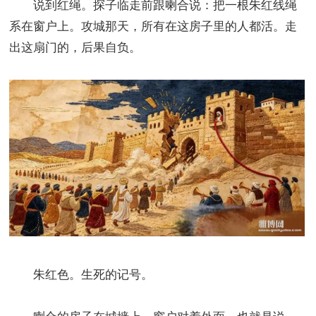
说到红绳。探子临走前跟喇合说：把一根朱红线绳
系在窗户上。攻城那天，所有在这房子里的人都活。走
出这扇门的，后果自负。
朱红色。生死的记号。