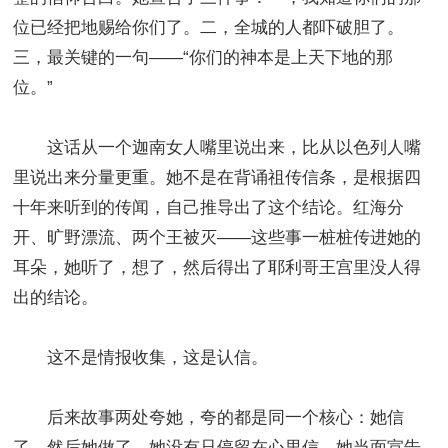
位已经把地赐给你们了。二，全城的人都吓破胆了。
三，最关键的一句——“你们的神本是上天下地的那
位。”
这话从一个迦南女人嘴里说出来，比从以色列人嘴
里说出来分量更重。她不是在背诵祖传信条，是根据四
十年来听到的传闻，自己推导出了这个结论。红海分
开、旷野漂流、两个王被灭——这些事一桩桩传进她的
耳朵，她听了，想了，然后得出了耶利哥王宫里没人得
出的结论。
这不是情报收集，这是认信。
后来故事两处夸她，夸的都是同一个核心：她信
了，然后她做了。她没有只停留在心里信，她当面宣告