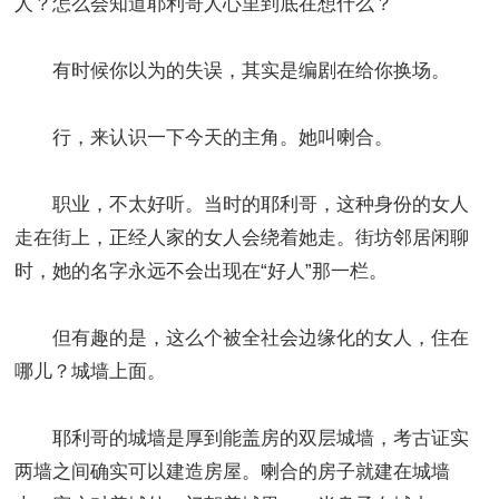
人？怎么会知道耶利哥人心里到底在想什么？
有时候你以为的失误，其实是编剧在给你换场。
行，来认识一下今天的主角。她叫喇合。
职业，不太好听。当时的耶利哥，这种身份的女人
走在街上，正经人家的女人会绕着她走。街坊邻居闲聊
时，她的名字永远不会出现在“好人”那一栏。
但有趣的是，这么个被全社会边缘化的女人，住在
哪儿？城墙上面。
耶利哥的城墙是厚到能盖房的双层城墙，考古证实
两墙之间确实可以建造房屋。喇合的房子就建在城墙