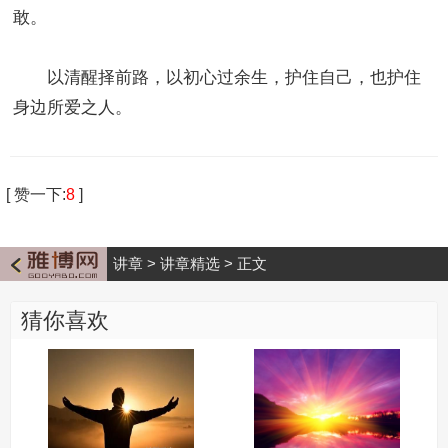
敢。
以清醒择前路，以初心过余生，护住自己，也护住
身边所爱之人。
[
赞一下
:
8
]
讲章
>
讲章精选
>
正文
猜你喜欢