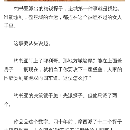
约书亚派出的精锐探子，进城第一件事就是找她。
谁能想到，整座城的命运，都捏在这个被瞧不起的女人
手里。
这事要从头说起。
约书亚盯上了耶利哥。那地方城墙厚到能在上面盖
房子——搁现在，就相当于你要攻下一座堡垒，人家的
围墙宽到能跑双向四车道。这仗怎么打？
约书亚的决策很干脆：先派探子。但他只派了两
个。
你品品这个数字。四十年前，摩西派了十二个探子