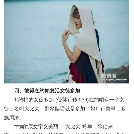
四、彼得在约帕复活女徒多加
1.约帕的女徒多加:(使徒行传9:36)在约帕有一个女
徒，名叫大比大，翻希腊话就是多加；她广行善事，多
施周济。
"约帕"原文字义美丽；"大比大"羚羊（希伯来