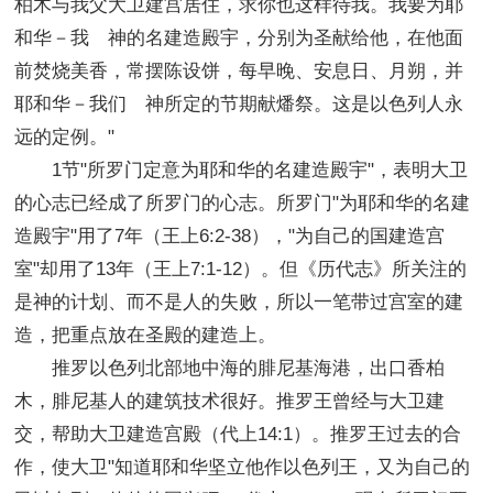
柏木与我父大卫建宫居住，求你也这样待我。我要为耶
和华－我 神的名建造殿宇，分别为圣献给他，在他面
前焚烧美香，常摆陈设饼，每早晚、安息日、月朔，并
耶和华－我们 神所定的节期献燔祭。这是以色列人永
远的定例。"
1节"所罗门定意为耶和华的名建造殿宇"，表明大卫
的心志已经成了所罗门的心志。所罗门"为耶和华的名建
造殿宇"用了7年（王上6:2-38），"为自己的国建造宫
室"却用了13年（王上7:1-12）。但《历代志》所关注的
是神的计划、而不是人的失败，所以一笔带过宫室的建
造，把重点放在圣殿的建造上。
推罗以色列北部地中海的腓尼基海港，出口香柏
木，腓尼基人的建筑技术很好。推罗王曾经与大卫建
交，帮助大卫建造宫殿（代上14:1）。推罗王过去的合
作，使大卫"知道耶和华坚立他作以色列王，又为自己的