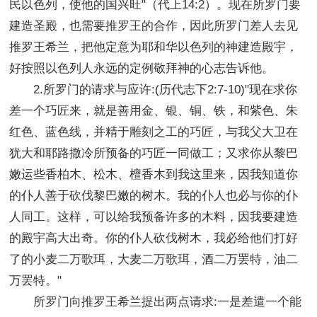
民以色列，使他的国兴旺"（代上14:2）。现在所罗门要
建造圣殿，也需要推罗王的合作，因此所罗门差人去见
推罗王希兰，把他定意为耶和华以色列的神建造殿宇，
好按照以色列人永远的定例敬拜神的心志告诉他。
2.所罗门的请求与应许:(历代志下2:7-10)"现在求你
差一个巧匠来，就是善用金、银、铜、铁，和紫色、朱
红色、蓝色线，并精于雕刻之工的巧匠，与我父大卫在
犹大和耶路撒冷所预备的巧匠一同做工；又求你从黎巴
嫩运些香柏木、松木、檀香木到我这里来，因我知道你
的仆人善于砍伐黎巴嫩的树木。我的仆人也必与你的仆
人同工。这样，可以给我预备许多的木料，因我要建造
的殿宇高大出奇。你的仆人砍伐树木，我必给他们打好
了的小麦二万歌珥，大麦二万歌珥，酒二万罢特，油二
万罢特。"
所罗门向推罗王希兰提出两点请求:一是差遣一个能