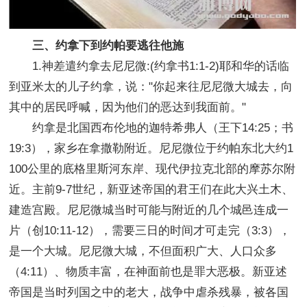
三、约拿下到约帕要逃往他施
1.神差遣约拿去尼尼微:(约拿书1:1-2)耶和华的话临
到亚米太的儿子约拿，说："你起来往尼尼微大城去，向
其中的居民呼喊，因为他们的恶达到我面前。"
约拿是北国西布伦地的迦特希弗人（王下14:25；书
19:3），家乡在拿撒勒附近。尼尼微位于约帕东北大约1
100公里的底格里斯河东岸、现代伊拉克北部的摩苏尔附
近。主前9-7世纪，新亚述帝国的君王们在此大兴土木、
建造宫殿。尼尼微城当时可能与附近的几个城邑连成一
片（创10:11-12），需要三日的时间才可走完（3:3），
是一个大城。尼尼微大城，不但面积广大、人口众多
（4:11）、物质丰富，在神面前也是罪大恶极。新亚述
帝国是当时列国之中的老大，战争中虐杀残暴，被各国