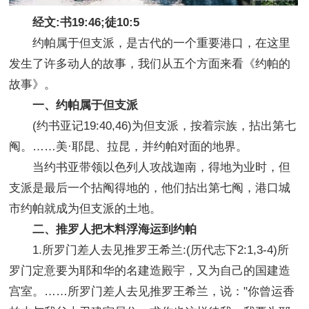
经文:书19:46;徒10:5
约帕属于但支派，是古代的一个重要港口，在这里
发生了许多动人的故事，我们从五个方面来看《约帕的
故事》。
一、约帕属于但支派
(约书亚记19:40,46)为但支派，按着宗族，拈出第七
阄。……美·耶昆、拉昆，并约帕对面的地界。
当约书亚带领以色列人攻战迦南，得地为业时，但
支派是最后一个拈阄得地的，他们拈出第七阄，港口城
市约帕就成为但支派的土地。
二、推罗人把木料浮海运到约帕
1.所罗门差人去见推罗王希兰:(历代志下2:1,3-4)所
罗门定意要为耶和华的名建造殿宇，又为自己的国建造
宫室。……所罗门差人去见推罗王希兰，说："你曾运香