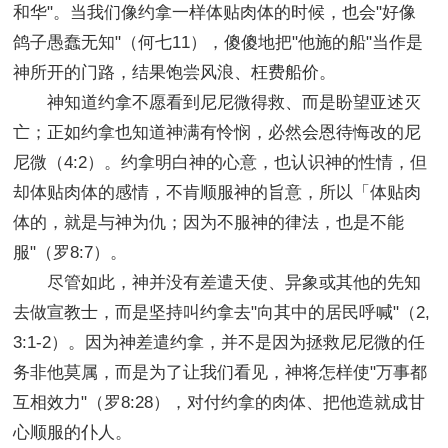
和华"。当我们像约拿一样体贴肉体的时候，也会"好像
鸽子愚蠢无知"（何七11），傻傻地把"他施的船"当作是
神所开的门路，结果饱尝风浪、枉费船价。
神知道约拿不愿看到尼尼微得救、而是盼望亚述灭
亡；正如约拿也知道神满有怜悯，必然会恩待悔改的尼
尼微（4:2）。约拿明白神的心意，也认识神的性情，但
却体贴肉体的感情，不肯顺服神的旨意，所以「体贴肉
体的，就是与神为仇；因为不服神的律法，也是不能
服"（罗8:7）。
尽管如此，神并没有差遣天使、异象或其他的先知
去做宣教士，而是坚持叫约拿去"向其中的居民呼喊"（2,
3:1-2）。因为神差遣约拿，并不是因为拯救尼尼微的任
务非他莫属，而是为了让我们看见，神将怎样使"万事都
互相效力"（罗8:28），对付约拿的肉体、把他造就成甘
心顺服的仆人。