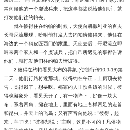
海边上。"向他说话的天使去后，哥尼流叫了两个家人和
常伺候他的一个虔诚兵来，把这事都述说给他们听，就
打发他们往约帕去。
就在彼得住在约帕的时候，天使向凯撒利亚的百夫
长哥尼流显现，吩咐他打发人去约帕请彼得来，他住在
海边的一个硝皮匠西门的家里。天使去后，哥尼流立即
叫来两个家人和一个虔诚兵，把自己所遇见的事都告诉
他们，就打发他们往约帕去请彼得。
2.彼得在约帕看见大布的异象:(使徒行传10:9-16)第
二天，他们行路将近那城。彼得约在午正，上房顶去祷
告，觉得饿了，想要吃。那家的人正预备饭的时候，彼
得魂游象外，看见天开了，有一物降下，好像一块大
布，系着四角，缒在地上，里面有地上各样四足的走兽
和昆虫，并天上的飞鸟；又有声音向他说："彼得，起
来，宰了吃！"彼得却说："主啊，这是不可的！凡俗物