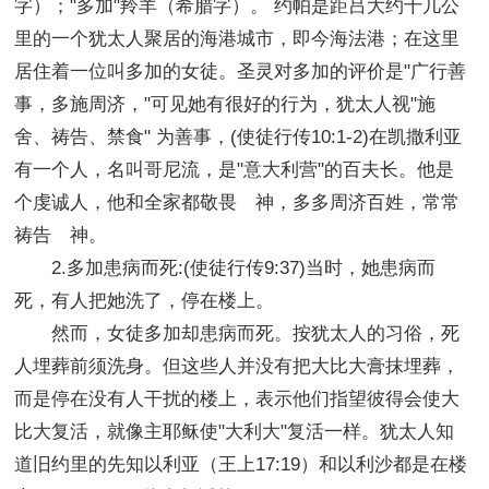
字）；"多加"羚羊（希腊字）。 约帕是距吕大约十几公
里的一个犹太人聚居的海港城市，即今海法港；在这里
居住着一位叫多加的女徒。圣灵对多加的评价是"广行善
事，多施周济，"可见她有很好的行为，犹太人视"施
舍、祷告、禁食" 为善事，(使徒行传10:1-2)在凯撒利亚
有一个人，名叫哥尼流，是"意大利营"的百夫长。他是
个虔诚人，他和全家都敬畏 神，多多周济百姓，常常
祷告 神。
2.多加患病而死:(使徒行传9:37)当时，她患病而
死，有人把她洗了，停在楼上。
然而，女徒多加却患病而死。按犹太人的习俗，死
人埋葬前须洗身。但这些人并没有把大比大膏抹埋葬，
而是停在没有人干扰的楼上，表示他们指望彼得会使大
比大复活，就像主耶稣使"大利大"复活一样。犹太人知
道旧约里的先知以利亚（王上17:19）和以利沙都是在楼