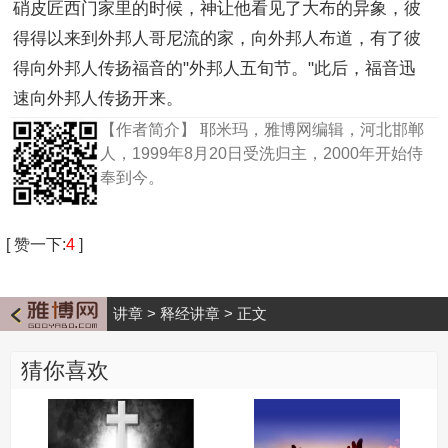
硝皮匠西门家里的时候，神让他看见了大布的异象，彼
得得以来到外邦人哥尼流的家，向外邦人布道，有了彼
得向外邦人传扬福音的"外邦人五旬节。"此后，福音迅
速向外邦人传扬开来。
【作者简介】
耶米玛，雅博网编辑，河北邯郸
人，1999年8月20日受洗归主，2000年开始侍
奉到今。
[
赞一下
:
4
]
讲章
>
释经讲章
>
正文
猜你喜欢