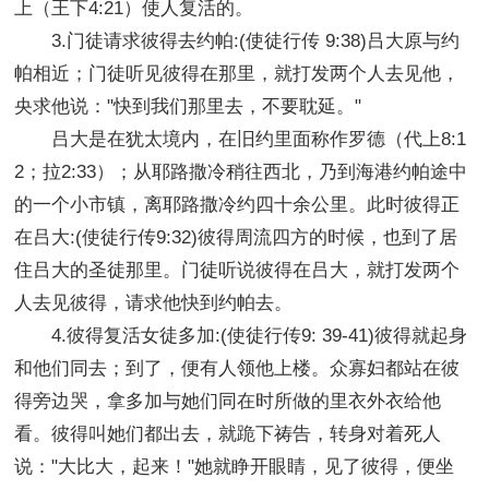
上（王下4:21）使人复活的。
3.门徒请求彼得去约帕:(使徒行传 9:38)吕大原与约
帕相近；门徒听见彼得在那里，就打发两个人去见他，
央求他说："快到我们那里去，不要耽延。"
吕大是在犹太境内，在旧约里面称作罗德（代上8:1
2；拉2:33）；从耶路撒冷稍往西北，乃到海港约帕途中
的一个小市镇，离耶路撒冷约四十余公里。此时彼得正
在吕大:(使徒行传9:32)彼得周流四方的时候，也到了居
住吕大的圣徒那里。门徒听说彼得在吕大，就打发两个
人去见彼得，请求他快到约帕去。
4.彼得复活女徒多加:(使徒行传9: 39-41)彼得就起身
和他们同去；到了，便有人领他上楼。众寡妇都站在彼
得旁边哭，拿多加与她们同在时所做的里衣外衣给他
看。彼得叫她们都出去，就跪下祷告，转身对着死人
说："大比大，起来！"她就睁开眼睛，见了彼得，便坐