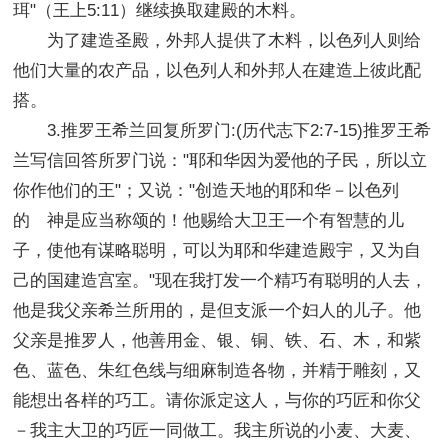
珥"（王上5:11）继续换取建殿的木料。
为了建造圣殿，外邦人提供了木料，以色列人则给
他们大量的农产品，以色列人和外邦人在建造上彼此配
搭。
3.推罗王希兰回复所罗门:(历代志下2:7-15)推罗王希
兰写信回答所罗门说："耶和华因为爱他的子民，所以立
你作他们的王"；又说："创造天地的耶和华－以色列
的 神是应当称颂的！他赐给大卫王一个有智慧的儿
子，使他有谋略聪明，可以为耶和华建造殿宇，又为自
己的国建造宫室。"现在我打发一个精巧有聪明的人去，
他是我父亲希兰所用的，是但支派一个妇人的儿子。他
父亲是推罗人，他善用金、银、铜、铁、石、木，和紫
色、蓝色、朱红色线与细麻制造各物，并精于雕刻，又
能想出各样的巧工。请你派定这人，与你的巧匠和你父
－我主大卫的巧匠一同做工。我主所说的小麦、大麦、