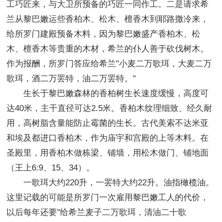
工巧匠来，与大卫所预备的巧匠一同作工。二是请求希
兰从黎巴嫩运些香柏木、松木、檀香木到耶路撒冷来，
给所罗门建殿预备木料，因为黎巴嫩盛产香柏木、松
木、檀香木等贵重的木材，希兰的仆人善于砍伐树木。
作为报酬，所罗门答应给希兰"小麦二万歌珥，大麦二万
歌珥，酒二万罢特，油二万罢特。"
生长于黎巴嫩森林的香柏树生长速度缓慢，高度可
达40米，主干直径可达2.5米。香柏木纹理细致、经久耐
用，高树脂含量能防止霉菌的生长。古代美索不达米亚
和埃及都进口香柏木，作为庙宇和宫殿的上等木料。在
圣殿里，用香柏木做栋梁、铺墙，用松木做门、铺地面
（王上6:9、15、34）。
一歌珥大约220升，一罢特大约22升。油指橄榄油。
这里记载的可能是所罗门一次雇用黎巴嫩工人的代价，
以后每年还要"给希兰麦子二万歌珥，清油二十歌