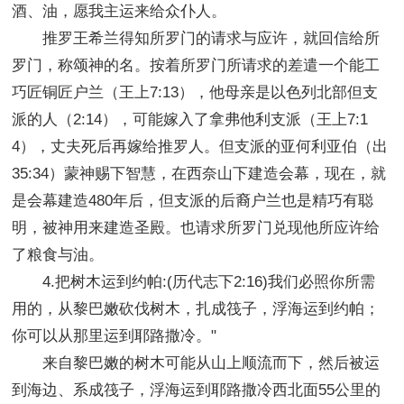
酒、油，愿我主运来给众仆人。
推罗王希兰得知所罗门的请求与应许，就回信给所
罗门，称颂神的名。按着所罗门所请求的差遣一个能工
巧匠铜匠户兰（王上7:13），他母亲是以色列北部但支
派的人（2:14），可能嫁入了拿弗他利支派（王上7:1
4），丈夫死后再嫁给推罗人。但支派的亚何利亚伯（出
35:34）蒙神赐下智慧，在西奈山下建造会幕，现在，就
是会幕建造480年后，但支派的后裔户兰也是精巧有聪
明，被神用来建造圣殿。也请求所罗门兑现他所应许给
了粮食与油。
4.把树木运到约帕:(历代志下2:16)我们必照你所需
用的，从黎巴嫩砍伐树木，扎成筏子，浮海运到约帕；
你可以从那里运到耶路撒冷。"
来自黎巴嫩的树木可能从山上顺流而下，然后被运
到海边、系成筏子，浮海运到耶路撒冷西北面55公里的