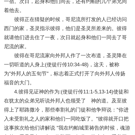
一宿。次日，起身和他们同去，还有约帕的几个弟兄同
着他去。
彼得正在猜疑的时候，哥尼流所打发的人已经访问
西门的家，圣灵指示彼得，他们是圣灵所差来的。彼得
就请他们进去住了一夜，次日就起身和他们一同去了哥
尼流的家。
彼得在哥尼流家向外邦人作了一次布道，圣灵降在
一切听道的人身上(使徒行传10:34-48)，这天，被称
为"外邦人的五旬节"，标志着正式打开了向外邦人传扬
福音的大门。
4.彼得见证神的作为:(使徒行传11:1-5,13-14)使徒和
在犹太的众弟兄听说外邦人也领受了 神的道。及至彼
得上了耶路撒冷，那些奉割礼的门徒和他争辩说："你进
入未受割礼之人的家和他们一同吃饭了。"彼得就开口把
这事挨次给他们讲解说 "我在约帕城里祷告的时候，魂游