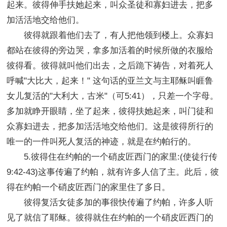
起来。彼得伸手扶她起来，叫众圣徒和寡妇进去，把多
加活活地交给他们。
彼得就跟着他们去了，有人把他领到楼上。众寡妇
都站在彼得的旁边哭，拿多加活着的时候所做的衣服给
彼得看。彼得就叫他们出去，之后跪下祷告，对着死人
呼喊"大比大，起来！" 这句话的亚兰文与主耶稣叫睚鲁
女儿复活的"大利大，古米"（可5:41），只差一个字母。
多加就睁开眼睛，坐了起来，彼得扶她起来，叫门徒和
众寡妇进去，把多加活活地交给他们。这是彼得所行的
唯一的一件叫死人复活的神迹，就是在约帕行的。
5.彼得住在约帕的一个硝皮匠西门的家里:(使徒行传
9:42-43)这事传遍了约帕，就有许多人信了主。此后，彼
得在约帕一个硝皮匠西门的家里住了多日。
彼得复活女徒多加的事很快传遍了约帕，许多人听
见了就信了耶稣。彼得就住在约帕的一个硝皮匠西门的