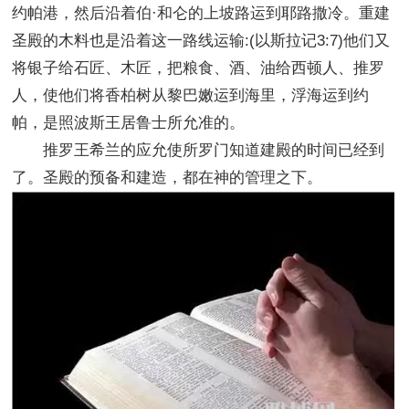
约帕港，然后沿着伯·和仑的上坡路运到耶路撒冷。重建
圣殿的木料也是沿着这一路线运输:(以斯拉记3:7)他们又
将银子给石匠、木匠，把粮食、酒、油给西顿人、推罗
人，使他们将香柏树从黎巴嫩运到海里，浮海运到约
帕，是照波斯王居鲁士所允准的。
推罗王希兰的应允使所罗门知道建殿的时间已经到
了。圣殿的预备和建造，都在神的管理之下。