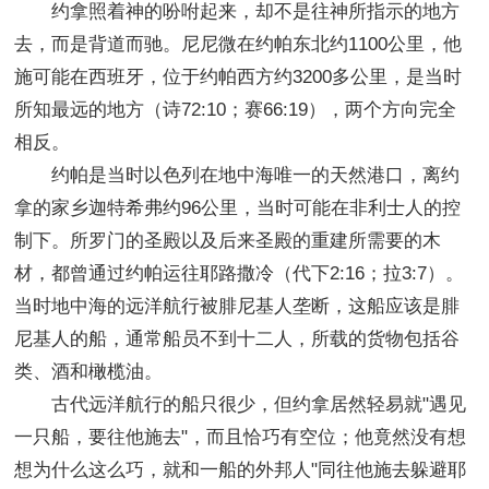
约拿照着神的吩咐起来，却不是往神所指示的地方
去，而是背道而驰。尼尼微在约帕东北约1100公里，他
施可能在西班牙，位于约帕西方约3200多公里，是当时
所知最远的地方（诗72:10；赛66:19），两个方向完全
相反。
约帕是当时以色列在地中海唯一的天然港口，离约
拿的家乡迦特希弗约96公里，当时可能在非利士人的控
制下。所罗门的圣殿以及后来圣殿的重建所需要的木
材，都曾通过约帕运往耶路撒冷（代下2:16；拉3:7）。
当时地中海的远洋航行被腓尼基人垄断，这船应该是腓
尼基人的船，通常船员不到十二人，所载的货物包括谷
类、酒和橄榄油。
古代远洋航行的船只很少，但约拿居然轻易就"遇见
一只船，要往他施去"，而且恰巧有空位；他竟然没有想
想为什么这么巧，就和一船的外邦人"同往他施去躲避耶