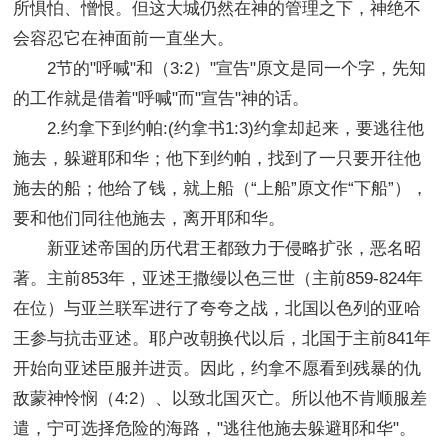
所惧怕、憎恨。但这大城仍然在神的管理之下，神绝不
会容忍它在神面前一直坐大。
2节的"呼喊"和（3:2）"宣告"原文是同一个字，先知
的工作就是借着"呼喊"而"宣告"神的话。
2.约拿下到约帕:(约拿书1:3)约拿却起来，要逃往他
施去，躲避耶和华；他下到约帕，找到了一只要开往他
施去的船；他给了钱，就上船（“上船”原文作“下船”），
要和他们同往他施去，离开耶和华。
新亚述帝国的历代君王都致力于侵略扩张，恶名昭
著。主前853年，亚述王撒缦以色三世（主前859-824年
在位）与亚兰联军进行了夸夸之战，北国以色列的亚哈
王参与抗击亚述。耶户改朝换代以后，北国于主前841年
开始向亚述臣服并进贡。因此，约拿不愿看到残暴的仇
敌蒙神怜悯（4:2）、以致北国灭亡。所以他不肯顺服差
遣，宁可选择危险的海路，"逃往他施去躲避耶和华"。