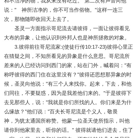
和不洁净的物，我从来没有吃过。"第二次有声音向他
说：" 神所洁净的，你不可当作俗物。"这样一连三
次，那物随即收回天上去了。
圣灵一方面指示哥尼流去请彼得，一面让彼得看见
大布的异象，让他认识到外邦人也是神所拯救的对象。
3.彼得前往哥尼流家:(使徒行传10:17-23)彼得心里正
在猜疑之间，不知所看见的异象是什么意思。哥尼流所
差来的人已经访问到西门的家，站在门外，喊着问："有
称呼彼得的西门住在这里没有？"彼得还思想那异象的时
候，圣灵向他说："有三个人来找你。起来，下去，和他
们同往，不要疑惑，因为是我差他们来的。"于是彼得下
去见那些人，说："我就是你们所找的人。你们来是为什
么缘故？"他们说："百夫长哥尼流是个义人，敬畏
神，为犹太通国所称赞。他蒙一位圣天使所指示，叫他
请你到他家里去，听你的话。" 彼得就请他们进去，住了