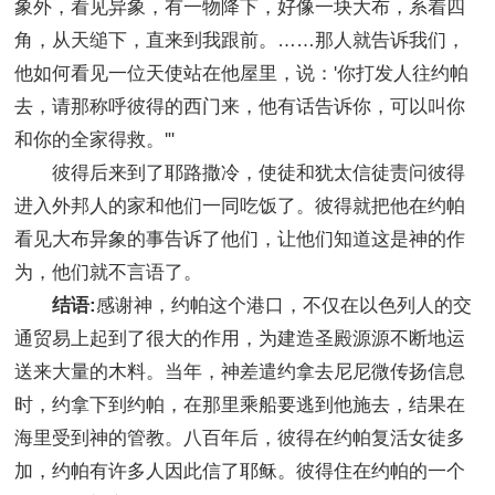
象外，看见异象，有一物降下，好像一块大布，系着四
角，从天缒下，直来到我跟前。……那人就告诉我们，
他如何看见一位天使站在他屋里，说：'你打发人往约帕
去，请那称呼彼得的西门来，他有话告诉你，可以叫你
和你的全家得救。'"
彼得后来到了耶路撒冷，使徒和犹太信徒责问彼得
进入外邦人的家和他们一同吃饭了。彼得就把他在约帕
看见大布异象的事告诉了他们，让他们知道这是神的作
为，他们就不言语了。
结语:
感谢神，约帕这个港口，不仅在以色列人的交
通贸易上起到了很大的作用，为建造圣殿源源不断地运
送来大量的木料。当年，神差遣约拿去尼尼微传扬信息
时，约拿下到约帕，在那里乘船要逃到他施去，结果在
海里受到神的管教。八百年后，彼得在约帕复活女徒多
加，约帕有许多人因此信了耶稣。彼得住在约帕的一个