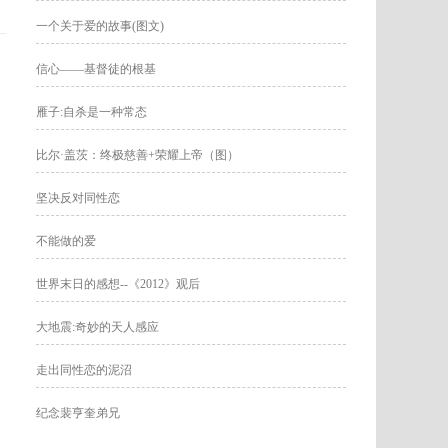
一个关于爱的故事(图文)
信心——基督徒的根基
雁子:自杀是一种常态
比尔·盖茨：终极慈善+荣耀上帝（图）
坚决反对同性恋
不能做的爱
世界末日的感想--《2012》观后
大地震:奇妙的天人感应
走出同性恋的泥沼
纪念裴亨奎弟兄