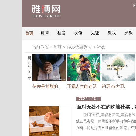
讲章
福音
灵修
见证
教牧
护教
首页
当前位置：
> TAG信息列表 > 社媒
首页
最
新
文
章
信仰是甘甜的，
正视人生的存活
约瑟VS大卫.
2024-02-01
面对无处不在的洗脑社媒，
[
时评专栏_基督教新闻_基督教资
独立思考是一种需要不断学习和实践
判断。特别是面对世俗化的洪流，不要