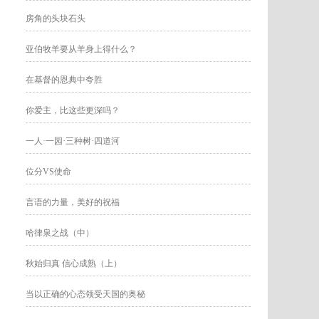
房角的头块石头
亚伯牧羊要从羊身上得什么？
在基督的恩典中夸胜
你爱主，比这些更深吗？
一人·一园·三种树·四道河
位分VS使命
言语的力量，美好的祝福
哈律泉之战（中）
秋始归真 信心成熟（上）
当以正确的心态领受天国的奥秘