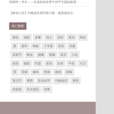
容两样一齐长——在混杂的世界中持守天国的盼望
【拨动心弦】约翰福音系列第19篇：被质疑的主
热门搜索
祷告
感恩
圣餐
信心
圣经
复活
悔改
爱
新年
奉献
十字架
圣灵
诗篇
圣诞节
教会
婚姻
顺服
喜乐
小品
福音
饶恕
约瑟
受洗
生命
平安
大卫
罪
苦难
谦卑
受难
彼得
耶稣
复活节
摩西
亚伯拉罕
约翰福音
赞美
传福音
马太福音
侍奉