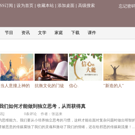
|
|
|
|
RSS订阅
设为首页
收藏本站
添加桌面
高级搜索
忘记密
节目
资讯
文学
家庭
下载
课件
当人意撞上神的
抗衡文化的门徒
信心.
"新造的人"
我们如何才能做到独立思考，从而获得真
讯
]
0条评论
作者：
张远来
的思维能力。我们要从小培养独立思考的习惯，这样才能在面对复杂问题时做出明智
被恶意的传媒腐蚀了我们的灵魂和激动了我们的情绪，还在给邪恶的传媒刷流量！...