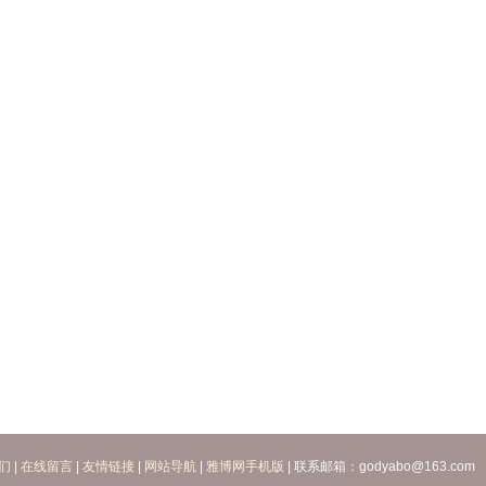
们
|
在线留言
|
友情链接
|
网站导航
|
雅博网手机版
| 联系邮箱：godyabo@163.com