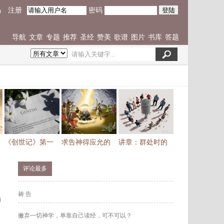
密码
码
注册
导航
文章
专题
推荐
圣经
赞美
歌谱
图片
书库
答题
《创世记》第一
求告神得应允的
讲章：群处时的
评论最多
祷 告
的
撇弃一切神学，单靠自己读经，可不可以？