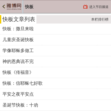
快板
进入节目频道
快板文章列表
本栏排行榜
快板：撒旦来啦
儿童庆圣诞快板
学像耶稣多做工
神的恩典说不完
快板《传福音》
快板：信耶稣七好歌
平安之夜平安点
圣诞节快板：十劝