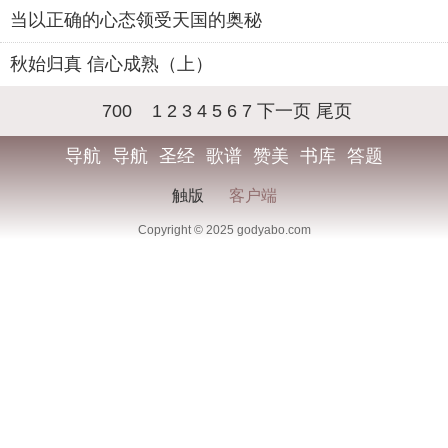
当以正确的心态领受天国的奥秘
秋始归真 信心成熟（上）
700
1
2
3
4
5
6
7
下一页
尾页
导航
导航
圣经
歌谱
赞美
书库
答题
触版
客户端
Copyright © 2025 godyabo.com