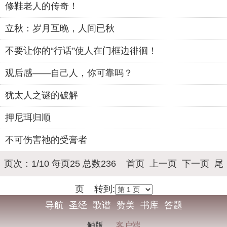
修鞋老人的传奇！
立秋：岁月互晚，人间已秋
不要让你的“行话”使人在门框边徘徊！
观后感——自己人，你可靠吗？
犹太人之谜的破解
押尼珥归顺
不可伤害祂的受膏者
页次：1/10 每页25 总数236 首页 上一页
下一页
尾
页
转到:
导航
圣经
歌谱
赞美
书库
答题
触版
客户端