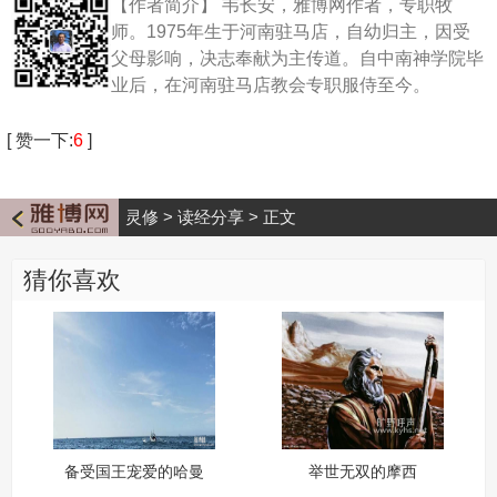
【作者简介】
韦长安，雅博网作者，专职牧
师。1975年生于河南驻马店，自幼归主，因受
父母影响，决志奉献为主传道。自中南神学院毕
业后，在河南驻马店教会专职服侍至今。
[
赞一下
:
6
]
灵修
>
读经分享
>
正文
猜你喜欢
备受国王宠爱的哈曼
举世无双的摩西
为何遭到灭亡？