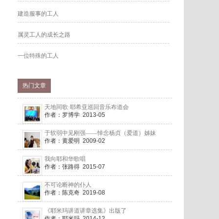
建造服事的工人
属灵工人的成长之路
一位特殊的工人
热门文章
天地同歌·耶希亚巡回音乐布道会
作者：罗博学 2013-05
于软弱中见刚强——悼念杨贞（爱道）姊妹
作者：黄爱明 2009-02
我向耶和华歌唱
作者：张路得 2015-07
不可论断神的仆人
作者：陈克奇 2019-08
《耶米玛讲道讲章选集》出版了
作者：耶米玛 2014-12