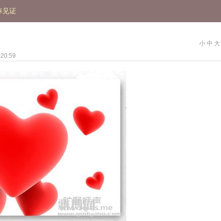
奉见证
小
中
大
20:59