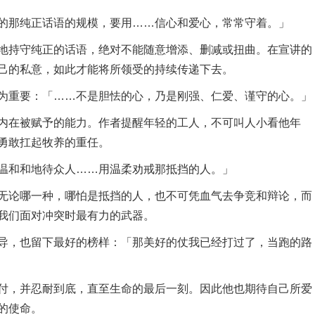
的那纯正话语的规模，要用……信心和爱心，常常守着。」
持守纯正的话语，绝对不能随意增添、删减或扭曲。在宣讲的
己的私意，如此才能将所领受的持续传递下去。
为重要：「……不是胆怯的心，乃是刚强、仁爱、谨守的心。」
在被赋予的能力。作者提醒年轻的工人，不可叫人小看他年
勇敢扛起牧养的重任。
温和和地待众人……用温柔劝戒那抵挡的人。」
论哪一种，哪怕是抵挡的人，也不可凭血气去争竞和辩论，而
我们面对冲突时最有力的武器。
导，也留下最好的榜样：「那美好的仗我已经打过了，当跑的路
，并忍耐到底，直至生命的最后一刻。因此他也期待自己所爱
的使命。