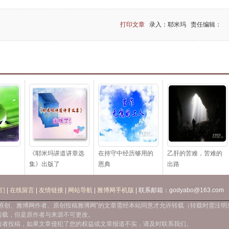
打印文章
录入：耶米玛 责任编辑：
《耶米玛讲道讲章选
在持守中经历够用的
乙肝的苦难，苦难的
集》出版了
恩典
出路
们
|
在线留言
|
友情链接
|
网站导航
|
雅博网手机版
| 联系邮箱：godyabo@163.com
站原创、雅博网作者、原创投稿雅博网”的文章需经本站同意才允许转载（转载时需注
转载，但是原作者与来源不可更改。
读者投稿，如果文章侵犯了您的权益或文章报道不实，请及时联系我们。