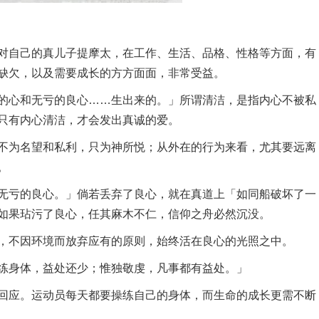
自己的真儿子提摩太，在工作、生活、品格、性格等方面，有
缺欠，以及需要成长的方方面面，非常受益。
的心和无亏的良心……生出来的。」所谓清洁，是指内心不被私
只有内心清洁，才会发出真诚的爱。
为名望和私利，只为神所悦；从外在的行为来看，尤其要远离
。
无亏的良心。」倘若丢弃了良心，就在真道上「如同船破坏了一
如果玷污了良心，任其麻木不仁，信仰之舟必然沉没。
不因环境而放弃应有的原则，始终活在良心的光照之中。
练身体，益处还少；惟独敬虔，凡事都有益处。」
应。运动员每天都要操练自己的身体，而生命的成长更需不断