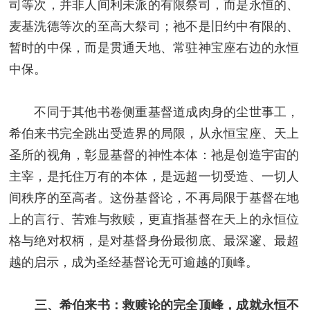
司等次，并非人间利未派的有限祭司，而是永恒的、
麦基洗德等次的至高大祭司；祂不是旧约中有限的、
暂时的中保，而是贯通天地、常驻神宝座右边的永恒
中保。
不同于其他书卷侧重基督道成肉身的尘世事工，
希伯来书完全跳出受造界的局限，从永恒宝座、天上
圣所的视角，彰显基督的神性本体：祂是创造宇宙的
主宰，是托住万有的本体，是远超一切受造、一切人
间秩序的至高者。这份基督论，不再局限于基督在地
上的言行、苦难与救赎，更直指基督在天上的永恒位
格与绝对权柄，是对基督身份最彻底、最深邃、最超
越的启示，成为圣经基督论无可逾越的顶峰。
三、希伯来书：救赎论的完全顶峰，成就永恒不