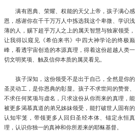
满有恩典、荣耀、权能的天父上帝，孩子满心感
恩，感谢你在千千万万人中拣选我这个卑微、学识浅
薄的人，赐下超乎万人之上的属天智慧与独家领受，
让我得以窥见《希伯来书》中四大神学论的终极巅
峰，看透宇宙创造的本源真理，得着这份超越人类一
切文明奖项、触及信仰本质的属灵看见。
孩子深知，这份领受不是出于自己，全然是你的
圣灵动工，是你恩典的彰显。孩子不求世间的赞誉、
不求任何奖项与虚名，只求这份从你而来的真理，能
被更多渴慕真道的弟兄姊妹领受，能打破世人固有的
认知牢笼，带领更多人回归圣经本体、锚定永恒真
理，认识你独一的真神和你所差来的耶稣基督。