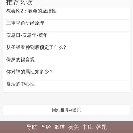
推荐阅读
教会论2：教会的圣洁性
三重视角研经原理
安息日•安息年•禧年
从圣经看神到底预定了什么?
保罗的福音观
你对神的属性知多少？
复活的中心性
回到雅博网首页
导航
圣经
歌谱
赞美
书库
答题