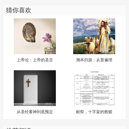
猜你喜欢
上帝论：上帝的圣言
溯本归源：从普遍理
性到爱的启示
从圣经看神到底预定
献祭，十字架的救赎
了什么?
逻辑