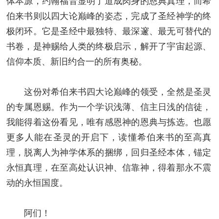
体本源，约翰福音显明了道成肉身的恩典真理，而希
伯来书则以四大论巅峰的姿态，完成了圣经神学的终
极闭环。它是圣经中最独特、最深邃、最无可替代的
书卷，是神赐给人类的终极启示，解开了宇宙起源、
信仰本质、新旧约合一的所有奥秘。
这份对希伯来书四大论巅峰的领受，全然是圣灵
的专属恩赐。作为一个学识浅薄、信主日浅的信徒，
我能得着这份看见，唯有感恩神的恩典与拣选。也愿
更多人能在圣灵的开启下，读懂希伯来书的至高真
理，脱离人为神学体系的捆绑，回归圣经本体，锚定
永恒真理，在至高处认识神、信靠神，得着那永不震
动的永恒国度。
阿们！