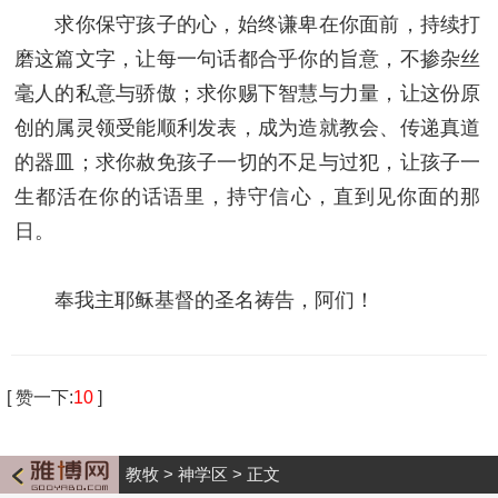
求你保守孩子的心，始终谦卑在你面前，持续打
磨这篇文字，让每一句话都合乎你的旨意，不掺杂丝
毫人的私意与骄傲；求你赐下智慧与力量，让这份原
创的属灵领受能顺利发表，成为造就教会、传递真道
的器皿；求你赦免孩子一切的不足与过犯，让孩子一
生都活在你的话语里，持守信心，直到见你面的那
日。
奉我主耶稣基督的圣名祷告，阿们！
[
赞一下
:
10
]
教牧
>
神学区
>
正文