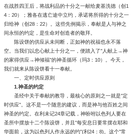
在战胜四王后，将战利品的十分之一献给麦基洗德（创1
4：20）；雅各在逃亡途中立约，承诺将所得的十分之一
归给神（创28：22）。这些先例揭示，奉献是人与神之
间永恒的约定，是生命对创造者的敬拜。
陈设饼的供应从未间断，正如神的祝福也永不落
空。当我们以忠心献上十分之一，便踏入了"人献上→神
的家得供应→神倾福"的神圣循环（玛3：10）。今天，
我们就来从陈设饼看十一奉献。
一、定时供应原则
1.神圣的约定
圣经中关于奉献的教导，最核心的原则之一就是"定
时供应"。这不是一个随意的建议，而是神与他百姓之间
神圣的约定。在利未记24章记载，神吩咐以色列人要在
圣所中摆放十二个陈设饼，并且"每安息日要常摆在耶和
华面前，这为以色列人作永远的约"(利24：8)。这个"常