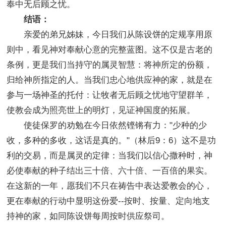
奉中无后顾之忧。
结语：
亲爱的弟兄姊妹，今日我们从陈设饼的定规享用原
则中，看见神对奉献心意的完整蓝图。这不仅是古老的
条例，更是我们当持守的属灵智慧：将神所定的份额，
归给神所指定的人。当我们忠心地供应神的家，就是在
参与一场神圣的托付：让牧者无后顾之忧地守望群羊，
使教会成为照亮世上的明灯，见证神国度的拓展。
使徒保罗的劝勉在今日依然铿锵有力："少种的少
收，多种的多收，这话是真的。"（林后9：6）这不是功
利的交易，而是属灵的定律：当我们以信心撒种时，神
必使奉献的种子结出三十倍、六十倍、一百倍的果实。
在这新的一年，愿我们不只在祷告中表达爱教会的心，
更在奉献的行动中显明这份爱--按时、按量、定向地支
持神的家，如同陈设饼每周按时供应祭司。