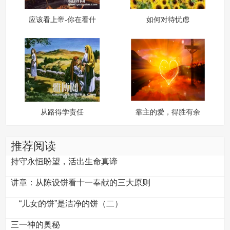
应该看上帝-你在看什
如何对待忧虑
么（四）
从路得学责任
靠主的爱，得胜有余
推荐阅读
持守永恒盼望，活出生命真谛
讲章：从陈设饼看十一奉献的三大原则
“儿女的饼”是洁净的饼（二）
三一神的奥秘