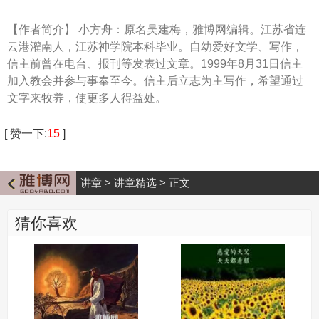
【作者简介】
小方舟：原名吴建梅，雅博网编辑。江苏省连
云港灌南人，江苏神学院本科毕业。自幼爱好文学、写作，
信主前曾在电台、报刊等发表过文章。1999年8月31日信主
加入教会并参与事奉至今。信主后立志为主写作，希望通过
文字来牧养，使更多人得益处。
[
赞一下
:
15
]
讲章
>
讲章精选
>
正文
猜你喜欢