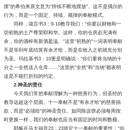
摆"的希伯来原文意为"持续不断地摆放"。这不是偶尔的
行为，而是一个固定、持续、规律的奉献模式。
同样，箴言书3：9-10教导我们："你要以财物和一
切初熟的土产尊荣耶和华。这样，你的仓房必充满有
余，你的酒榨有新酒盈溢。"这里"初熟的"一词表明奉献
不是等到年底结算有余才给，而是在收入之初就先分别
为圣。玛拉基书3：10更是明确说："你们要将当纳的十
分之一全然送入仓库……"这里的"全然"和"当纳"都表明
这是不能打折扣的约定。
2.神圣的责任
今天我们常把奉献理解为一种慈善行为，但圣经的
教导远超这个层面。十一奉献不是"有余才给"的慈善捐
款，而是"必须给"的神圣责任。如同陈设饼必须每周按
时更换一样，我们的奉献也应当有固定的时间和数额。
耶稣在马太福音23：23肯定十一奉献的重要性："你