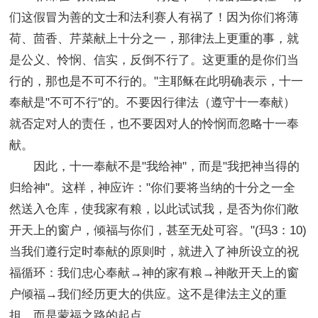
们这假冒为善的文士和法利赛人有祸了！因为你们将薄
荷、茴香、芹菜献上十分之一，那律法上更重的事，就
是公义、怜悯、信实，反倒不行了。这更重的是你们当
行的，那也是不可不行的。"主耶稣在此明确表示，十一
奉献是"不可不行"的。不要因行律法（遵守十一奉献）
就否定对人的责任，也不要因对人的怜悯而忽略十一奉
献。
因此，十一奉献不是"我给神"，而是"我把神当得的
归给神"。这样，神应许："你们要将当纳的十分之一全
然送入仓库，使我家有粮，以此试试我，是否为你们敞
开天上的窗户，倾福与你们，甚至无处可容。"(玛3：10)
当我们遵行定时奉献的原则时，就进入了神所设立的祝
福循环：我们忠心奉献→神的家有粮→神敞开天上的窗
户倾福→我们经历更大的供应。这不是律法主义的重
担，而是蒙福之路的起点。