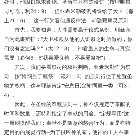
处时，他因饥饿求食物。圣所中只有陈设饼（按理唯祭
司可吃，利24：9），但亚希米勒破例将饼给了大卫（撒
上21：6）。这一行为看似违反律法，却隐藏属灵原则：
首先，我要知道，人性需要高于仪式条例。耶稣亲
自为此事辩护："大卫和跟从他的人饥饿之时所做的，你
们没有念过吗？"（太12：3）。神看重人的生命与真实
需要（参何6：6"我喜爱良善，不喜爱祭祀"）。
其次，我们要看祭司的权柄判断。亚希米勒作为祭
司，按"怜悯胜于献祭"（箴21：3）的原则行使了处置圣
物的权柄，这与耶稣肯定"安息日治病"同属一类（可3：
4）。
因此，在圣经的奉献原则中，神不仅规定了奉献的
时间和数量，还特别指定了奉献的用途。"定规享用"这
一原则提醒我们：奉献不是随意的慈善行为，而是有特
定目的的属灵行动--为了供应神的家，使神的工人在事