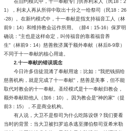
在旧约模式中，十一奉献专门供养利未人（民18：2
1），利未人再从所得中取出十分之一给祭司（民18：26
-28）。在新约模式中，十一奉献是指支持福音工人（林
前9：14）和维持教会运作所用。（腓4：15-16）保罗明
确说："主也是这样命定，叫传福音的靠着福音养
生"（林前9：14）慈善救济属于额外奉献（林后8-9章）
不同于十一奉献的核心用途。
2.十一奉献的错误观念
今日许多信徒混淆了奉献用途：比如："我把钱捐给
慈善机构，就是完成了十一奉献"，慈善是美事，但不能
取代对教会的十一奉献。圣经模式是十一奉献归教会，
额外奉献助他人（加6：10）。因为教会是"神的家"（提
前3：15），不是商业机构。
有人说，大卫不是祭司为什么吃陈设饼？我们要看
当时的背景：当大卫被扫罗追杀逃至挪伯祭司亚希米勒