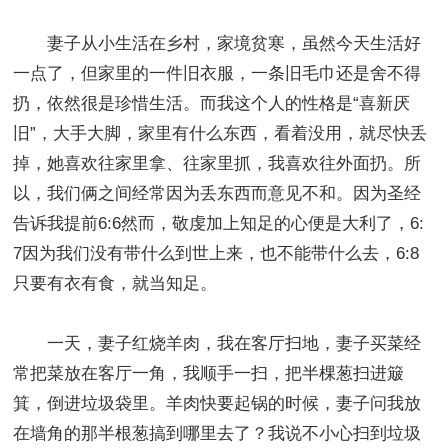
妻子从小生活在乡村，家境贫寒，虽然今天生活好
一点了，但家里的一件旧衣服，一条旧毛巾还是舍不得
扔，依然很是珍惜生活。而我这个人的性格是“喜新厌
旧”，大手大脚，家里有什么东西，看着没用，就尽快丢
掉，她喜欢往家里拿、往家里抓，我喜欢往外面扔。所
以，我们俩之间经常因为丢东西而意见不和。因为圣经
告诉我提前6:6然而，敬虔加上知足的心便是大利了，6:
7因为我们没有带什么到世上来，也不能带什么去，6:8
只要有衣有食，就当知足。
一天，妻子红烧羊肉，我在客厅扫地，妻子买菜经
常把菜放在客厅一角，我顺手一扫，把半棵葱扫进簸
箕，倒进垃圾袋里。羊肉快要起锅的时候，妻子问我放
在墙角的那半根葱搞到哪里去了？我说不小心扫到垃圾