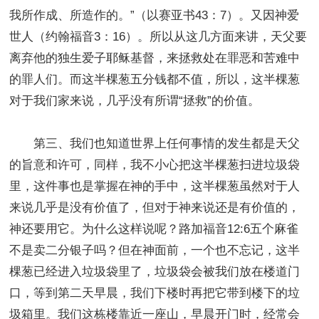
我所作成、所造作的。”（以赛亚书43：7）。又因神爱
世人（约翰福音3：16）。所以从这几方面来讲，天父要
离弃他的独生爱子耶稣基督，来拯救处在罪恶和苦难中
的罪人们。而这半棵葱五分钱都不值，所以，这半棵葱
对于我们家来说，几乎没有所谓“拯救”的价值。
第三、我们也知道世界上任何事情的发生都是天父
的旨意和许可，同样，我不小心把这半棵葱扫进垃圾袋
里，这件事也是掌握在神的手中，这半棵葱虽然对于人
来说几乎是没有价值了，但对于神来说还是有价值的，
神还要用它。为什么这样说呢？路加福音12:6五个麻雀
不是卖二分银子吗？但在神面前，一个也不忘记，这半
棵葱已经进入垃圾袋里了，垃圾袋会被我们放在楼道门
口，等到第二天早晨，我们下楼时再把它带到楼下的垃
圾箱里。我们这栋楼靠近一座山，早晨开门时，经常会