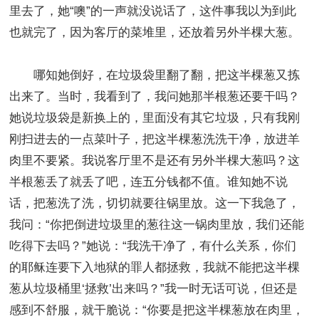
里去了，她“噢”的一声就没说话了，这件事我以为到此
也就完了，因为客厅的菜堆里，还放着另外半棵大葱。
哪知她倒好，在垃圾袋里翻了翻，把这半棵葱又拣
出来了。当时，我看到了，我问她那半根葱还要干吗？
她说垃圾袋是新换上的，里面没有其它垃圾，只有我刚
刚扫进去的一点菜叶子，把这半棵葱洗洗干净，放进羊
肉里不要紧。我说客厅里不是还有另外半棵大葱吗？这
半根葱丢了就丢了吧，连五分钱都不值。谁知她不说
话，把葱洗了洗，切切就要往锅里放。这一下我急了，
我问：“你把倒进垃圾里的葱往这一锅肉里放，我们还能
吃得下去吗？”她说：“我洗干净了，有什么关系，你们
的耶稣连要下入地狱的罪人都拯救，我就不能把这半棵
葱从垃圾桶里‘拯救’出来吗？”我一时无话可说，但还是
感到不舒服，就干脆说：“你要是把这半棵葱放在肉里，