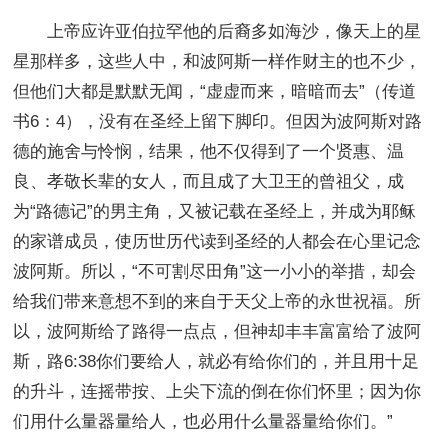
上帝应许亚伯拉罕他的后裔多如海沙，像天上的星
星那样多，这些人中，和波阿斯一样作财主的也不少，
但他们大都是默默无闻，“虚虚而来，暗暗而去”（传道
书6：4），没有在圣经上留下脚印。但因为波阿斯对路
德的施舍与怜悯，结果，他不仅得到了一个贤惠、温
良、孝敬长辈的女人，而且成了大卫王的曾祖父，成
为“路德记”的男主角，又被记载在圣经上，并成为耶稣
的家谱成员，使历世历代读到圣经的人都会在心里记念
波阿斯。所以，“不可割尽田角”这一小小的举措，却会
给我们带来意想不到的来自于天父上帝的永世祝福。所
以，波阿斯给了路得一点点，但神却丰丰富富给了波阿
斯，路6:38你们要给人，就必有给你们的，并且用十足
的升斗，连摇带按、上尖下流的倒在你们怀里；因为你
们用什么量器量给人，也必用什么量器量给你们。”