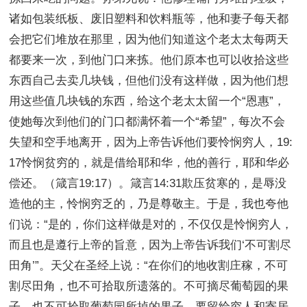
诸如包装纸板、废旧塑料和饮料瓶等，他和妻子每天都
会把它们堆放在那里，因为他们知道这个老太太每两天
都要来一次，到他门口来拣。他们原本也可以收拾这些
东西自己去卖几块钱，但他们没有这样做，因为他们想
用这些值几块钱的东西，给这个老太太留一个“恩惠”，
使她每次到他们的门口都满怀着一个“希望”，每次不会
失望和空手地离开，因为上帝告诉他们要怜悯穷人，19:
17怜悯贫穷的，就是借给耶和华，他的善行，耶和华必
偿还。（箴言19:17）。箴言14:31欺压贫寒的，是辱没
造他的主，怜悯穷乏的，乃是尊敬主。于是，我也夸他
们说：“是的，你们这样做是对的，不仅仅是怜悯穷人，
而且也是遵行上帝的旨意，因为上帝告诉我们‘不可割尽
田角’”。天父在圣经上说：“在你们的地收割庄稼，不可
割尽田角，也不可拾取所遗落的。不可摘尽葡萄园的果
子，也不可拾取葡萄园所掉的果子，要留给穷人和寄居