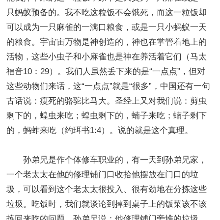
只蚂蚁预备的。我不吃这粒饭不会饿死，而这一粒饭却
可以成为一只麻雀的一满口粮食，或是一只小蚂蚁一天
的粮食。宇宙宙万物是神创造的，神也在掌管着地上的
活物，这些小虫子和小麻雀也是神在养活着它们（马太
福音10：29）。我们人虽然丢下来的是“一点点”，但对
这些动物们来话，这“一点点”就是“很多”，中国还有一句
古话说：瘦死的骆驼比马大。圣经上又对我们说：剪虫
剩下的，蝗虫来吃；蝗虫剩下的，蝻子来吃；蝻子剩下
的，蚂蚱来吃（约珥书1:4）。说的就是这个真理。
孙弟兄是作个体修车职业的，有一天到孙弟兄家，
一个老太太在他的修理铺门口收拾他摆放在门口的垃
圾，可以看到这个老太太很投入、很有劲地在分拣这些
垃圾。吃饭时，我们就谈论到掉到桌子上的饭菜该不该
拣回来吃的问题。孙弟兄说：他修理铺门旁堆的垃圾，