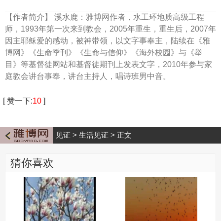
【作者简介】
溪水鹿：雅博网作者，水工环地质高级工程
师，1993年第一次来到教会，2005年重生，重生后，2007年
因主耶稣爱的感动，被神带领，以文字事奉主，陆续在《雅
博网》《生命季刊》《生命与信仰》《海外校园》与《举
目》等基督徒网站和基督徒期刊上发表文字，2010年参与家
庭教会讲台事奉，讲台主持人，唱诗班男中音。
[
赞一下
:
10
]
见证
>
生活见证
>
正文
猜你喜欢