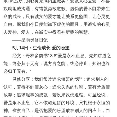
求神让我们的心灵充满内里诚实：爱就真心去爱，不喜
欢就坦诚沟通，有错就勇敢道歉。虚伪的爱不能带来生
命的成长，只有诚实的爱才能让关系更坚固，让心灵更
自由。愿我们今日便能卸下虚伪的面具，用诚实的心灵
去爱神、爱人，在诚实中得着神所赐的智慧。
——星雨灵修日记
5月14日：生命成长 爱的盼望
经文：哥林多前书13:8“爱是永不止息。先知讲道之
能，终必归于无有；说方言之能，终必停止；知识也终
必归于无有。”
灵修分享：我们常常追求短暂的“爱”：追求别人的
认可，若得不到便灰心；追求关系的甜蜜，若有矛盾便
放弃；追求服事的成就，若没果效便退缩。可圣经说，
爱是永不止息，它不依赖短暂的环境，只扎根于永恒的
神。省察自己：是否把爱的盼望放在别人的回应上，而