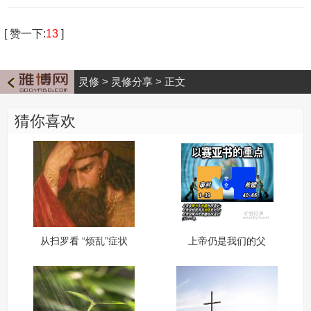
[
赞一下
:
13
]
灵修
>
灵修分享
>
正文
猜你喜欢
从扫罗看 “烦乱”症状
上帝仍是我们的父