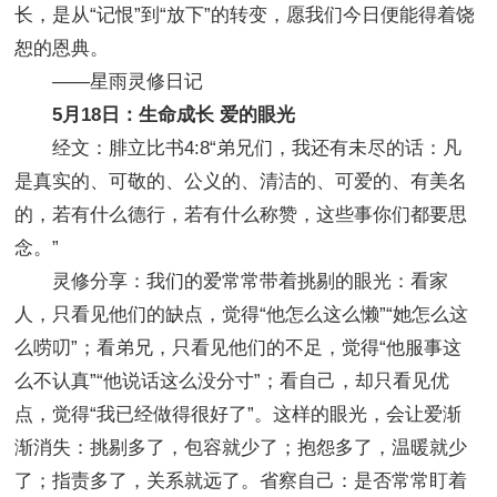
长，是从“记恨”到“放下”的转变，愿我们今日便能得着饶
恕的恩典。
——星雨灵修日记
5月18日：生命成长 爱的眼光
经文：腓立比书4:8“弟兄们，我还有未尽的话：凡
是真实的、可敬的、公义的、清洁的、可爱的、有美名
的，若有什么德行，若有什么称赞，这些事你们都要思
念。”
灵修分享：我们的爱常常带着挑剔的眼光：看家
人，只看见他们的缺点，觉得“他怎么这么懒”“她怎么这
么唠叨”；看弟兄，只看见他们的不足，觉得“他服事这
么不认真”“他说话这么没分寸”；看自己，却只看见优
点，觉得“我已经做得很好了”。这样的眼光，会让爱渐
渐消失：挑剔多了，包容就少了；抱怨多了，温暖就少
了；指责多了，关系就远了。省察自己：是否常常盯着