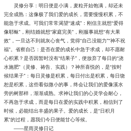
灵修分享：明日便是小满，麦粒开始饱满，却还未
完全成熟：这像极了我们爱的成长，需要慢慢积累，不
能急于求成。可我们常常渴望“速成”：刚信主就想“爱得
像耶稣”，刚结婚就想“家庭完美”，刚服事就想“有大果
效”，一旦达不到就灰心丧气，觉得“自己没能力”“神不祝
福”。省察自己：是否在爱的成长中急于求成，却不愿耐
心积累？是否因暂时没有“结果子”，便放弃了每日的“浇
水施肥”（灵修、祷告、实践）？神所喜悦的，是“按时
候结果子”：每日灵修是积累，每日付出是积累，每日饶
恕是积累，这些看似微小的事，终会让我们的爱像溪水
旁的树那样，渐渐成熟。求神让我们的心灵学会耐心，
不再急于求成，而是每日在爱的实践中积累，相信到了
时候，必能结出丰盛的果子。爱的成长，是“日积月
累”的过程，愿我们今日便能甘心等候。
——星雨灵修日记