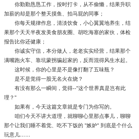
你勤勤恳恳工作，按时打卡，从不偷懒，结果升职
加薪的却是那个整天摸鱼、拍马屁的同事；
你每天规律作息，清淡饮食，小心翼翼地养生，结
果那个天天半夜发美食朋友圈、胡吃海塞的家伙，体检
报告比你还健康；
你诚实守信，本分做人，老老实实经营，结果那个
满嘴跑火车、靠坑蒙拐骗起家的，反而混得风生水起。
这时候，你的心里是不是像打翻了五味瓶？
是不是觉得一股无名火在烧？
有没有那么一瞬间，觉得--"这个世界真是岂有此
理？"
如果有，今天这篇文章就是专门为你写的。
咱们今天不讲大道理，就聊聊心里那点事儿，聊聊
那个让我们睡不着觉、吃不下饭的 "嫉妒" 到底是个什么
玩意儿……