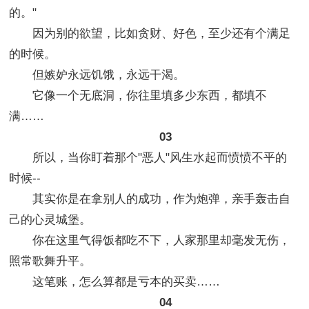
的。"
因为别的欲望，比如贪财、好色，至少还有个满足
的时候。
但嫉妒永远饥饿，永远干渴。
它像一个无底洞，你往里填多少东西，都填不
满……
03
所以，当你盯着那个"恶人"风生水起而愤愤不平的
时候--
其实你是在拿别人的成功，作为炮弹，亲手轰击自
己的心灵城堡。
你在这里气得饭都吃不下，人家那里却毫发无伤，
照常歌舞升平。
这笔账，怎么算都是亏本的买卖……
04