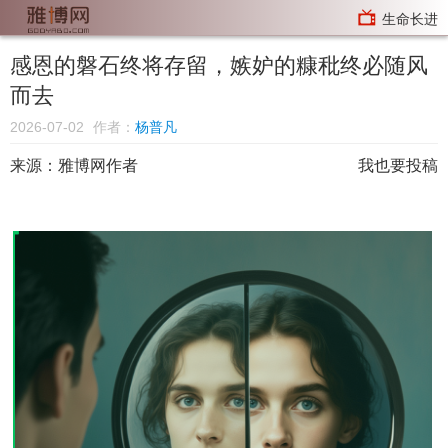
生命长进
感恩的磐石终将存留，嫉妒的糠秕终必随风
而去
2026-07-02
作者：
杨普凡
来源：
雅博网作者
我也要投稿