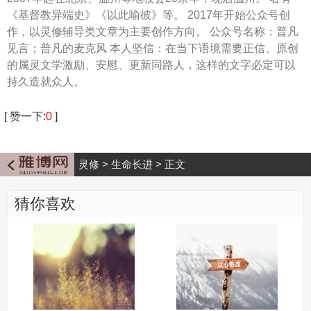
《基督教异端史》《以此喻彼》等。 2017年开始公众号创
作，以灵修辅导类文章为主要创作方向。 公众号名称：普凡
见言；普凡的麦克风 本人坚信：在当下语境需要正信、原创
的属灵文学激励、安慰、更新同路人，这样的文字必定可以
持久造就众人。
[
赞一下
:
0
]
灵修
>
生命长进
>
正文
猜你喜欢