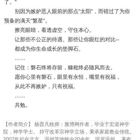
了。"
别因为嫉妒恶人眼前的那点"太阳"，而错过了为你
预备的满天"繁星"。
擦亮眼睛，看透虚空，守住本心。
让那些不公正的待遇、那些让你眼红的对比--
都成为你生命成长的垫脚石。
……
记住：磐石终将存留，糠秕终必随风而去。
愿你心里有磐石，眼里有永恒，嘴里有祝福，
从此不再嫉妒，只有祝福。
……
共勉。
【作者简介】
杨普凡牧师：雅博网作者，毕业于宏道神学
院，神学学士。 持守改革宗神学立场，秉承家庭教会传统。
2007年起在北京、温州等地牧会20余年，现居温州。 著有