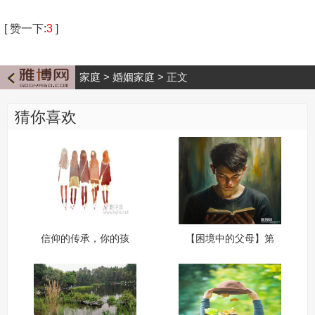
[
赞一下
:
3
]
家庭
>
婚姻家庭
>
正文
猜你喜欢
信仰的传承，你的孩
【困境中的父母】第
子怎么办？
11讲：忽略家庭教育
的后果