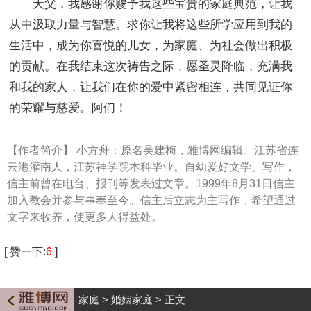
天父，我感谢你赐予我这些宝贵的家庭典范，让我
从中汲取力量与智慧。求你让我将这些所学应用到我的
生活中，成为你喜悦的儿女，为家庭、为社会做出积极
的贡献。在我结束这次祷告之际，愿圣灵降临，充满我
和我的家人，让我们在你的爱中紧密相连，共同见证你
的荣耀与慈爱。阿们！
【作者简介】
小方舟：原名吴建梅，雅博网编辑。江苏省连
云港灌南人，江苏神学院本科毕业。自幼爱好文学、写作，
信主前曾在电台、报刊等发表过文章。1999年8月31日信主
加入教会并参与事奉至今。信主后立志为主写作，希望通过
文字来牧养，使更多人得益处。
[
赞一下
:
6
]
家庭
>
婚姻家庭
>
正文