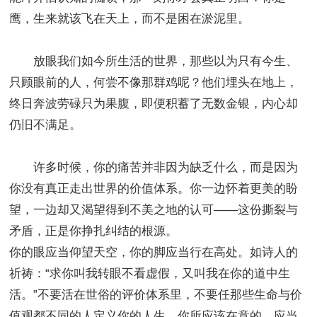
鹰，生来就该飞在天上，而不是困在淤泥里。
放眼我们如今所生活的世界，那些以为只有今生、
只顾眼前的人，何尝不像那群鸡呢？他们埋头在地上，
终日奔波劳碌只为果腹，即便积蓄了无数金银，内心却
仍旧不满足。
许多时候，你的痛苦并非因为缺乏什么，而是因为
你没有真正走出世界的价值体系。你一边怀着更美的盼
望，一边却又渴望得到不美之地的认可——这份撕裂与
矛盾，正是你挣扎纠结的根源。
你的眼应当仰望天空，你的脚应当行在高处。如诗人的
祈祷：“求你叫我转眼不看虚假，又叫我在你的道中生
活。”不要活在世俗的评价体系里，不要任那些生命与价
值观都不同的人定义你的人生。你所应该在意的，应当