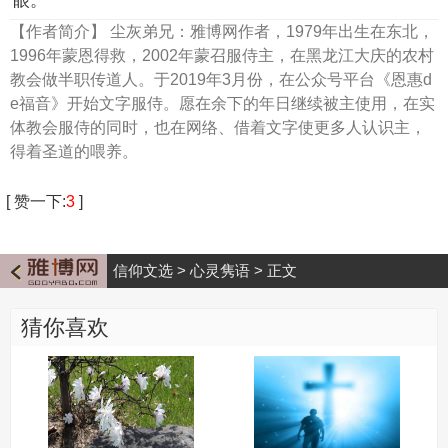
眼。”
【作者简介】
尘灰弟兄：雅博网作者，1979年出生在东北，
1996年蒙恩得救，2002年蒙召服侍主，在黑龙江大庆的农村
教会做半职传道人。于2019年3月份，在公众号平台《恩惠d
e福音》开始文字服侍。愿在余下的年日继续被主使用，在实
体教会服侍的同时，也在网络、借着文字使更多人认识主，
得着圣道的喂养。
[
赞一下
:
3
]
信仰文选
>
心灵隽语
>
正文
猜你喜欢