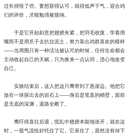
过长得怪了些。要想获得认可，就得低声下气，迎合鸡
们的评价，才能勉强被接纳。
于是它开始刻意把翅膀夹紧，把羽毛收拢，学着用
嘴而不是用爪子去扒拉泥土，努力装出鸡群喜欢的模样
——当周围只有一种活法被认可的时候，任何生命都会
主动收起自己的天赋，只为换来一点认同，违心地改变
自己。
实验结束后，这人把这只鹰带到了悬崖边。他把它
放在一块探出去的岩石上——身后是笔直的峭壁，面前
是无底的深渊，退路全断了。
鹰吓得直往后退，慌乱中翅膀本能地张开，就在这
时，一股气流恰好托住了它。它呆住了，居然没有掉下