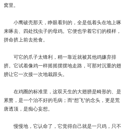
窝里。
小鹰破壳那天，睁眼看到的，全是低着头在地上啄
来啄去、四处找虫子的母鸡。它便也学着它们的模样，
拼命挤上前去抢食。
可它的爪子太锋利，稍一靠近就被其他鸡嫌弃排
挤。它试着像鸡一样摇摇摆摆地走路，可那对沉重的翅
膀让它一次接一次地栽跟头。
在鸡圈的标准里，这双天生的大翅膀是畸形的、是
累赘，是一个治不好的毛病；而“想飞”的念头，更是荒
唐透顶，是痴心妄想。
慢慢地，它认命了，它觉得自己就是一只鸡，只不