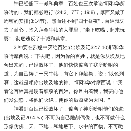
神已经赐下十诫和典章，百姓也三次承诺"耶和华所
吩咐的，我们都必遵行"(24:3、7节；19:8)，摩西又做了
周密的安排(3:14节)。然而还不到"四十昼夜"，百姓就失
去了耐心，陷入拜金牛犊的大罪里，"坐下吃喝，起来玩
耍"，彻底违反了十诫和典章。
3.神要在烈怒中灭绝百姓:(出埃及记32:7-10)耶和华
吩咐摩西说："下去吧，因为你的百姓，就是你从埃及地
领出来的，已经败坏了。他们快快偏离了我所吩咐的
道，为自己铸了一只牛犊，向它下拜献祭，说：'以色列
啊，这就是领你出埃及地的神。'"耶和华对摩西说："我
看这百姓真是硬着颈项的百姓。你且由着我，我要向他
们发烈怒，将他们灭绝，使你的后裔成为大国。"
神看到百姓已经败坏了，偏离了神所吩咐他们的道:
(出埃及记20:4-5a)"不可为自己雕刻偶像，也不可做什么
形像仿佛上天、下地，和地底下、水中的百物。不可跪