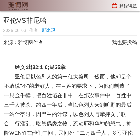
释经讲章
亚伦VS非尼哈
2026-06-03
作者：
耶米玛
来源：
雅博网作者
我也要投稿
经文:出32:1-6;民25章
亚伦是以色列人的第一任大祭司，然而，他却是个
不敢说"不"的老好人，在百姓的要求下，为他们制造了
一只金牛犊，把百姓陷在罪中，在那次事件中，百姓中
三千人被杀。约四十年后，当以色列人来到旷野的最后
一站什亭时，因巴兰的计谋，以色列人与摩押女子联
合，行淫乱，吃祭偶像之物，惹动耶和华神的怒气，神
降WENYI在他们中间，民间死了二万四千人，多亏亚伦