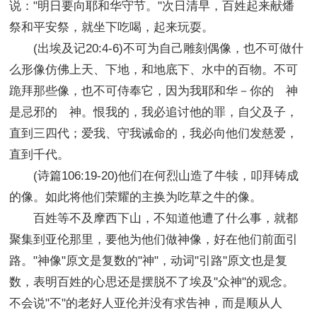
说："明日要向耶和华守节。"次日清早，百姓起来献燔
祭和平安祭，就坐下吃喝，起来玩耍。
(出埃及记20:4-6)不可为自己雕刻偶像，也不可做什
么形像仿佛上天、下地，和地底下、水中的百物。不可
跪拜那些像，也不可侍奉它，因为我耶和华－你的 神
是忌邪的 神。恨我的，我必追讨他的罪，自父及子，
直到三四代；爱我、守我诫命的，我必向他们发慈爱，
直到千代。
(诗篇106:19-20)他们在何烈山造了牛犊，叩拜铸成
的像。如此将他们荣耀的主换为吃草之牛的像。
百姓等不及摩西下山，不知道他遭了什么事，就都
聚集到亚伦那里，要他为他们做神像，好在他们前面引
路。"神像"原文是复数的"神"，动词"引路"原文也是复
数，表明百姓的心思还是摆脱不了埃及"众神"的观念。
不会说"不"的老好人亚伦并没有求告神，而是顺从人