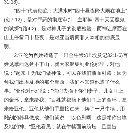
31:18)。
"四十"代表彻底：大洪水时"四十昼夜降大雨在地上"
(创7:12)，是对罪恶的彻底审判；主耶稣"四十天受魔鬼
的试探"(路4:2)，是对神儿子的彻底检验；而神让摩西在
山上停留四十昼夜，是对亚当后裔罪人本相的彻底显
明。
2.亚伦为百姓铸造了一只金牛犊:(出埃及记32:1-6)百
姓见摩西迟延不下山，就大家聚集到亚伦那里，对他
说："起来！为我们做神像，可以在我们前面引路；因为
领我们出埃及地的那个摩西，我们不知道他遭了什么
事。"亚伦对他们说："你们去摘下你们妻子、儿女耳上
的金环，拿来给我。"百姓就都摘下他们耳上的金环，拿
来给亚伦。亚伦从他们手里接过来，铸了一只牛犊，用
雕刻的器具做成。他们就说："以色列啊，这是领你出埃
及地的神。"亚伦看见，就在牛犊面前筑坛，且宣告