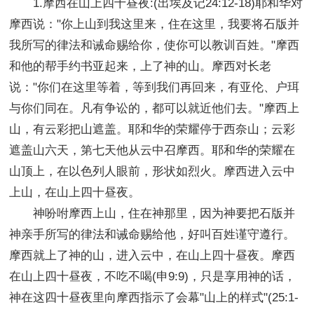
1.摩西在山上四十昼夜:(出埃及记24:12-18)耶和华对
摩西说："你上山到我这里来，住在这里，我要将石版并
我所写的律法和诫命赐给你，使你可以教训百姓。"摩西
和他的帮手约书亚起来，上了神的山。摩西对长老
说："你们在这里等着，等到我们再回来，有亚伦、户珥
与你们同在。凡有争讼的，都可以就近他们去。"摩西上
山，有云彩把山遮盖。耶和华的荣耀停于西奈山；云彩
遮盖山六天，第七天他从云中召摩西。耶和华的荣耀在
山顶上，在以色列人眼前，形状如烈火。摩西进入云中
上山，在山上四十昼夜。
神吩咐摩西上山，住在神那里，因为神要把石版并
神亲手所写的律法和诫命赐给他，好叫百姓谨守遵行。
摩西就上了神的山，进入云中，在山上四十昼夜。摩西
在山上四十昼夜，不吃不喝(申9:9)，只是享用神的话，
神在这四十昼夜里向摩西指示了会幕"山上的样式"(25:1-