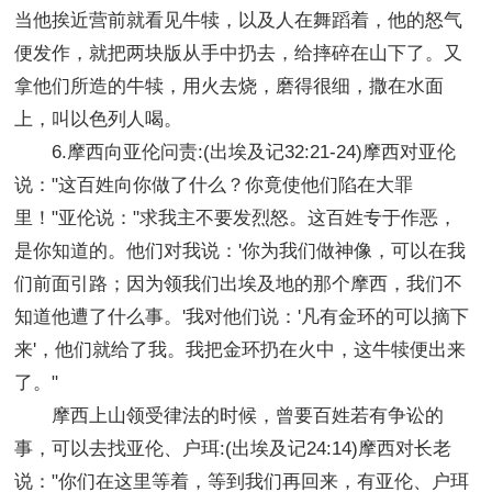
当他挨近营前就看见牛犊，以及人在舞蹈着，他的怒气
便发作，就把两块版从手中扔去，给摔碎在山下了。又
拿他们所造的牛犊，用火去烧，磨得很细，撒在水面
上，叫以色列人喝。
6.摩西向亚伦问责:(出埃及记32:21-24)摩西对亚伦
说："这百姓向你做了什么？你竟使他们陷在大罪
里！"亚伦说："求我主不要发烈怒。这百姓专于作恶，
是你知道的。他们对我说：'你为我们做神像，可以在我
们前面引路；因为领我们出埃及地的那个摩西，我们不
知道他遭了什么事。'我对他们说：'凡有金环的可以摘下
来'，他们就给了我。我把金环扔在火中，这牛犊便出来
了。"
摩西上山领受律法的时候，曾要百姓若有争讼的
事，可以去找亚伦、户珥:(出埃及记24:14)摩西对长老
说："你们在这里等着，等到我们再回来，有亚伦、户珥