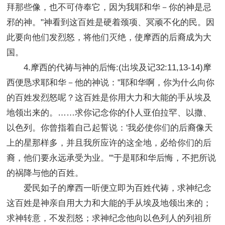
拜那些像，也不可侍奉它，因为我耶和华－你的神是忌
邪的神。"神看到这百姓是硬着颈项、冥顽不化的民。因
此要向他们发烈怒，将他们灭绝，使摩西的后裔成为大
国。
4.摩西的代祷与神的后悔:(出埃及记32:11,13-14)摩
西便恳求耶和华－他的神说："耶和华啊，你为什么向你
的百姓发烈怒呢？这百姓是你用大力和大能的手从埃及
地领出来的。……求你记念你的仆人亚伯拉罕、以撒、
以色列。你曾指着自己起誓说：'我必使你们的后裔像天
上的星那样多，并且我所应许的这全地，必给你们的后
裔，他们要永远承受为业。'"于是耶和华后悔，不把所说
的祸降与他的百姓。
爱民如子的摩西一听便立即为百姓代祷，求神纪念
这百姓是神亲自用大力和大能的手从埃及地领出来的；
求神转意，不发烈怒；求神纪念他向以色列人的列祖所