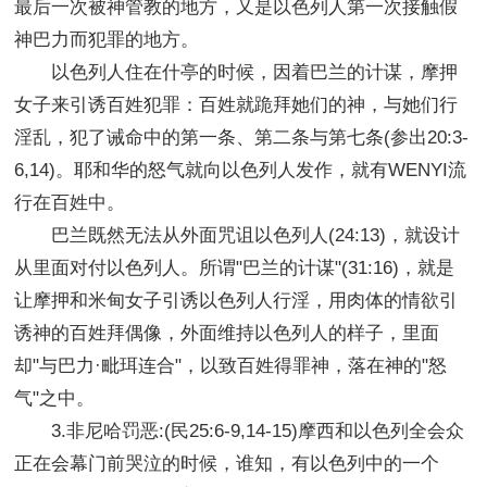
最后一次被神管教的地方，又是以色列人第一次接触假
神巴力而犯罪的地方。
以色列人住在什亭的时候，因着巴兰的计谋，摩押
女子来引诱百姓犯罪：百姓就跪拜她们的神，与她们行
淫乱，犯了诫命中的第一条、第二条与第七条(参出20:3-
6,14)。耶和华的怒气就向以色列人发作，就有WENYI流
行在百姓中。
巴兰既然无法从外面咒诅以色列人(24:13)，就设计
从里面对付以色列人。所谓"巴兰的计谋"(31:16)，就是
让摩押和米甸女子引诱以色列人行淫，用肉体的情欲引
诱神的百姓拜偶像，外面维持以色列人的样子，里面
却"与巴力·毗珥连合"，以致百姓得罪神，落在神的"怒
气"之中。
3.非尼哈罚恶:(民25:6-9,14-15)摩西和以色列全会众
正在会幕门前哭泣的时候，谁知，有以色列中的一个