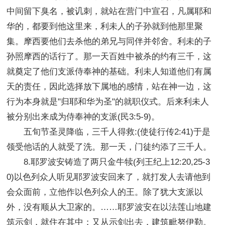
中间留下臭名，被讥刺，就站在营门中宣召，凡属耶和
华的，都要到他这里来，利未人的子孙就到他那里聚
集。摩西要他们去杀他的弟兄与同伴并邻舍。利未的子
孙照摩西的话行了。那一天百姓中被杀的约有三千，这
就奠定了他们支派侍奉神的基础。利未人知道他们有属
天的责任，因此选择放下属地的感情，站在神一边，这
行为本身就是"归耶和华为圣"的就职仪式。后来利未人
被分别出来成为侍奉神的支派(民3:5-9)。
五旬节圣灵降临，三千人得救:(使徒行传2:41)于是
领受他话的人就受了洗。那一天，门徒约添了三千人。
8.耶罗波安铸造了两只金牛犊(列王纪上12:20,25-3
0)以色列众人听见耶罗波安回来了，就打发人去请他到
会众面前，立他作以色列众人的王。除了犹大支派以
外，没有顺从大卫家的。……耶罗波安在以法莲山地建
筑示剑，就住在其中；又从示剑出去，建筑毗努伊勒。