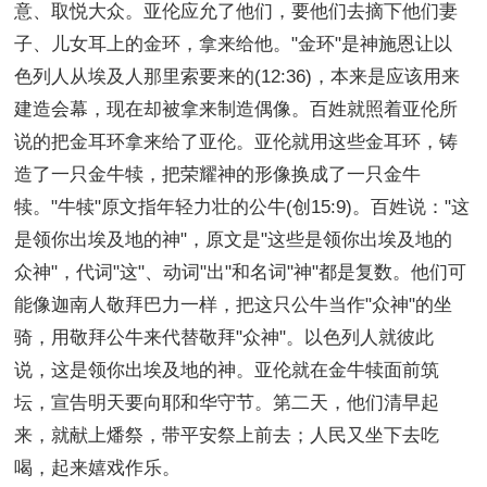
意、取悦大众。亚伦应允了他们，要他们去摘下他们妻
子、儿女耳上的金环，拿来给他。"金环"是神施恩让以
色列人从埃及人那里索要来的(12:36)，本来是应该用来
建造会幕，现在却被拿来制造偶像。百姓就照着亚伦所
说的把金耳环拿来给了亚伦。亚伦就用这些金耳环，铸
造了一只金牛犊，把荣耀神的形像换成了一只金牛
犊。"牛犊"原文指年轻力壮的公牛(创15:9)。百姓说："这
是领你出埃及地的神"，原文是"这些是领你出埃及地的
众神"，代词"这"、动词"出"和名词"神"都是复数。他们可
能像迦南人敬拜巴力一样，把这只公牛当作"众神"的坐
骑，用敬拜公牛来代替敬拜"众神"。以色列人就彼此
说，这是领你出埃及地的神。亚伦就在金牛犊面前筑
坛，宣告明天要向耶和华守节。第二天，他们清早起
来，就献上燔祭，带平安祭上前去；人民又坐下去吃
喝，起来嬉戏作乐。