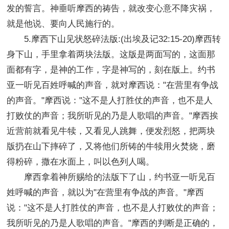
发的誓言。神垂听摩西的祷告，就改变心意不降灾祸，
就是他说、要向人民施行的。
5.摩西下山见状怒碎法版:(出埃及记32:15-20)摩西转
身下山，手里拿着两块法版。这版是两面写的，这面那
面都有字，是神的工作，字是神写的，刻在版上。约书
亚一听见百姓呼喊的声音，就对摩西说："在营里有争战
的声音。"摩西说："这不是人打胜仗的声音，也不是人
打败仗的声音；我所听见的乃是人歌唱的声音。"摩西挨
近营前就看见牛犊，又看见人跳舞，便发烈怒，把两块
版扔在山下摔碎了，又将他们所铸的牛犊用火焚烧，磨
得粉碎，撒在水面上，叫以色列人喝。
摩西拿着神所赐给的法版下了山，约书亚一听见百
姓呼喊的声音，就以为"在营里有争战的声音。"摩西
说："这不是人打胜仗的声音，也不是人打败仗的声音；
我所听见的乃是人歌唱的声音。"摩西的判断是正确的，