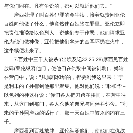
与你们同在。凡有争讼的，都可以就近他们去。"
摩西处理了叫百姓犯罪的金牛犊，接着就责问亚伦
百姓向他做了什么，他竟然使百姓陷在罪里。亚伦立即
把责任推诿给以色列人，说他们专于作恶，他们请求亚
伦为他们做神像，亚伦把他们拿来的金耳环扔在火中，
这牛犊便出来了。
7.百姓中三千人被杀:(出埃及记32:25-28)摩西见百姓
放肆(亚伦纵容他们，使他们在仇敌中间被讥刺)，就站
在营门中，说："凡属耶和华的，都要到我这里来！"于
是利未的子孙都到他那里聚集。他对他们说："耶和华－
以色列的神这样说：'你们各人把刀跨在腰间，在营中往
来，从这门到那门，各人杀他的弟兄与同伴并邻舍。'"利
未的子孙照摩西的话行了。那一天百姓中被杀的约有三
千。
摩西看到百姓放肆，亚伦纵容他们，使他们在仇敌