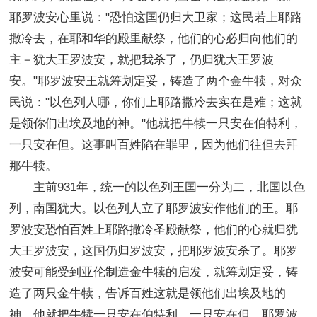
耶罗波安心里说："恐怕这国仍归大卫家；这民若上耶路
撒冷去，在耶和华的殿里献祭，他们的心必归向他们的
主－犹大王罗波安，就把我杀了，仍归犹大王罗波
安。"耶罗波安王就筹划定妥，铸造了两个金牛犊，对众
民说："以色列人哪，你们上耶路撒冷去实在是难；这就
是领你们出埃及地的神。"他就把牛犊一只安在伯特利，
一只安在但。这事叫百姓陷在罪里，因为他们往但去拜
那牛犊。
主前931年，统一的以色列王国一分为二，北国以色
列，南国犹大。以色列人立了耶罗波安作他们的王。耶
罗波安恐怕百姓上耶路撒冷圣殿献祭，他们的心就归犹
大王罗波安，这国仍归罗波安，把耶罗波安杀了。耶罗
波安可能受到亚伦制造金牛犊的启发，就筹划定妥，铸
造了两只金牛犊，告诉百姓这就是领他们出埃及地的
神。他就把牛犊一只安在伯特利，一只安在但。耶罗波