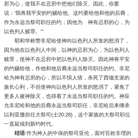
邪为心，使我不在忌邪中把他们除灭。因此，你要
说：'我将我平安的约赐给他。这约要给他和他的后裔，
作为永远当祭司职任的约；因他为 神有忌邪的心，为
以色列人赎罪。'"
耶和华称赞非尼哈使神向以色列人所发的怒消了，
因为他在以色列人中间，以神的忌邪为心，为以色列人
赎罪，使神不在忌邪中把以色列人除灭。因此神将平安
的约赐给他，作他和他后裔永远当祭司职任的约。非尼
哈为神有忌邪的心，所以不惧人情，杀死了西缅支派的
族长心利，不但使神向以色列人所发的怒消了，避免了
更多人被神除灭，也得着了永远当祭司职任的约。神应
允非尼哈和他的后裔永远当祭司职任，非尼哈后来继承
以利亚撒担任大祭司(士20:28)，这个家族的大祭司职位
一直延续到新约时代。
结语
:作为神人的中保的祭司亚伦，面对百姓非理的