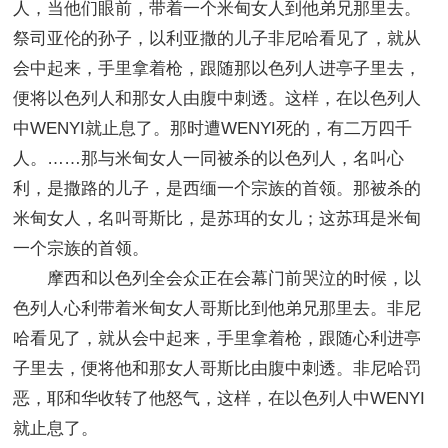
人，当他们眼前，带着一个米甸女人到他弟兄那里去。
祭司亚伦的孙子，以利亚撒的儿子非尼哈看见了，就从
会中起来，手里拿着枪，跟随那以色列人进亭子里去，
便将以色列人和那女人由腹中刺透。这样，在以色列人
中WENYI就止息了。那时遭WENYI死的，有二万四千
人。……那与米甸女人一同被杀的以色列人，名叫心
利，是撒路的儿子，是西缅一个宗族的首领。那被杀的
米甸女人，名叫哥斯比，是苏珥的女儿；这苏珥是米甸
一个宗族的首领。
摩西和以色列全会众正在会幕门前哭泣的时候，以
色列人心利带着米甸女人哥斯比到他弟兄那里去。非尼
哈看见了，就从会中起来，手里拿着枪，跟随心利进亭
子里去，便将他和那女人哥斯比由腹中刺透。非尼哈罚
恶，耶和华收转了他怒气，这样，在以色列人中WENYI
就止息了。