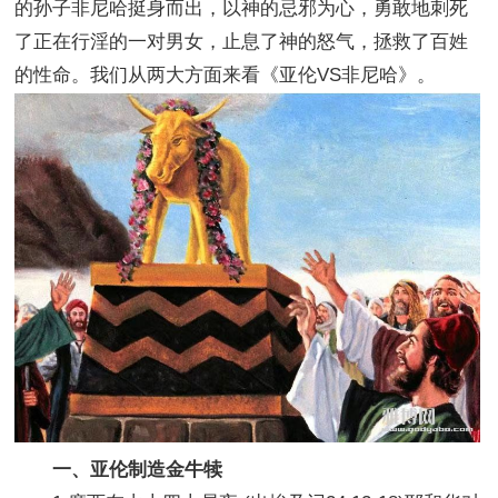
的孙子非尼哈挺身而出，以神的忌邪为心，勇敢地刺死
了正在行淫的一对男女，止息了神的怒气，拯救了百姓
的性命。我们从两大方面来看《亚伦VS非尼哈》。
一、亚伦制造金牛犊