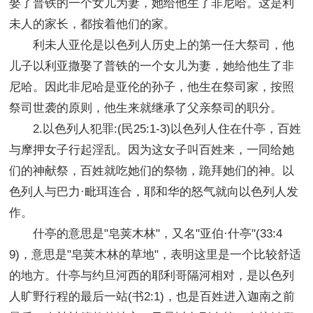
娶了普铁的一个女儿为妻，她给他生了非尼哈。这是利
未人的家长，都按着他们的家。
利未人亚伦是以色列人历史上的第一任大祭司，他
儿子以利亚撒娶了普铁的一个女儿为妻，她给他生了非
尼哈。因此非尼哈是亚伦的孙子，他生在祭司家，按照
祭司世袭的原则，他生来就继承了父亲祭司的职分。
2.以色列人犯罪:(民25:1-3)以色列人住在什亭，百姓
与摩押女子行起淫乱。因为这女子叫百姓来，一同给她
们的神献祭，百姓就吃她们的祭物，跪拜她们的神。以
色列人与巴力·毗珥连合，耶和华的怒气就向以色列人发
作。
什亭的意思是"皂荚木林"，又名"亚伯·什亭"(33:4
9)，意思是"皂荚木林的草地"，表明这里是一个比较舒适
的地方。什亭与约旦河西的耶利哥隔河相对，是以色列
人旷野行程的最后一站(书2:1)，也是百姓进入迦南之前