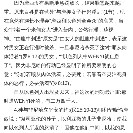
因为摩西没有果断地惩罚族长，结果罪恶越来越严
重。原来百姓是在营外"与摩押女子行起淫乱"(1节)，现
在竟然有族长不理会"摩西和以色列全会众"的哀哭，当
众"带着一个米甸女人"进入营内，公然行淫，藐视
神。"由腹中刺透"原文是"由女人的肚腹中刺透"，表示这
对男女正在行淫时被杀。一旦非尼哈杀死了这对"顺从肉
体活着"(罗8:12)的男女，""以色列人中WENYI就止息
了"。因为非尼哈的行动已经显明了神所要表明的心
意："你们若顺从肉体活着，必要死；若靠着圣灵治死身
体的恶行，必要活着"(罗8:13)。
自从以色列人出埃及以来，神这次的刑罚最严重:那
时遭WENYI死的，有二万四千人。
4.神与非尼哈立平安的约:(民25:10-13)耶和华晓谕摩
西说："祭司亚伦的孙子，以利亚撒的儿子非尼哈，使我
向以色列人所发的怒消了；因他在他们中间，以我的忌