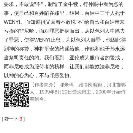
要求，不敢说"不"，制造了金牛犊，行神眼中看为恶的
事，使自己和百姓陷在罪里，结果，百姓中三千人死于
WENYI。而知道祖父因着不敢说"不"给自己和百姓带来
亏损的非尼哈，面对罪恶挺身而出，从以色列人中除去
了罪恶，使得WENYI止息，为以色列人赎罪，他因此得
到神的称赞，神将平安的约赐给他，作他和他子孙永远
当祭司责任的约。我们看到，亚伦成为服侍者的警戒，
而非尼哈成为服侍者的榜样，让我们都能效法非尼哈，
以神的心为心，不与罪恶妥协。
【作者简介】
耶米玛，雅博网编辑，河北邯郸
人，1999年8月20日受洗归主，2000年开始侍
奉到今。
[
赞一下
:
3
]