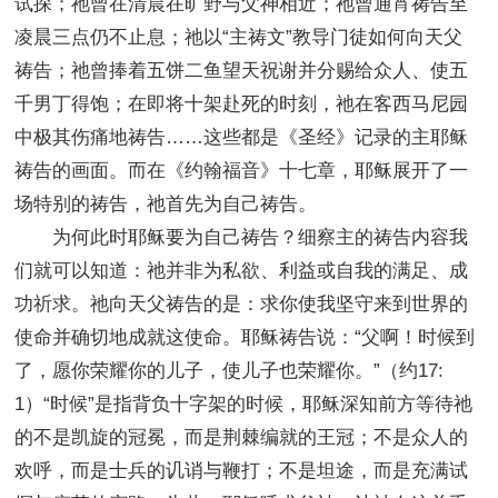
试探；祂曾在清晨在旷野与父神相近；祂曾通宵祷告至
凌晨三点仍不止息；祂以“主祷文”教导门徒如何向天父
祷告；祂曾捧着五饼二鱼望天祝谢并分赐给众人、使五
千男丁得饱；在即将十架赴死的时刻，祂在客西马尼园
中极其伤痛地祷告……这些都是《圣经》记录的主耶稣
祷告的画面。而在《约翰福音》十七章，耶稣展开了一
场特别的祷告，祂首先为自己祷告。
为何此时耶稣要为自己祷告？细察主的祷告内容我
们就可以知道：祂并非为私欲、利益或自我的满足、成
功祈求。祂向天父祷告的是：求你使我坚守来到世界的
使命并确切地成就这使命。耶稣祷告说：“父啊！时候到
了，愿你荣耀你的儿子，使儿子也荣耀你。”（约17:
1）“时候”是指背负十字架的时候，耶稣深知前方等待祂
的不是凯旋的冠冕，而是荆棘编就的王冠；不是众人的
欢呼，而是士兵的讥诮与鞭打；不是坦途，而是充满试