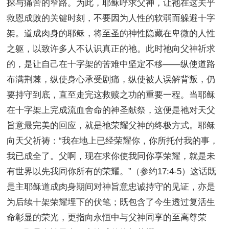
探与痛苦的窄路。为此，耶稣呼求父神，让祂在这关乎
救恩成败的关键时刻，不要因为人性的软弱而躲避十字
架。道成肉身的耶稣，将至圣的神性隐藏在卑微的人性
之躯，以致许多人不认识真正的祂。此时祂向父神祈求
的，是让自己在十字架的苦难中坚定不移——纵使道路
布满荆棘，纵使身心承受剧痛，纵使被人误解背叛，仍
要持守到底，直至走完这救赎之功的重要一程。当耶稣
在十字架上完成流血舍命的神圣献祭，这便是祂对天父
旨意最完美的回应，就是祂荣耀父神的终极方式。耶稣
向天父祈祷：“我在地上已经荣耀你，你所托付我的事，
我已成全了。父啊，现在求你使我同你享荣耀，就是未
有世界以先我同你所有的荣耀。”（参约17:4-5）这话既
是主耶稣道成肉身期间对神旨意忠诚持守的见证，亦是
为后续十架荣耀埋下的伏笔；既包含了今生透过复活生
命彰显的荣光，更指向永恒中与父神同享的至高尊荣