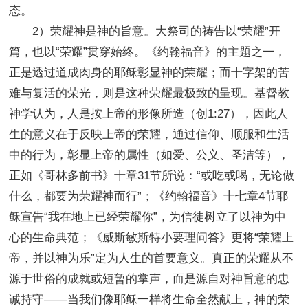
态。
2）荣耀神是神的旨意。大祭司的祷告以“荣耀”开
篇，也以“荣耀”贯穿始终。《约翰福音》的主题之一，
正是透过道成肉身的耶稣彰显神的荣耀；而十字架的苦
难与复活的荣光，则是这种荣耀最极致的呈现。基督教
神学认为，人是按上帝的形像所造（创1:27），因此人
生的意义在于反映上帝的荣耀，通过信仰、顺服和生活
中的行为，彰显上帝的属性（如爱、公义、圣洁等），
正如《哥林多前书》十章31节所说：“或吃或喝，无论做
什么，都要为荣耀神而行”；《约翰福音》十七章4节耶
稣宣告“我在地上已经荣耀你”，为信徒树立了以神为中
心的生命典范；《威斯敏斯特小要理问答》更将“荣耀上
帝，并以神为乐”定为人生的首要意义。真正的荣耀从不
源于世俗的成就或短暂的掌声，而是源自对神旨意的忠
诚持守——当我们像耶稣一样将生命全然献上，神的荣