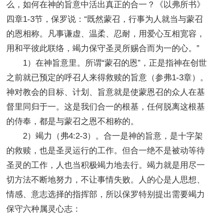
么，如何在神的旨意中活出真正的合一？《以弗所书》
四章1-3节，保罗说：“既然蒙召，行事为人就当与蒙召
的恩相称。凡事谦虚、温柔、忍耐，用爱心互相宽容，
用和平彼此联络，竭力保守圣灵所赐合而为一的心。”
1）在神旨意里。所谓“蒙召的恩”，正是指神在创世
之前就已预定的呼召人来得救赎的旨意（参弗1-3章）。
神对教会的目标、计划、旨意就是使蒙恩召的众人在基
督里同归于一。这是我们合一的根基，任何脱离这根基
的侍奉，都是与蒙召之恩不相称的。
2）竭力（弗4:2-3）。合一是神的旨意，是十字架
的救赎，也是圣灵运行的工作。但合一绝不是被动等待
圣灵的工作，人也当积极竭力地去行。竭力就是用尽一
切方法不断地努力，不让事情失败。人的心是人思想、
情感、意志选择的指挥部，所以保罗特别提出需要竭力
保守六种属灵心志：