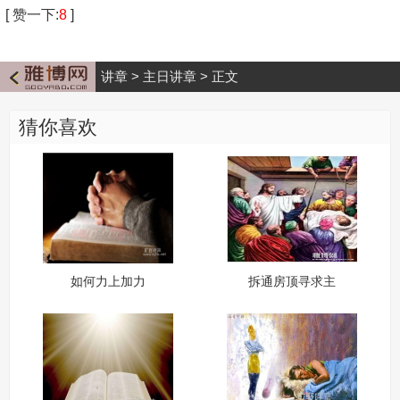
[
赞一下
:
8
]
讲章
>
主日讲章
>
正文
猜你喜欢
如何力上加力
拆通房顶寻求主