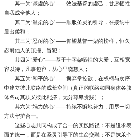
其一为“谦虚的心”——效法基督的虚己，甘愿牺牲
自我成全他人；
其二为“温柔的心”——顺服圣灵的引导，在接纳中
显出柔和；
其三为“忍耐的心”——仰望基督十架的榜样，恒久
忍耐他人的顶撞、冒犯；
其四为“爱心”——基于十字架牺牲的大爱，互相宽
容以待，凡事包容，从心里饶恕人；
其五为“和平的心”——摒弃掌控欲，在权柄与次序
中建立彼此联络的成长空间（真正的联络如同身体各肢
体各司其职又彼此配搭，无分尊卑贵贱）；
其六为“竭力的心”——持续不懈地努力，用尽一切
方法守护合一。
这些心志共同构成了合一的实践路径：不是追求表
面的统一，而是在圣灵引导下的生命交融；不是抹杀个