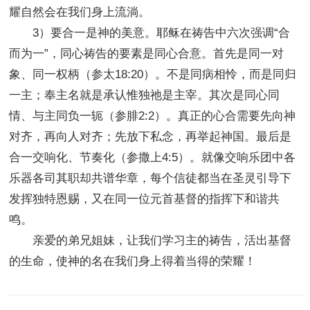
耀自然会在我们身上流淌。
3）要合一是神的美意。耶稣在祷告中六次强调“合
而为一”，同心祷告的要素是同心合意。首先是同一对
象、同一权柄（参太18:20）。不是同病相怜，而是同归
一主；奉主名就是承认惟独祂是主宰。其次是同心同
情、与主同负一轭（参腓2:2）。真正的心合需要先向神
对齐，再向人对齐；先放下私念，再举起神国。最后是
合一交响化、节奏化（参撒上4:5）。就像交响乐团中各
乐器各司其职却共谱华章，每个信徒都当在圣灵引导下
发挥独特恩赐，又在同一位元首基督的指挥下和谐共
鸣。
亲爱的弟兄姐妹，让我们学习主的祷告，活出基督
的生命，使神的名在我们身上得着当得的荣耀！