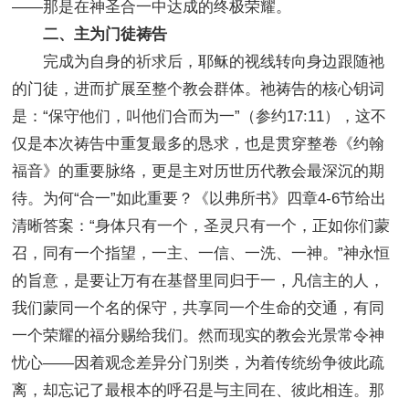
——那是在神圣合一中达成的终极荣耀。
二、主为门徒祷告
完成为自身的祈求后，耶稣的视线转向身边跟随祂
的门徒，进而扩展至整个教会群体。祂祷告的核心钥词
是：“保守他们，叫他们合而为一”（参约17:11），这不
仅是本次祷告中重复最多的恳求，也是贯穿整卷《约翰
福音》的重要脉络，更是主对历世历代教会最深沉的期
待。为何“合一”如此重要？《以弗所书》四章4-6节给出
清晰答案：“身体只有一个，圣灵只有一个，正如你们蒙
召，同有一个指望，一主、一信、一洗、一神。”神永恒
的旨意，是要让万有在基督里同归于一，凡信主的人，
我们蒙同一个名的保守，共享同一个生命的交通，有同
一个荣耀的福分赐给我们。然而现实的教会光景常令神
忧心——因着观念差异分门别类，为着传统纷争彼此疏
离，却忘记了最根本的呼召是与主同在、彼此相连。那