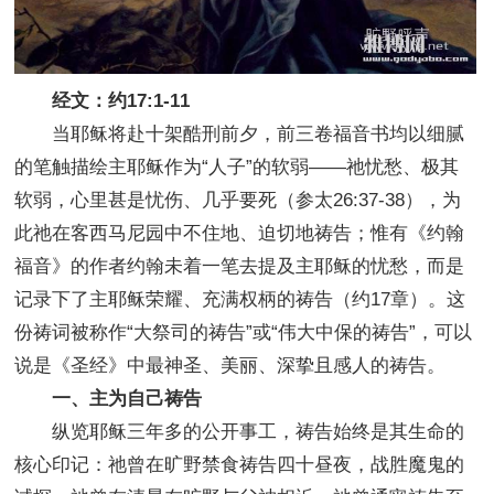
经文：约17:1-11
当耶稣将赴十架酷刑前夕，前三卷福音书均以细腻
的笔触描绘主耶稣作为“人子”的软弱——祂忧愁、极其
软弱，心里甚是忧伤、几乎要死（参太26:37-38），为
此祂在客西马尼园中不住地、迫切地祷告；惟有《约翰
福音》的作者约翰未着一笔去提及主耶稣的忧愁，而是
记录下了主耶稣荣耀、充满权柄的祷告（约17章）。这
份祷词被称作“大祭司的祷告”或“伟大中保的祷告”，可以
说是《圣经》中最神圣、美丽、深挚且感人的祷告。
一、主为自己祷告
纵览耶稣三年多的公开事工，祷告始终是其生命的
核心印记：祂曾在旷野禁食祷告四十昼夜，战胜魔鬼的