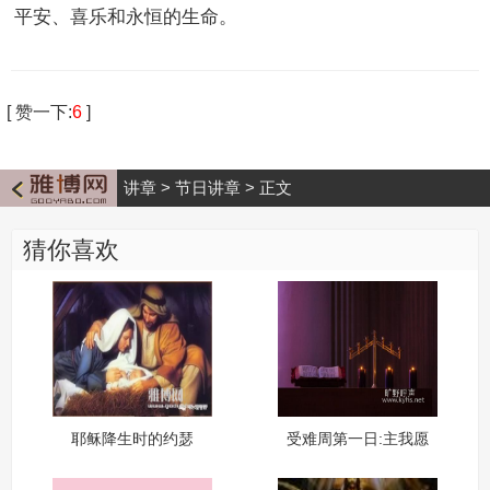
平安、喜乐和永恒的生命。
[
赞一下
:
6
]
讲章
>
节日讲章
>
正文
猜你喜欢
耶稣降生时的约瑟
受难周第一日:主我愿
赞美你