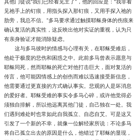
其他门徒说“我们已经看见主了”，他的回应是：“我非看
见祂手上的钉痕，用指头探入那钉痕，又用手探入祂的
肋旁，我总不信。”多马要求通过触摸耶稣身体的伤痕来
确认复活的真实性，这反映出他对实证的重视，认为只
有亲身验证才能消除疑虑。
这与多马彼时的情感与心理有关，在耶稣受难后，
他处于极度的悲伤和困惑之中。此前多马曾表示愿意与
耶稣同死，然而耶稣的死亡对他打击巨大，面对复活的
传言，他可能因情感上的创伤而难以迅速接受新信息，
他需要通过更直接的方式确认事实。悲观的人是坏消息
的爱好者。耶稣受难的事实令多马心碎，或许他觉得必
须独自排解，所以他远离其他门徒，自己独在一处。我
们遇到难处时也常如此自我孤立、自恋自艾。可是这又
引发了一个新的不幸，就像一位解经家所说：不论多马
将自己孤立出去的原因是什么，他错过了耶稣的显现，