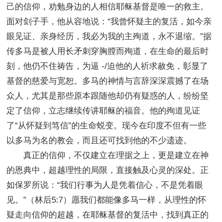
己的信仰，劝勉身边的人相信耶稣基督是唯一的救主。
面对刽子手，他从容地说：“我曾怀疑主的复活，如今亲
眼见证、亲身经历，我必为我的主殉道，永不退缩。”据
传多马是被人用长矛刺穿胸膛而殉道，在生命的最后时
刻，他仍不住祷告，为逼 -/迫他的人祈求赦免，彰显了
基督的慈爱与宽恕。多马的神情与言辞深深震撼了在场
众人，尤其是那些原本跟随他却仍有疑惑的人，纷纷坚
定了信仰，立志继续传讲耶稣的福音。他的殉道见证
了“从怀疑到笃信”的生命蜕变。现今在印度不但有一些
以多马为名的教会，而且还可找到他的不少遗迹。
真正的信仰，不仅建立在理据之上，更是建立在神
的恩典中，超越理性的局限，直接触及心灵的深处。正
如保罗所说：“我们行事为人是凭着信心，不是凭着眼
见。”（林后5:7）愿我们都能像多马一样，从理性的怀
疑走向信仰的超越，在耶稣基督的复活中，找到真正的