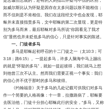
是忠诚但悲观的；还有的人则指出怀疑与不信的区别，
如威尔斯比认为怀疑是因存在太多问题以致不能相信；
而不信则是不肯相信。我们在这段经文中也会发现，耶
稣并未直接指责多马，文中耶稣的第二次显现，更是特
别为多马而来，最后耶稣对多马所说“你因看见了我才
信”显然也并未贬低多马的信心，只是针对事实的陈述。
一、门徒者多马
多马是耶稣起初呼召的十二门徒之一（太10:3；可
3:18；路6:15）。一提起多马，许多人脑海中马上蹦出
的就是“怀疑的多马”，就如一提起彼得，我们就马上想
到他曾三次不认主。然而我们需要正视一个事实：我们
的信心并不优于那时的多马和彼得。
《约翰福音》关于多马的几处记载可供我们对多马
作一个简要的人格画像：十一章，拉撒路病了，耶稣要
去医治他，门徒十分担心耶稣此行的安全，“多马，又称