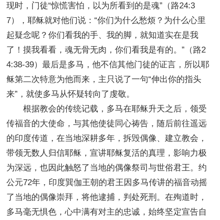
现时，门徒“惊慌害怕，以为所看到的是魂”（路24:3
7），耶稣就对他们说：“你们为什么愁烦？为什么心里
起疑念呢？你们看我的手、我的脚，就知道实在是我
了！摸我看看，魂无骨无肉，你们看我是有的。”（路2
4:38-39）最后是多马，他不信其他门徒的证言，所以耶
稣第二次特意为他而来，主只说了一句“伸出你的指头
来”，就使多马从怀疑转向了虔敬。
根据教会的传统记载，多马在耶稣升天之后，领受
传福音的大使命，与其他使徒同心祷告，随后前往遥远
的印度传道，在当地深耕多年，拆毁偶像、建立教会，
带领无数人归信耶稣，宣讲耶稣复活的真理，影响力极
为深远，也因此触怒了当地的偶像祭司与世俗君王。约
公元72年，印度巽伽王朝的君王因多马传讲的福音动摇
了当地的偶像崇拜，将他逮捕，判处死刑。在殉道时，
多马毫无惧色，心中满有对主的忠诚，始终坚定宣告自