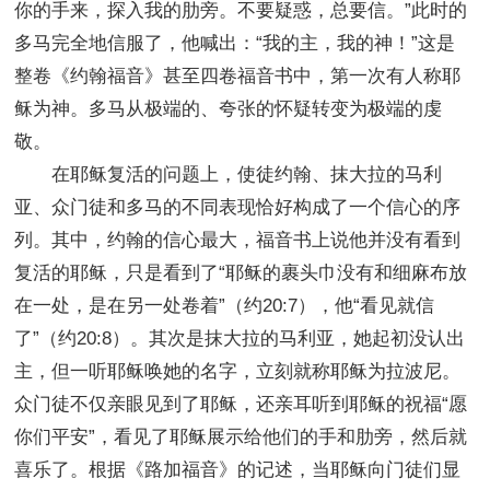
你的手来，探入我的肋旁。不要疑惑，总要信。”此时的
多马完全地信服了，他喊出：“我的主，我的神！”这是
整卷《约翰福音》甚至四卷福音书中，第一次有人称耶
稣为神。多马从极端的、夸张的怀疑转变为极端的虔
敬。
在耶稣复活的问题上，使徒约翰、抹大拉的马利
亚、众门徒和多马的不同表现恰好构成了一个信心的序
列。其中，约翰的信心最大，福音书上说他并没有看到
复活的耶稣，只是看到了“耶稣的裹头巾没有和细麻布放
在一处，是在另一处卷着”（约20:7），他“看见就信
了”（约20:8）。其次是抹大拉的马利亚，她起初没认出
主，但一听耶稣唤她的名字，立刻就称耶稣为拉波尼。
众门徒不仅亲眼见到了耶稣，还亲耳听到耶稣的祝福“愿
你们平安”，看见了耶稣展示给他们的手和肋旁，然后就
喜乐了。根据《路加福音》的记述，当耶稣向门徒们显