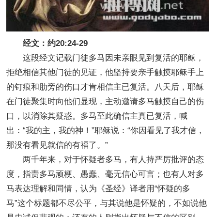
经文：约20:24-29
这段经文记载门徒多马因未亲眼见到复活的耶稣，
拒绝相信其他门徒的见证，他坚持要亲手触摸耶稣手上
的钉痕和肋旁的伤口才肯相信主已复活。八天后，耶稣
在门徒聚集时向他们显现，主动邀请多马触摸自己的伤
口，以消除其疑惑。多马至此确信主真已复活，喊
出：“我的主，我的神！”耶稣说：“你因看见了我才信，
那没有看见就信的有福了。”
两千年来，对于怀疑者多马，有人持严厉批评的态
度，指责多马顽梗、愚蠢、毫无信心可言；也有人对多
马表达理解和同情，认为《圣经》译者用“怀疑的多
马”这个标题都不尽公平，与其说他是怀疑的，不如说他