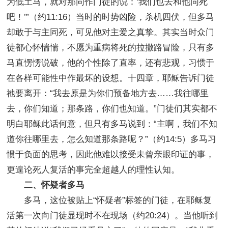
为低土马，就对那同作门徒的说：‘我们也去和他同死
吧！’”（约11:16）当时的时势凶险，杀机四伏，但多马
却敢于与主同死，可见他对主爱之真挚。其实当时众门
徒都心怀惴惴，不愿为重病将死的拉撒路冒险，只有多
马直愣愣说破，他的个性除了直率，还有悲观，习惯于
在各样可能性中作最坏的设想。十四章，耶稣告诉门徒
祂要离开：“我去原是为你们预备地方去……我往哪里
去，你们知道；那条路，你们也知道。”门徒们其实都不
明白耶稣此话何意，但只有多马说到：“主啊，我们不知
道你往哪里去，怎么知道那条路呢？”（约14:5）多马习
惯于负面的思考，因此他难以接受未曾亲眼印证的事，
更遑论死人复活的事完全超越人的理性认知。
二、怀疑者多马
多马，这位被贴上“怀疑者”标签的门徒，在耶稣复
活第一次向门徒显现时不在现场（约20:24）。当他听到