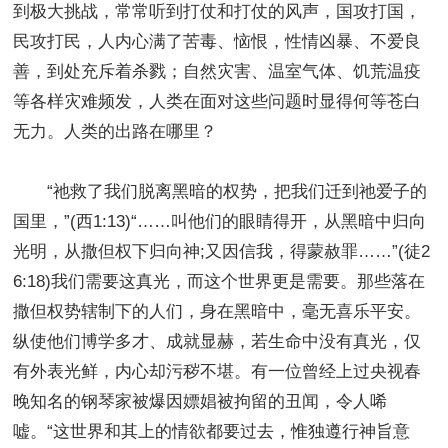
到极大挑战，常常听到打仗和打仗的风声，国攻打国，
民攻打民，人内心满了苦毒、恼恨，性情凶暴、不爱良
善，到处充斥着杀戮；自然灾害、温室气体、饥荒温疫
等各样灾难频发，人类在面对这些问题时显得何等苍白
无力。人类的出路在哪里？
“祂救了我们脱离黑暗的权势，把我们迁到祂爱子的
国里，”(西1:13)“……叫他们的眼睛得开，从黑暗中归向
光明，从撒但权下归向神;又因信我，得蒙赦罪……”(徒2
6:18)我们需要这真光，而这个世界更是需要。那些落在
撒但权势辖制下的人们，身在黑暗中，毫无喜乐平安。
纵使他们博学多才、成就显赫，若生命中没有真光，仅
有外表光鲜，内心却污秽不堪。有一位曾经上过央视春
晚知名的钢琴家被爆因嫖娼被拘留的丑闻，令人唏
嘘。“这世界和其上的情欲都要过去，惟独遵行神旨意