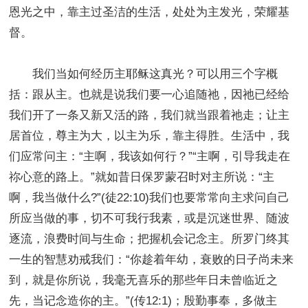
恩光之中，靠主过圣洁的生活，处处为主发光，荣耀基
督。
我们当如何经历主耶稣这真光？可以用三个字概
括：跟从主。也就是说我们要一心追随祂，因祂已经给
我们开了一条又新又活的路，我们就当跟着祂走；让主
居首位，尊主为大，以主为乐，靠主得胜。生活中，我
们应常问主：“主啊，我该如何行？”“主啊，引导我走在
祢心意的路上。”就如昔日保罗蒙召时对主所说：“主
啊，我当做什么?”(徒22:10)我们也要常常向主求问自己
所应当做的事，切不可我行我素，或是沉迷世界、随波
逐流，浪费时间与生命；把握机会记念主。所罗门终其
一生的智慧劝戒我们：“你趁着年幼，衰败的日子尚未来
到，就是你所说，我毫无喜乐的那些年日未曾临近之
先，当记念造你的主。”(传12:1)；殷勤事奉，多做主