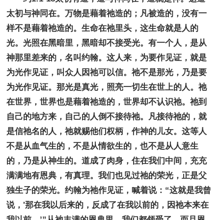
太初与神同在。万物是藉着祂造的；凡被造的，没有一
样不是藉着祂造的。生命在祂里头，这生命就是人的
光。光照在黑暗里，黑暗却不接受光。有一个人，是从
神那里差来的，名叫约翰。这人来，为要作见证，就是
为光作见证，叫众人因祂可以信。祂不是那光，乃是要
为光作见证。那光是真光，照亮一切生在世上的人。祂
在世界，世界也是藉着祂造的，世界却不认识祂。祂到
自己的地方来，自己的人倒不接待祂。凡接待祂的，就
是信祂名的人，祂就赐他们权柄，作神的儿女。这等人
不是从血气生的，不是从情欲生的，也不是从人意生
的，乃是从神生的。道成了肉身，住在我们中间，充充
满满地有恩典，有真理。我们也见过祂的荣光，正是父
独生子的荣光。约翰为祂作见证，喊着说：“这就是我曾
说，'那在我以后来的，反成了在我以前的，因祂本来在
我以前。’”从祂丰满的恩典里，我们都领受了，而且恩