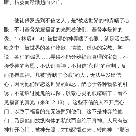
暗、枯萎而渐渐趋向灭亡。
使徒保罗提到不信之人，是“被这世界的神弄瞎了心
眼，不叫基督荣耀福音的光照着他们。基督本是神的
像。”（林后4：4）被世界的神弄瞎了心眼，就是活在黑
暗之中，被世界的各种物欲、情欲、虚伪的宗教、学
说、各种的偏见……弄得不能分辨福音真理的宝贵，不
接受神的救恩，不认识真神，不相信“永世”的审判，反
而抵挡真神。凡被“弄瞎了心眼”的人，无法生发出信
心，因为他们留恋这世界的罪恶，醉心于各种物欲的引
诱，不能胜过魔鬼的试探，以致心灵的眼睛瞎了，看不
见福音的真光（来3:12-13）。这些不信的人不开启心
门，以致于福音的光无法照到他们。这不是神弃绝他
们，乃是他们放纵肉体的私欲而自绝于真神。人只有被
神打开心门，被神光照，才能醒悟过来，转向神。“那吩