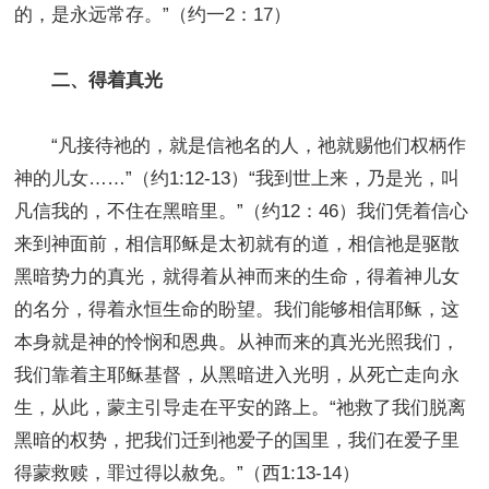
的，是永远常存。”（约一2：17）
二、得着真光
“凡接待祂的，就是信祂名的人，祂就赐他们权柄作
神的儿女……”（约1:12-13）“我到世上来，乃是光，叫
凡信我的，不住在黑暗里。”（约12：46）我们凭着信心
来到神面前，相信耶稣是太初就有的道，相信祂是驱散
黑暗势力的真光，就得着从神而来的生命，得着神儿女
的名分，得着永恒生命的盼望。我们能够相信耶稣，这
本身就是神的怜悯和恩典。从神而来的真光光照我们，
我们靠着主耶稣基督，从黑暗进入光明，从死亡走向永
生，从此，蒙主引导走在平安的路上。“祂救了我们脱离
黑暗的权势，把我们迁到祂爱子的国里，我们在爱子里
得蒙救赎，罪过得以赦免。”（西1:13-14）