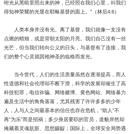
咐光从黑暗里照出来的神，已经照在我们心里，叫我们
得知神荣耀的光显在耶稣基督的面上。”（林后4:6）
人类本身并没有光。离了基督，我们就像一支没有
点燃的蜡烛，或是背朝太阳的月亮。我们自己没有一丝
光芒，但当我们转向公义的日头，与基督有了连接，我
们的整个心灵就因祂神圣的临格而发光。
当今世代，人们的生活质量虽然在逐渐提高，而人
性道德和社会伦理却不断下滑，科学的发展却催生了高
科技犯罪，电信诈骗、网络赌博、黄色网站、网络暴力
遍及生活中的角角落落，尤其残害了许许多多的少年
人，人与人之间最基本的信任也存在危机，“助人”不
再“为乐”而是招祸；多少身居要职的官员，道貌岸然却
掩藏着灵魂肮脏、思想龌龊；国际上，全球安全局势遇