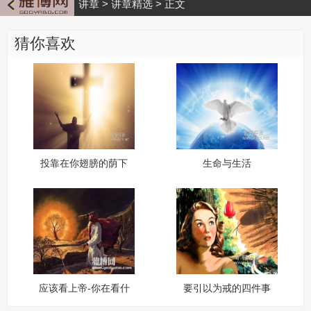
讲章
>
讲章精选
>
正文
猜你喜欢
投靠在你翅膀的荫下
生命与生活
应该看上帝-你在看什
要引以为戒的四件事
么（四）