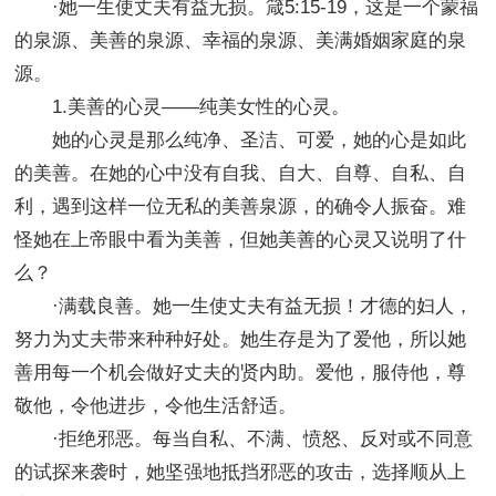
·她一生使丈夫有益无损。箴5:15-19，这是一个蒙福
的泉源、美善的泉源、幸福的泉源、美满婚姻家庭的泉
源。
1.美善的心灵——纯美女性的心灵。
她的心灵是那么纯净、圣洁、可爱，她的心是如此
的美善。在她的心中没有自我、自大、自尊、自私、自
利，遇到这样一位无私的美善泉源，的确令人振奋。难
怪她在上帝眼中看为美善，但她美善的心灵又说明了什
么？
·满载良善。她一生使丈夫有益无损！才德的妇人，
努力为丈夫带来种种好处。她生存是为了爱他，所以她
善用每一个机会做好丈夫的贤内助。爱他，服侍他，尊
敬他，令他进步，令他生活舒适。
·拒绝邪恶。每当自私、不满、愤怒、反对或不同意
的试探来袭时，她坚强地抵挡邪恶的攻击，选择顺从上