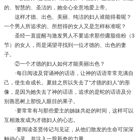
的、智慧的、圣洁的，她全心全意地爱上帝。
这样才德、出色、美丽、纯洁的妇人谁能得着呢？
一个男人所追求的、所想得的女人又是怎样标准呢？
圣经一直提醒与激发男人不要追求那些庸脂俗粉（3
节）的女人，而是渴望寻找到一位才德的、出色的妻
子。
②一个才德的妇人如何才能美丽出色？
·每日阅读及背诵神的话语，让神的话语常常充满自
己，使生命成长。夏娃之所以失去了“才德的妇人”的形
像，是因为她失去了神的话语，追求的是蛇的话语及分
别善恶树上那悦人眼目的果子。
·要常常有与那些爱主的姊妹共处的时间，这样可以
互相激发成为才德妇人的心志。
·要阅读圣贤传记与见证，从他们散发的生命可深深
触动心灵，并注入一股新奇的力量。