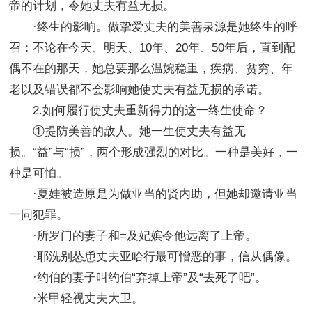
帝的计划，令她丈夫有益无损。
·终生的影响。做挚爱丈夫的美善泉源是她终生的呼
召：不论在今天、明天、10年、20年、50年后，直到配
偶不在的那天，她总要那么温婉稳重，疾病、贫穷、年
老以及错误都不会影响她使丈夫有益无损的承诺。
2.如何履行使丈夫重新得力的这一终生使命？
①提防美善的敌人。她一生使丈夫有益无
损。“益”与“损”，两个形成强烈的对比。一种是美好，一
种是可怕。
·夏娃被造原是为做亚当的贤内助，但她却邀请亚当
一同犯罪。
·所罗门的妻子和=及妃嫔令他远离了上帝。
·耶洗别怂恿丈夫亚哈行最可憎恶的事，信从偶像。
·约伯的妻子叫约伯“弃掉上帝”及“去死了吧”。
·米甲轻视丈夫大卫。