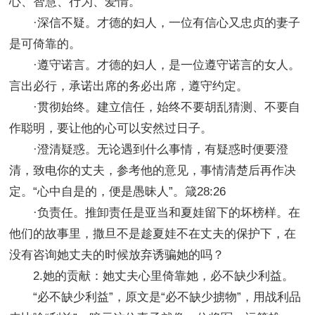
心、智慧、行为、爱情。
·深信不疑。才德的妇人，一位有信心又忠贞的妻子
是可倚靠的。
·遵守诺言。才德的妇人，是一位遵守诺言的女人。
言出必行，承诺出席的务必出席，遵守约定。
·贯彻始终。建立信任，始终不要胡乱猜测、不要自
作聪明，要让他的心可以安然过日子。
·澄清疑惑。无论遇到什么事情，有疑惑时便要澄
清，致电你的丈夫，参考他的意见，事情清楚后再作决
定。“心中自是的，便是愚昧人”。箴28:26
·负责任。推卸责任是亚当和夏娃留下的坏榜样。在
他们的故事里，撒旦不是趁夏娃不在丈夫的保护下，在
没有咨询她丈夫的时候放弃诱骗她的吗？
2.她的贡献：她丈夫心里倚靠她，必不缺少利益。
“必不缺少利益”，原文是“必不缺少掳物”，用战利品