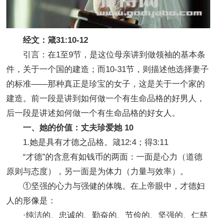
经文：箴31:10-12
引言：在1至9节，是这位母亲讲到做领袖的基本条
件，关于一个国的建造；而10-31节，则描述他选择妻子
的标准——那种真正是珍宝的女子，这是关于一个家的
建造。前一段是讲到如何做一个有生命品格的好男人，
后一段是讲述如何做一个有生命品格的好女人。
一、她的价值：丈夫珍爱她 10
1.她是具有才德之品格。箴12:4；得3:11
“才德”的含意有如钱币的两面：一面是心力（道德
原则与态度），另一面是为体力（力量与效率）。
①坚强的心力与强健的体魄。在上帝眼中，才德妇
人的形像是：
·纯洁的、忠诚的、勤奋的、节俭的、坚强的、仁慈