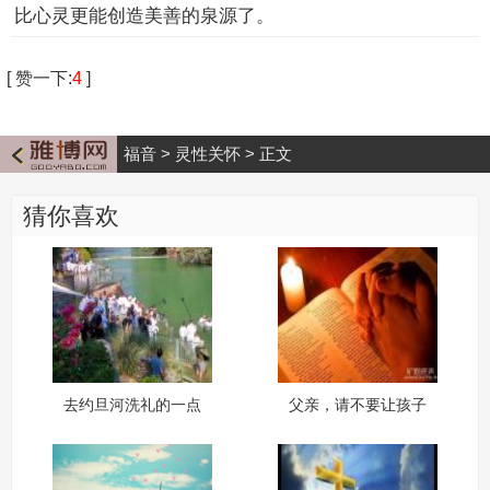
比心灵更能创造美善的泉源了。
[
赞一下
:
4
]
福音
>
灵性关怀
>
正文
猜你喜欢
去约旦河洗礼的一点
父亲，请不要让孩子
联想
通过你认识神的这扇
窗户模糊！