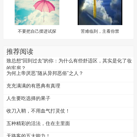
不要把自己摆进试探
苦难临到，主看你禁
里
得起
推荐阅读
致总想“回到过去”的你：为什么有些舒适区，其实是化了妆
的牢房？
为何上帝厌恶"随从异邦恶俗"之人？
充充满满的有恩典有真理
人生要吃选择的果子
收刀入鞘，不用血气打灵仗！
五种精彩的活法，住在主里面
天路客的五大能力！