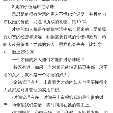
2.她的价值远胜过珍珠。
意思是值得有智慧的男人不惜代价迎娶，并且努力
寻找她的价值，乃是神所赐的礼物。箴19:14
才德的妇人都是在婚姻生活中成长起来的，爱情需
要明智的经营和浇灌，礼物需要智慧的珍惜和欣赏。愚
昧人就是得着了才德的妇人，照样也会失去，比如拿
八。撒上25:3,38
一个才德的妇人如何才能胜过珍珠呢？
·持家有道。如果一个对厨艺或治家搞卫生都一窍不
通的女人，就不是一个才德的妇人。
·金钱管理有方。上帝看为才德的妇人也需要懂得个
人及家庭财务管理的实用知识。
·时间管理有序。时间是上帝赐给我们最宝贵的财
产，祂希望我们爱惜，将时间用在祂的善工上。
·控制脾气。心中安静，清心守候，不轻易发怒，约