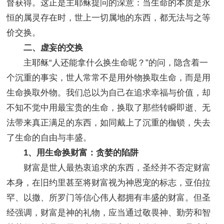
督获得。这正是主耶稣提问的深意：当生命的本质是永
恒的属灵存在时，世上一切属地的东西，都无法与之等
价交换。
二、虚妄的交换
主耶稣“人还能拿什么换生命呢？”的问，隐含着一
个沉重的事实，世人常常不是用外物换取生命，而是用
生命换取外物。我们总以为自己在追求幸福与价值，却
不知不觉中用最宝贵的生命，换取了那些转瞬即逝、无
法带来真正满足的东西，如同戴上了沉重的枷锁，失去
了生命的自由与丰盛。
1、用生命换财富：贪婪的陷阱
财富是世人最热衷追求的东西，圣经并不否定财富
本身，在旧约里甚至将财富视为神恩宠的标志，亚伯拉
罕、以撒、所罗门等信心伟人都拥有丰盛的财富。但圣
经强调，财富是神的礼物，应当通过敬畏神、勤劳和智