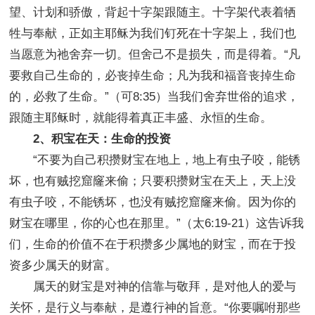
望、计划和骄傲，背起十字架跟随主。十字架代表着牺
牲与奉献，正如主耶稣为我们钉死在十字架上，我们也
当愿意为祂舍弃一切。但舍己不是损失，而是得着。“凡
要救自己生命的，必丧掉生命；凡为我和福音丧掉生命
的，必救了生命。”（可8:35）当我们舍弃世俗的追求，
跟随主耶稣时，就能得着真正丰盛、永恒的生命。
2、积宝在天：生命的投资
“不要为自己积攒财宝在地上，地上有虫子咬，能锈
坏，也有贼挖窟窿来偷；只要积攒财宝在天上，天上没
有虫子咬，不能锈坏，也没有贼挖窟窿来偷。因为你的
财宝在哪里，你的心也在那里。”（太6:19-21）这告诉我
们，生命的价值不在于积攒多少属地的财宝，而在于投
资多少属天的财富。
属天的财宝是对神的信靠与敬拜，是对他人的爱与
关怀，是行义与奉献，是遵行神的旨意。“你要嘱咐那些