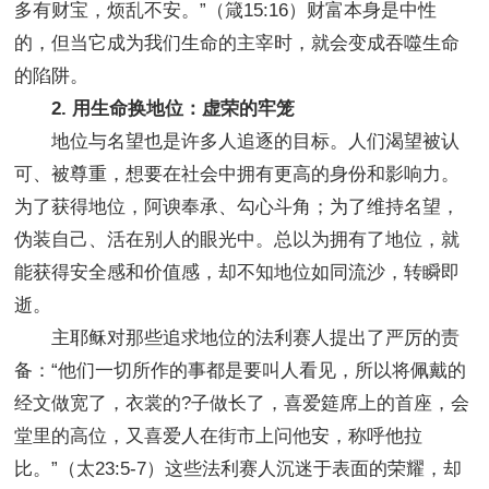
多有财宝，烦乱不安。”（箴15:16）财富本身是中性
的，但当它成为我们生命的主宰时，就会变成吞噬生命
的陷阱。
2. 用生命换地位：虚荣的牢笼
地位与名望也是许多人追逐的目标。人们渴望被认
可、被尊重，想要在社会中拥有更高的身份和影响力。
为了获得地位，阿谀奉承、勾心斗角；为了维持名望，
伪装自己、活在别人的眼光中。总以为拥有了地位，就
能获得安全感和价值感，却不知地位如同流沙，转瞬即
逝。
主耶稣对那些追求地位的法利赛人提出了严厉的责
备：“他们一切所作的事都是要叫人看见，所以将佩戴的
经文做宽了，衣裳的?子做长了，喜爱筵席上的首座，会
堂里的高位，又喜爱人在街市上问他安，称呼他拉
比。”（太23:5-7）这些法利赛人沉迷于表面的荣耀，却