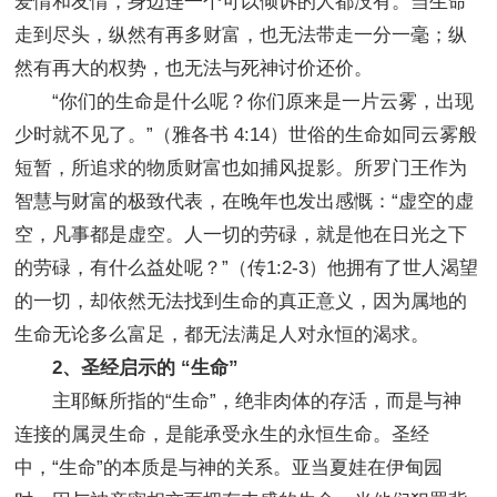
爱情和友情，身边连一个可以倾诉的人都没有。当生命
走到尽头，纵然有再多财富，也无法带走一分一毫；纵
然有再大的权势，也无法与死神讨价还价。
“你们的生命是什么呢？你们原来是一片云雾，出现
少时就不见了。”（雅各书 4:14）世俗的生命如同云雾般
短暂，所追求的物质财富也如捕风捉影。所罗门王作为
智慧与财富的极致代表，在晚年也发出感慨：“虚空的虚
空，凡事都是虚空。人一切的劳碌，就是他在日光之下
的劳碌，有什么益处呢？”（传1:2-3）他拥有了世人渴望
的一切，却依然无法找到生命的真正意义，因为属地的
生命无论多么富足，都无法满足人对永恒的渴求。
2、圣经启示的 “生命”
主耶稣所指的“生命”，绝非肉体的存活，而是与神
连接的属灵生命，是能承受永生的永恒生命。圣经
中，“生命”的本质是与神的关系。亚当夏娃在伊甸园