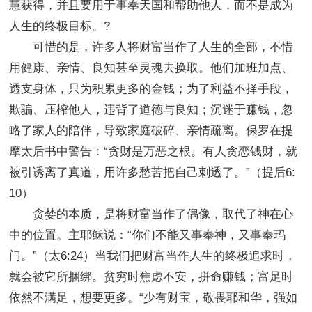
慧获得，并且要用于事奉天国和帮助他人，而不是成为
人生的终极目标。?
可惜的是，许多人将财富当作了人生的全部，不惜
用健康、亲情、良知甚至灵魂去换取。他们加班加点、
透支身体，只为积累更多的金钱；为了利益不择手段，
欺骗、压榨他人，违背了道德与良知；沉迷于赚钱，忽
略了家人的陪伴，导致家庭破碎、亲情疏离。保罗在提
摩太后书中警告：“贪财是万恶之根。有人贪恋钱财，就
被引诱离了真道，用许多愁苦把自己刺透了。”（提后6:
10）
贪婪的本质，是将财富当作了偶像，取代了神在心
中的位置。主耶稣说：“你们不能又事奉神，又事奉玛
门。”（太6:24）当我们把财富当作人生的终极追求时，
就会被它所捆绑。贫穷时焦虑不安，拼命赚钱；富足时
依然不满足，想要更多。“少有财宝，敬畏耶和华，强如