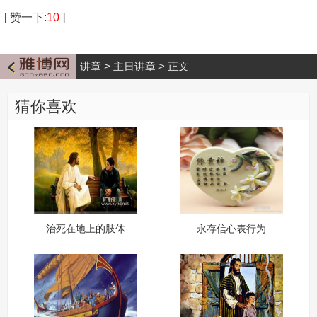
[
赞一下
:
10
]
讲章
>
主日讲章
>
正文
猜你喜欢
治死在地上的肢体
永存信心表行为