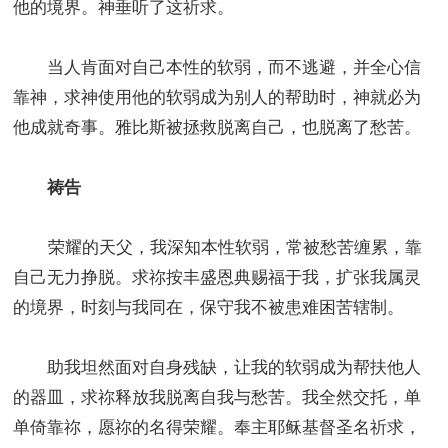
他的境界。神垂听了这祈求。
当人肯面对自己本性的软弱，而不逃避，并全心信
靠神，求神使用他的软弱成为别人的帮助时，神就必为
他成就奇事。雅比斯被拯救脱离自己，也脱离了愁苦。
祷告
荣耀的天父，我深知本性软弱，常被愁苦缠累，靠
自己无力挣脱。求祢按丰盛恩典赐福于我，扩张我属灵
的境界，时刻与我同在，保守我不被患难困苦辖制。
助我坦然面对自身残缺，让我的软弱成为帮扶他人
的器皿，求祢释放我脱离自我与愁苦。我全然交托，单
单倚靠祢，愿祢的名得荣耀。奉主耶稣基督圣名祈求，