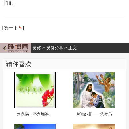
阿们。
[
赞一下
:
5
]
灵修
>
灵修分享
>
正文
猜你喜欢
要祝福，不要连累。
圣道妙意——先救后
教