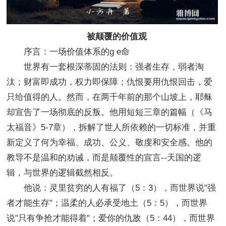
被颠覆的价值观
序言：一场价值体系的g e命
世界有一套根深蒂固的法则：强者生存，弱者淘
汰；财富即成功，权力即保障；仇恨要用仇恨回击，爱
只给值得的人。然而，在两千年前的那个山坡上，耶稣
却宣告了一场彻底的反叛。他用短短三章的篇幅（《马
太福音》5-7章），拆解了世人所依赖的一切标准，并重
新定义了何为幸福、成功、公义、敬虔和安全感。他的
教导不是温和的劝诫，而是颠覆性的宣言--天国的逻
辑，与世界的逻辑截然相反。
他说：灵里贫穷的人有福了（5：3），而世界说"强
者才能生存"；温柔的人必承受地土（5：5），而世界
说"只有争抢才能得着"；爱你的仇敌（5：44），而世界