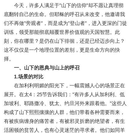
今天，许多人满足于"山下的信仰"却不愿让真理彻
底翻转自己的生命。但耶稣的呼召从未改变，他邀请我
们不再做"旁观者"，而是成为"登山者"，进入更深的门徒
训练，领受那能彻底颠覆世界价值观的天国智慧。此
刻，你在哪里？是仍在山下徘徊，还是已经迈步向上？
这不仅仅是一个地理位置的差别，更是生命方向的抉
择。
一、山下的恩典与山上的呼召
1.场景的对比
在加利利明媚的阳光下，一幅震撼人心的场景正在
展开。在太4：25节告诉我们："有许多人从加利利、低
加坡利、耶路撒冷、犹太、约旦河外来跟着他。"这些人
构成了山下熙熙攘攘的人群，他们带着各种需要而来，
有被疾病缠身的痛苦者，有被邪灵折磨的绝望者，有生
活困顿的贫苦人，也有心灵迷茫的寻求者。他们如同羊