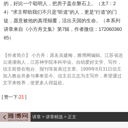
的，好比一个聪明人，把房子盖在磐石上。（太7：2
4）"求主帮助我们不只是"听道"的人，更是"行道"的门
徒，愿意被他的真理颠覆，活出天国的生命。（本系列
讲章来自《小方舟文集》第7辑，作者微信：172060360
65）
【作者简介】
小方舟：原名吴建梅，雅博网编辑。江苏省连
云港灌南人，江苏神学院本科毕业。自幼爱好文学、写作，
信主前曾在电台、报刊等发表过文章。1999年8月31日信主
加入教会并参与事奉至今。信主后立志为主写作，希望通过
文字来牧养，使更多人得益处。
[
赞一下
:
21
]
讲章
>
讲章精选
>
正文