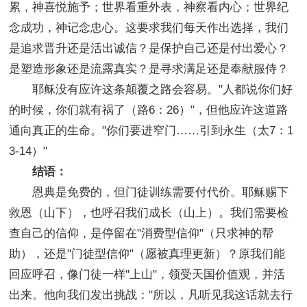
累，神喜悦施予；世界看重外表，神察看内心；世界纪
念成功，神记念忠心。这要求我们每天作出选择，我们
是追求晋升还是活出诚信？是保护自己还是付出爱心？
是塑造形象还是流露真实？是寻求满足还是奉献服侍？
耶稣没有应许这条颠覆之路会容易。"人都说你们好
的时候，你们就有祸了（路6：26）"，但他应许这道路
通向真正的生命。"你们要进窄门……引到永生（太7：1
3-14）"
结语：
恩典是免费的，但门徒训练需要付代价。耶稣赐下
救恩（山下），也呼召我们成长（山上）。我们需要检
查自己的信仰，是停留在"消费型信仰"（只求神的帮
助），还是"门徒型信仰"（愿被真理更新）？原我们能
回应呼召，像门徒一样"上山"，领受天国价值观，并活
出来。他向我们发出挑战："所以，凡听见我这话就去行