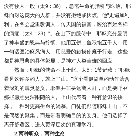
没有牧人一般（太9：36），急需生命的指引与医治。耶
稣面对这庞大的人群，并没有拒绝或厌烦。他"走遍加利
利，在各会堂里教训人，传天国的福音，医治百姓各样
的病症（太4：23）"。在山下的服侍中，耶稣充分显明
了神丰盛的恩典与怜悯。他用五饼二鱼喂饱五千人，用
一句话医治麻风病人，用慈爱的触摸使瘫子行走。这些
都是神恩典的具体彰显，是神对人类苦难的回应。
然而，耶稣的使命不止于此。太5：1节记载："耶稣
看见这许多的人，就上了山。"这个看似简单的动作蕴含
着深刻的属灵意义。耶稣并非要远离人群，而是要呼召
那些愿意更深跟随的人。上山代表着一种有意识的抉
择，一种对更高生命的渴慕。门徒们跟随耶稣上山，不
是偶然的聚集，而是带着明确目的的委身。他们选择了
离开舒适区，进入更深层次的真理学习。
2.两种听众，两种生命