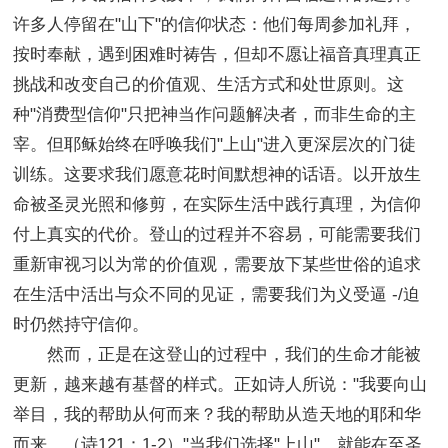
许多人停留在"山下"的信仰状态：他们每周参加礼拜，
按时奉献，遇到困难时祷告，但却不愿让福音真理真正
挑战和改变自己的价值观、生活方式和处世原则。这
种"消费型信仰"只把神当作问题解决者，而非生命的主
宰。但耶稣始终在呼唤我们"上山"进入更深层次的门徒
训练。这要求我们愿意花时间默想神的话语。以开放生
命被圣灵光照和修剪，在实际生活中践行真理，为信仰
付上真实的代价。登山的过程并不容易，可能需要我们
重新审视习以为常的价值观，需要放下某些世俗的追求
在生活中活出与众不同的见证，需要我们为义受逼 -/迫
时仍然持守信仰。
然而，正是在这登山的过程中，我们的生命才能被
更新，越来越有基督的样式。正如诗人所说："我要向山
举目，我的帮助从何而来？我的帮助从造天地的耶和华
而来。（诗121：1-2）"当我们选择"上山"，就能在至圣