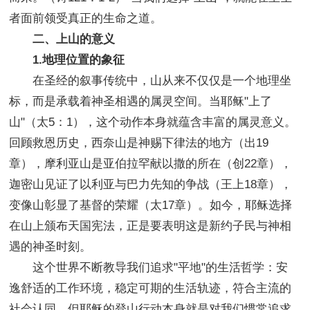
者面前领受真正的生命之道。
二、上山的意义
1.地理位置的象征
在圣经的叙事传统中，山从来不仅仅是一个地理坐
标，而是承载着神圣相遇的属灵空间。当耶稣"上了
山"（太5：1），这个动作本身就蕴含丰富的属灵意义。
回顾救恩历史，西奈山是神赐下律法的地方（出19
章），摩利亚山是亚伯拉罕献以撒的所在（创22章），
迦密山见证了以利亚与巴力先知的争战（王上18章），
变像山彰显了基督的荣耀（太17章）。如今，耶稣选择
在山上颁布天国宪法，正是要表明这是新约子民与神相
遇的神圣时刻。
这个世界不断教导我们追求"平地"的生活哲学：安
逸舒适的工作环境，稳定可期的生活轨迹，符合主流的
社会认同。但耶稣的登山行动本身就是对我们惯常追求