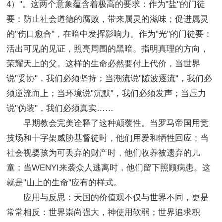
4）"。这两个意象蕴含着极高的要求：作为"盐"的门徒
要：防止社会道德的腐败，带来属灵的滋味；促进属灵
的"伤口愈合"，在暗中发挥影响力。作为"光"的门徒要：
活出可见的见证，照亮周围的黑暗。指明真理的方向，
荣耀天上的父。这样的生命必然要付上代价，当世界
说"妥协"，我们必须坚持；当潮流说"随波逐流"，我们必
须逆流而上；当环境说"沉默"，我们必须发声；当压力
说"伪装"，我们必须真实……
早期教会完美诠释了这种颠覆性。当罗马帝国用竞
技场和十字架威胁基督徒时，他们用爱和牺牲回应；当
社会视婴孩为可丢弃的财产时，他们收养被遗弃的儿
童；当WENYI来袭众人逃离时，他们留下照顾病患。这
就是"山上的生命"应有的样式。
应用与反思：天国的价值观不仅与世界不同，更是
常常相反：世界崇尚强大，神使用软弱；世界追求积