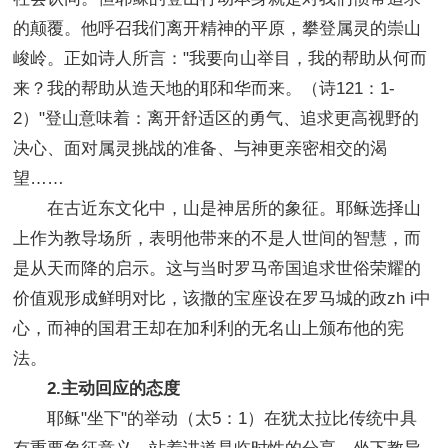
的颠覆。他呼召我们离开精神的平原，攀登属灵的崇山
峻岭。正如诗人所言："我要向山举目，我的帮助从何而
来？我的帮助从造天地的耶和华而来。（诗121：1-
2）"登山意味着：离开舒适区的勇气、追求更高视野的
决心、面对属灵挑战的准备、与神更亲密相交的渴
望……
在古近东文化中，山是神居所的象征。耶稣选择山
上作为教导场所，表明他带来的不是人世间的智慧，而
是从天而降的启示。这与当时罗马帝国追求世俗荣耀的
价值观形成鲜明对比，该撒的宝座设在罗马城的政zh i中
心，而神的国君王却在加利利的无名山上颁布他的宪
法。
2.主动回应的态度
耶稣"坐下"的举动（太5：1）在犹太拉比传统中具