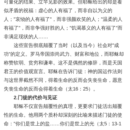
可量化的结果、立竿见影的效果。但耶稣给出的却是看
似矛盾的祝福：虚心的人有福了，而非自以为义的
人；"哀恸的人有福了"，而非强颜欢笑的人；"温柔的人
有福了"，而非争强好胜的人；"饥渴慕义的人有福了"而
非满足现状的人……
这些宣告彻底颠覆了当时（以及当今）社会对"成
功"的定义。罗马帝国崇尚武力、财富和地位，而耶稣却
称赞软弱、贫穷和谦卑。这不是偶然的修辞，而是天国
君王的价值观宣言。耶稣在告诉门徒：神的国运作法则
与这世界截然不同，得着生命的反而会失丧生命，愿意
失丧生命的反而会得着生命（太16：25）。
2.门徒的代价与见证
耶稣不仅宣告颠覆性的真理，更要求门徒活出颠覆
性的生命。他用两个质朴却深刻的比喻来描述门徒的使
命："你们是世上的盐……你们是世上的光（太5：13-1