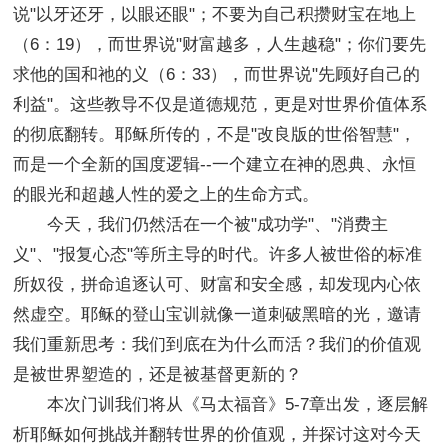
说"以牙还牙，以眼还眼"；不要为自己积攒财宝在地上
（6：19），而世界说"财富越多，人生越稳"；你们要先
求他的国和祂的义（6：33），而世界说"先顾好自己的
利益"。这些教导不仅是道德规范，更是对世界价值体系
的彻底翻转。耶稣所传的，不是"改良版的世俗智慧"，
而是一个全新的国度逻辑--一个建立在神的恩典、永恒
的眼光和超越人性的爱之上的生命方式。
今天，我们仍然活在一个被"成功学"、"消费主
义"、"报复心态"等所主导的时代。许多人被世俗的标准
所奴役，拼命追逐认可、财富和安全感，却发现内心依
然虚空。耶稣的登山宝训就像一道刺破黑暗的光，邀请
我们重新思考：我们到底在为什么而活？我们的价值观
是被世界塑造的，还是被基督更新的？
本次门训我们将从《马太福音》5-7章出发，逐层解
析耶稣如何挑战并翻转世界的价值观，并探讨这对今天