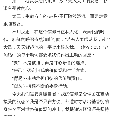
第二，心灵状态的预备--放下先入为主的观念，存
谦卑受教的心。
第三，生命方向的抉择--不再随波逐流，而是定意
跟随基督。
应用反思：在这个信仰日益私人化、表面化的时
代，耶稣的呼召依然清晰可闻："若有人要跟从我，就当
舍己，天天背起他的十字架来跟从我。（路9；23）"这
句话中的每个动词都要求我们作出主动的回应：
"要"--不是被迫，而是甘心乐意的选择。
"舍己"--否定旧我的价值观和生活方式。
"背起"--主动承担门徒的代价和责任。
"跟从"--持续不断的委身行动。
今天我们需要真诚自省：我的信仰是否停留在被动
接受的状态？我是否只在方便、舒适时才活出基督徒的
身份？面对世俗价值观的冲击，我是随波逐流还是坚持