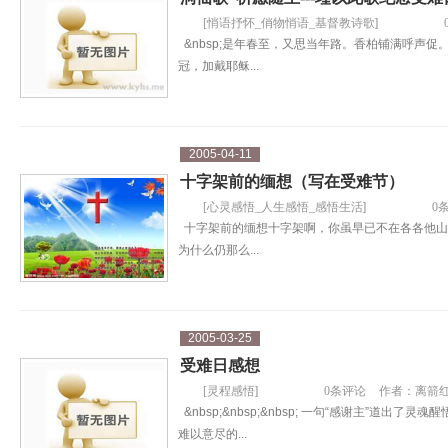
[
悄语抒怀_俏物悄语_基督教诗歌
]
&nbsp;是年春至，又思当年路。香柏铺满呼声
冠，加戴耶稣...
2005-04-11
十字架前的缅想（写在受难节）
[
心灵感悟_人生感悟_感悟生活
]
0
十字架前的缅想十字架啊，你虽早已不在各各他山
为什么仍那么...
2005-03-25
受难日感想
[
灵程感悟
]
0条评论
作者：
离箭
&nbsp;&nbsp;&nbsp; 一句“感谢主”道出了
难以意尽的...