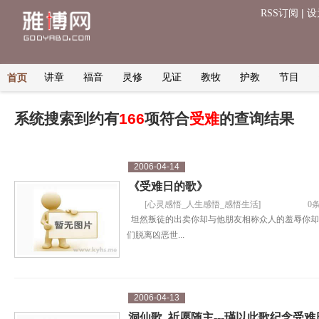
|
RSS订阅
设
讲章
福音
灵修
见证
教牧
护教
节目
首页
系统搜索到约有
166
项符合
受难
的查询结果
2006-04-14
《受难日的歌》
[
心灵感悟_人生感悟_感悟生活
]
0
坦然叛徒的出卖你却与他朋友相称众人的羞辱你却
们脱离凶恶世...
2006-04-13
洞仙歌 祈愿随主---瑾以此歌纪念受难