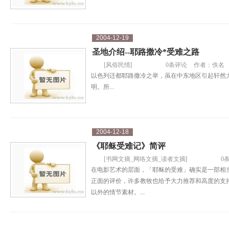
2004-12-19
圣地介绍--耶路撒冷*受难之路
[
风俗民情
]
0条评论
作者：
佚名
以色列迁都耶路撒冷之举，虽在中东地区引起轩然
明。所...
2004-12-18
《耶稣受难记》简评
[
书网文摘_网络文摘_读者文摘
]
0
在电影艺术的层面，「耶稣的受难」确实是一部相
正面的评价，许多教牧也给予大力推荐和高度的支
以外的情节素材。...