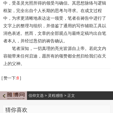
中，受圣灵光照所得的领受与确信。其思想脉络与逻辑
框架，完全出自个人长期的思考与寻求。在成文过程
中，为求更清晰地表达这一领受，笔者在祷告中进行了
文字上的整理与组织，并借鉴了通用的写作辅助工具以
润色表述。然而，文章的全部观点与最终定稿均出自笔
者本人，并经过恳切的祷告确认。
笔者深知，一切真理的亮光皆源自上帝。若此文内
容能带来任何启迪，愿所有的颂赞都全然归给我们在天
上的父神。
[
赞一下
:
8
]
信仰文选
>
灵程感悟
>
正文
猜你喜欢