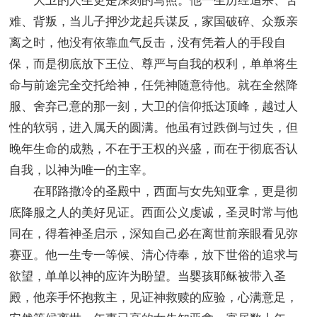
大卫的人生更是深刻的写照。他一生历经追杀、苦
难、背叛，当儿子押沙龙起兵谋反，家国破碎、众叛亲
离之时，他没有依靠血气反击，没有凭着人的手段自
保，而是彻底放下王位、尊严与自我的权利，单单将生
命与前途完全交托给神，任凭神随意待他。就在全然降
服、舍弃己意的那一刻，大卫的信仰抵达顶峰，越过人
性的软弱，进入属天的圆满。他虽有过跌倒与过失，但
晚年生命的成熟，不在于王权的兴盛，而在于彻底否认
自我，以神为唯一的主宰。
在耶路撒冷的圣殿中，西面与女先知亚拿，更是彻
底降服之人的美好见证。西面公义虔诚，圣灵时常与他
同在，得着神圣启示，深知自己必在离世前亲眼看见弥
赛亚。他一生专一等候、清心侍奉，放下世俗的追求与
欲望，单单以神的应许为盼望。当婴孩耶稣被带入圣
殿，他亲手怀抱救主，见证神救赎的应验，心满意足，