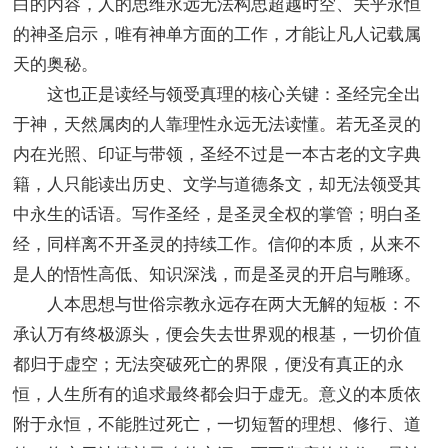
白的内容，人的思维永远无法构思超越时空、关乎永恒
的神圣启示，唯有神单方面的工作，才能让凡人记载属
天的奥秘。
这也正是读经与领受真理的核心关键：圣经完全出
于神，天然属肉的人靠理性永远无法读懂。若无圣灵的
内在光照、印证与带领，圣经不过是一本古老的文字典
籍，人只能读出历史、文学与道德条文，却无法领受其
中永生的话语。写作圣经，是圣灵全权的掌管；明白圣
经，同样离不开圣灵的持续工作。信仰的本质，从来不
是人的悟性高低、知识深浅，而是圣灵的开启与雕琢。
人本思想与世俗宗教永远存在两大无解的短板：不
承认万有终极源头，便会失去世界观的根基，一切价值
都归于虚空；无法突破死亡的界限，便没有真正的永
恒，人生所有的追求最终都会归于虚无。意义的本质依
附于永恒，不能胜过死亡，一切短暂的理想、修行、道