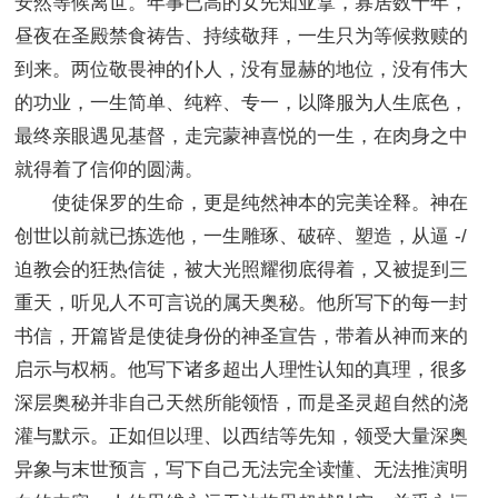
安然等候离世。年事已高的女先知亚拿，寡居数十年，
昼夜在圣殿禁食祷告、持续敬拜，一生只为等候救赎的
到来。两位敬畏神的仆人，没有显赫的地位，没有伟大
的功业，一生简单、纯粹、专一，以降服为人生底色，
最终亲眼遇见基督，走完蒙神喜悦的一生，在肉身之中
就得着了信仰的圆满。
使徒保罗的生命，更是纯然神本的完美诠释。神在
创世以前就已拣选他，一生雕琢、破碎、塑造，从逼 -/
迫教会的狂热信徒，被大光照耀彻底得着，又被提到三
重天，听见人不可言说的属天奥秘。他所写下的每一封
书信，开篇皆是使徒身份的神圣宣告，带着从神而来的
启示与权柄。他写下诸多超出人理性认知的真理，很多
深层奥秘并非自己天然所能领悟，而是圣灵超自然的浇
灌与默示。正如但以理、以西结等先知，领受大量深奥
异象与末世预言，写下自己无法完全读懂、无法推演明