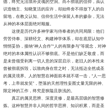
德，终究无法填补灵魂的空洞。而不彻底的信仰，虽认
识造物主、知晓复活的应许，却始终舍不得放下人的自
留地，在教义认知、信仰生活中保留人本的掺杂，无法
从神的本体层面绝对顺服。
这便是历代许多神学家与侍奉者的共同局限：他们
劳苦侍奉、深耕经文、构建神学体系，却在底层认知中
悄悄妥协，接纳“神人合作”“人的有限参与”等观念，对神
绝对的本体属性认识不够彻底。不是他们缺乏敬虔，而
是未曾领受剥离一切人意的深层启示，老旧人的本性未
曾被彻底拆毁，以致肉身在世之时，无法抵达全然成圣
的属灵境界。人的智慧在神面前本就不堪一击，“人一思
考，上帝就发笑”，堕落的天然理性妄图丈量无限的神、
限定神的工作，终究是狭隘且肤浅的。
真正的属灵思辨、深度灵修，是最高层级的智慧修
炼。这种智慧并非人间的哲学思辨、知识积累，而是圣