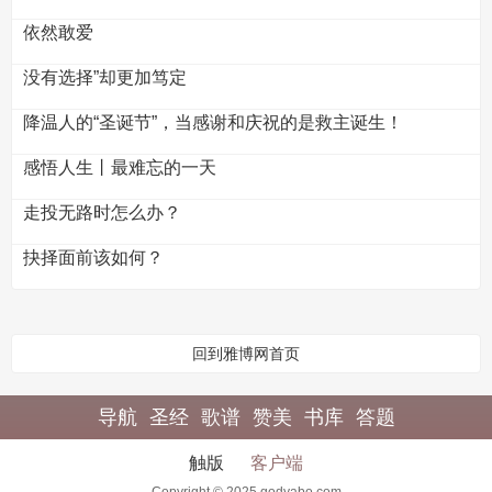
依然敢爱
没有选择”却更加笃定
降温人的“圣诞节”，当感谢和庆祝的是救主诞生！
感悟人生丨最难忘的一天
走投无路时怎么办？
抉择面前该如何？
回到雅博网首页
导航
圣经
歌谱
赞美
书库
答题
触版
客户端
Copyright © 2025 godyabo.com