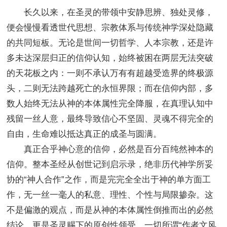
长久以来，在圣灵的带领中安静思辨、独处灵修，
便会慢慢看透世代思想、宗教体系与传统神学深处隐藏
的共同短板。无论是世间一切哲学、人本宗教，还是许
多未达深层归正的信仰认知，始终被困在两层无法突破
的天花板之内：一则不承认万有有超越受造界的终极源
头，二则无法跨越死亡的永恒界限；而在信仰内部，多
数人始终无法从神的本体属性完全降服，在真理认知中
残留一丝人意，最终导致信心不坚固、灵魂不得完全的
自由，生命难以抵达真正的成圣与圆满。
真正合乎神心意的信仰，必然是百分百纯然神本的
信仰。整本圣经从创世记到启示录，绝非历代神学所妥
协的“神人合作”之作，而是完完全全出于神的单方面工
作，无一丝一毫人的私意、理性、个性与局限掺杂。这
不是偏激的观点，而是从神的本体属性倒推而出的必然
结论，更是圣灵赐下的原创性领受。一切所谓“作者文风