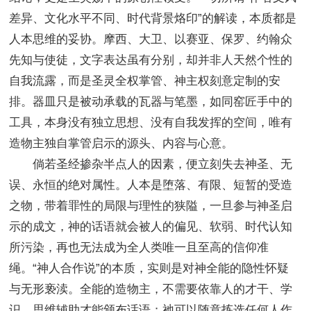
差异、文化水平不同、时代背景烙印”的解读，本质都是
人本思维的妥协。摩西、大卫、以赛亚、保罗、约翰众
先知与使徒，文字表达虽有分别，却并非人天然个性的
自我流露，而是圣灵全权掌管、神主权刻意定制的安
排。器皿只是被动承载的瓦器与笔墨，如同窑匠手中的
工具，本身没有独立思想、没有自我发挥的空间，唯有
造物主独自掌管启示的源头、内容与心意。
倘若圣经掺杂半点人的因素，便立刻失去神圣、无
误、永恒的绝对属性。人本是堕落、有限、短暂的受造
之物，带着罪性的局限与理性的狭隘，一旦参与神圣启
示的成文，神的话语就会被人的偏见、软弱、时代认知
所污染，再也无法成为全人类唯一且至高的信仰准
绳。“神人合作说”的本质，实则是对神全能的隐性怀疑
与无形亵渎。全能的造物主，不需要依靠人的才干、学
识、思维辅助才能颁布话语；祂可以随意拣选任何人作