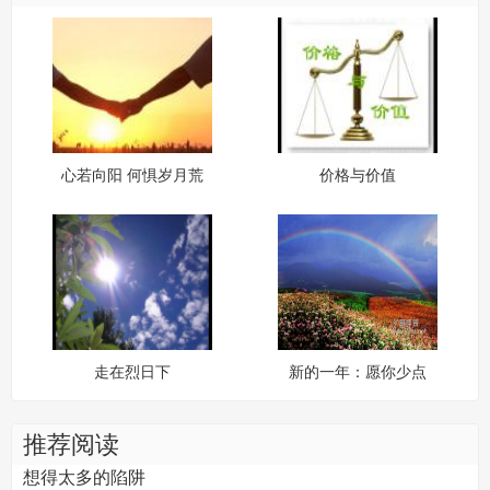
心若向阳 何惧岁月荒
价格与价值
寒？
走在烈日下
新的一年：愿你少点
胡思乱想，活得清心
安详
推荐阅读
想得太多的陷阱