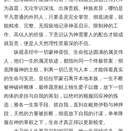
为器皿，无论学识深浅、出身贵贱、种族差异，哪怕是
平凡普通的外邦人，只要圣灵完全掌管、彻底浇灌，就
能精准、完整、无瑕疵地记录神圣启示。限制神的工
作、高估人的价值，下意识认为神需要人的配合才能成
就旨意，便是人天然理性里最深的不信。
纵观圣经中一切蒙神喜悦、生命抵达圆满的属灵伟
人，他们一生的属灵轨迹，都指向同一个终极答案：彻
底降服神的主权，剥离一切己意与人本，才能得着真实
的生命与安息。亚伯拉罕蒙召离开本地本族，一生不断
被神破碎雕琢，最终愿意献上独生爱子以撒，放下一切
肉体的牵挂与自我的筹划，以绝对的顺服回应神的拣
选；雅各一生靠手段、抓自我，直到在毗努伊勒与神摔
跤，天然的力量被折断，彻底放下自我的计谋，单单降
服在神的掌权之下，生命才真正得以更新蜕变。