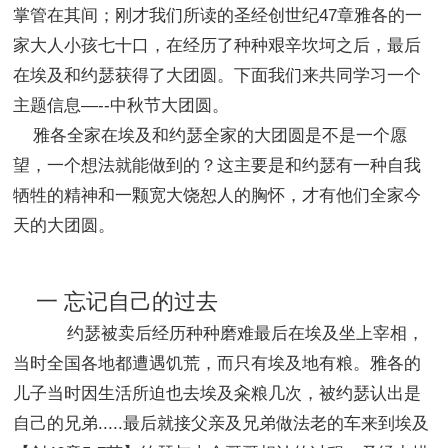
掌管在其间；刚才我们所读的圣经创世纪47章雅各的一
家大人小孩七十口，在经历了种种艰辛坎坷之后，最后
在埃及和约瑟获得了大团圆。下面我们来共同学习一个
主题信息—--中秋节大团圆。
雅各全家在埃及和约瑟全家的大团圆是不是一个愿
望，一个想法就能做到的？这主要是和约瑟有一种自我
牺牲的精神和一颗宽大饶恕人的胸怀，才有他们全家今
天的大团圆。
一 忘记自己的过去
约瑟被卖后经历种种磨难最后在埃及坐上宰相，
当时全国各地都遭遇饥荒，而只有埃及地有粮。雅各的
儿子当时因生活所迫也去埃及籴粮几次，被约瑟认出是
自己的兄弟.....最后就接父亲及兄弟做法老的车来到埃及