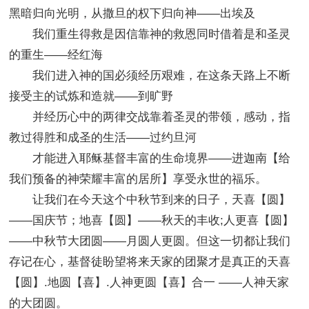
黑暗归向光明，从撒旦的权下归向神——出埃及
我们重生得救是因信靠神的救恩同时借着是和圣灵
的重生——经红海
我们进入神的国必须经历艰难，在这条天路上不断
接受主的试炼和造就——到旷野
并经历心中的两律交战靠着圣灵的带领，感动，指
教过得胜和成圣的生活——过约旦河
才能进入耶稣基督丰富的生命境界——进迦南【给
我们预备的神荣耀丰富的居所】享受永世的福乐。
让我们在今天这个中秋节到来的日子，天喜【圆】
——国庆节；地喜【圆】——秋天的丰收;人更喜【圆】
——中秋节大团圆——月圆人更圆。但这一切都让我们
存记在心，基督徒盼望将来天家的团聚才是真正的天喜
【圆】.地圆【喜】.人神更圆【喜】合一 ——人神天家
的大团圆。