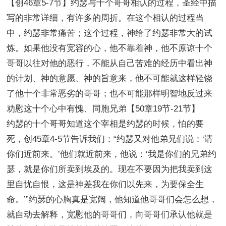
【创46章5-7节】约瑟与十个哥哥相认的过程，圣经中描
写的非常详细，有许多的周折。在这个相认的过程当
中，约瑟非常痛苦；这个过程，神给了约瑟非常大的试
炼。如果他没有宽容的心，他不靠着神，他不原谅十个
哥哥以往对他的恶行，不能从自己苦难的经历中看出神
的计划、神的意愿、神的旨意来，他不可能就这样轻饶
了他十个非常恶劣的哥哥；也不可能那样明智地反过来
劝慰这十个心中有愧、同胞兄弟【50章19节-21节】
约瑟的十个哥哥知道这个宰相是约瑟的时候，怕的要
死，创45章4-5节告诉我们：“约瑟又对他弟兄们说：‘请
你们近前来。’他们就近前来，他说：‘我是你们的兄弟约
瑟，就是你们所卖到埃及的。现在不要因为把我卖到这
里自忧自恨，这是神差我在你们以先来，为要保全生
命。’”约瑟的心胸真是宽阔，他知道他哥哥们会怎么想，
就自动去解释，宽慰他的哥哥们，向哥哥们承认他就是