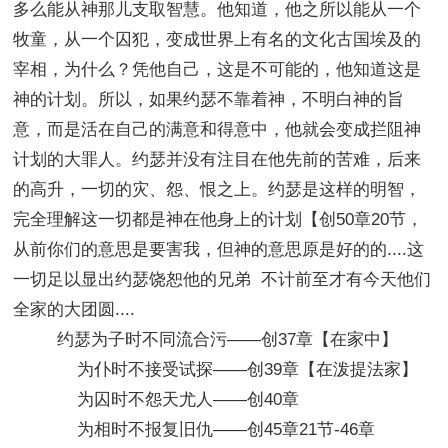
多么能从神那儿支取智慧。他知道，他之所以能从一个
牧童，从一个囚犯，变成世界上有名的文化古国埃及的
宰相，为什么？凭他自己，这是不可能的，他知道这是
神的计划。所以，如果约瑟不靠着神，不明白神的旨
意，而是活在自己的满意和得意中，他就会变成拦阻神
计划的大罪人。约瑟并没有注目在他先前的苦难，后来
的高升，一切的灾、怨、恨之上。约瑟是这样的明智，
完全理解这一切都是神在他身上的计划【创50章20节，
从前你们的意思是要害我，但神的意思原是好的的....这
一切足以显出约瑟饶恕他的兄弟 不计前至才有今天他们
全家的大团圆....
约瑟为子时不同流合污——创37章【在家中】
为仆时不接受试探——创39章【在泼提法家】
为囚时不怨天尤人——创40章
为相时不报复旧仇——创45章21节-46章