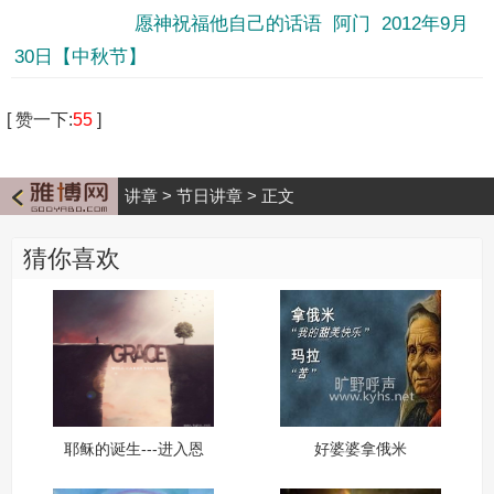
愿神祝福他自己的话语 阿门 2012年9月
30日【中秋节】
[
赞一下
:
55
]
讲章
>
节日讲章
>
正文
猜你喜欢
耶稣的诞生---进入恩
好婆婆拿俄米
典的关係