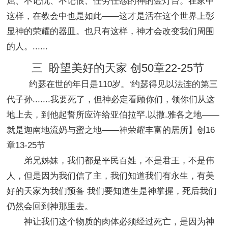
屈、不记仇、不记恨、任劳任怨的神的金灯台。在家中
这样，在教会中也是如此——这才是活在这个世界上彰
显神的荣耀的器皿。也只有这样，神才会改变我们周围
的人。......
三 盼望美好的天家 创50章22-25节
约瑟在世的年日是110岁。‘约瑟得见以法连的第三
代子孙.......我要死了，但神必定看顾你们，领你们从这
地上去，到他起誓所应许给亚伯拉罕.以撒.雅各之地——
就是迦南地流奶与蜜之地——神荣耀丰富的居所】创16
章13-25节
弟兄姊妹，我们都是平民百姓，不是君王，不是伟
人，但是因为我们信了主，我们知道我们有永生，有美
好的天家为我们预备 我们要知道生是神掌握，死后我们
仍然会回到神那里去。
神让我们这个物质的肉体必须经过死亡，是因为神