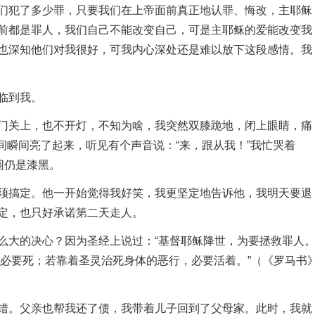
们犯了多少罪，只要我们在上帝面前真正地认罪、悔改，主耶稣
前都是罪人，我们自己不能改变自己，可是主耶稣的爱能改变我
也深知他们对我很好，可我内心深处还是难以放下这段感情。我
临到我。
关上，也不开灯，不知为啥，我突然双膝跪地，闭上眼睛，痛
房间瞬间亮了起来，听见有个声音说：“来，跟从我！”我忙哭着
围仍是漆黑。
搞定。他一开始觉得我好笑，我更坚定地告诉他，我明天要退
定，也只好承诺第二天走人。
大的决心？因为圣经上说过：“基督耶稣降世，为要拯救罪人。
着，必要死；若靠着圣灵治死身体的恶行，必要活着。”（《罗马书
。父亲也帮我还了债，我带着儿子回到了父母家。此时，我就