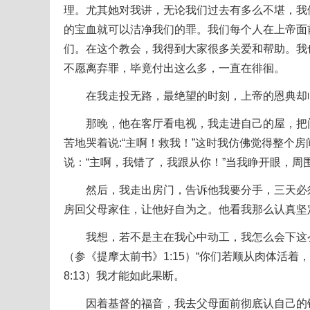
理。尤其她对我讲，无论我们过去有多么不堪，我
的宝血就可以洁净我们的罪。我们每个人在上帝面
们。在这个教会，我得到大家很多关爱和帮助。我
不愿离弃罪，毕竟付出这么多，一直在徘徊。
在我走投无路，最绝望的时刻，上帝的恩典却
那晚，他在客厅看电视，我走进自己的屋，把门
苦地哭着说:“主啊！救我！”这时我仿佛觉得整个
说：“主啊，我错了，我跟从你！”当我睁开眼，周
然后，我走出房门，告诉他我要分手，三天必须
房回父母家住，让他好自为之。他看我那么认真坚
我想，若不是主在我心中动工，我怎么会下这么
（参《提摩太前书》1:15）“你们若顺从肉体活
8:13）我才能如此果断。
因着基督的福音，我去父母面前彻底认自己的错