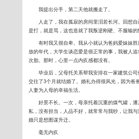
我提出分手，第二天他就搬走了。
人走了，我在孤寂的房间里泪若长河。回想自己
是打，就是骂，这也造就了我叛逆刚硬、不服输的
有时我又很自卑。我从小就认为爸妈爱妹妹胜过
放的年代，大学生谈恋爱是很正常的事，我被人追
次胎。那时，心里一点内疚感都没有。
毕业后，父母托关系帮我安排在一家建筑公司做
交往了3个月就结婚了。婚礼办得很风光，因为爸
人妻为人母的幸福生活。
好景不长。一次，母亲托着沉重的煤气罐，潘某
私，没有担当，人品不好，就常常与我吵，让我与
婚只是想图谋升迁。
毫无内疚