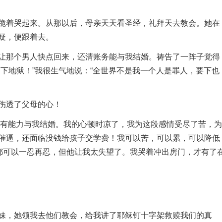
着哭起来。从那以后，母亲天天看圣经，礼拜天去教会。她在
疑，便跟着去。
那个男人快点回来，还清账务能与我结婚。祷告了一阵子觉得
下地狱！”我很生气地说：“全世界不是我一个人是罪人，要下也
伤透了父母的心！
有能力与我结婚。我的心顿时凉了，我为这段感情受尽了苦，为
催逼，还面临没钱给孩子交学费！我可以苦，可以累，可以降低
我都可以一忍再忍，但他让我太失望了。我哭着冲出房门，才有了
，她领我去他们教会，给我讲了耶稣钉十字架救赎我们的真