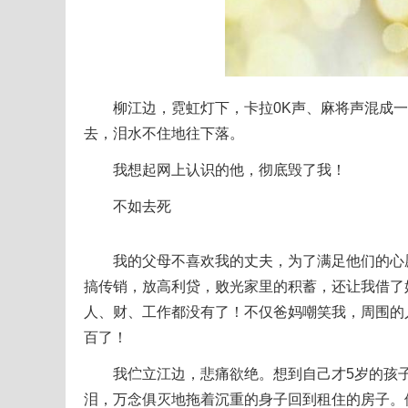
柳江边，霓虹灯下，卡拉0K声、麻将声混成一
去，泪水不住地往下落。
我想起网上认识的他，彻底毁了我！
不如去死
我的父母不喜欢我的丈夫，为了满足他们的心愿
搞传销，放高利贷，败光家里的积蓄，还让我借了
人、财、工作都没有了！不仅爸妈嘲笑我，周围的
百了！
我伫立江边，悲痛欲绝。想到自己才5岁的孩子
泪，万念俱灭地拖着沉重的身子回到租住的房子。