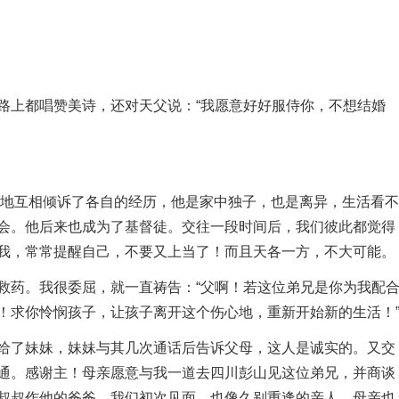
上都唱赞美诗，还对天父说：“我愿意好好服侍你，不想结婚
地互相倾诉了各自的经历，他是家中独子，也是离异，生活看不
会。他后来也成为了基督徒。交往一段时间后，我们彼此都觉得
我，常常提醒自己，不要又上当了！而且天各一方，不大可能。
药。我很委屈，就一直祷告：“父啊！若这位弟兄是你为我配
！求你怜悯孩子，让孩子离开这个伤心地，重新开始新的生活！
了妹妹，妹妹与其几次通话后告诉父母，这人是诚实的。又交
通。感谢主！母亲愿意与我一道去四川彭山见这位弟兄，并商谈
叔叔作他的爸爸。我们初次见面，也像久别重逢的亲人。母亲也