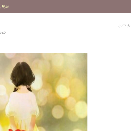
活见证
小
中
大
:42