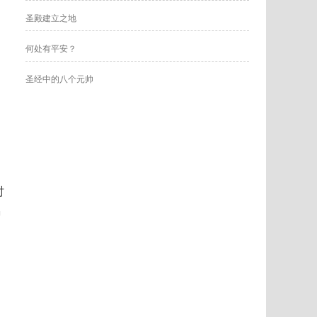
圣殿建立之地
何处有平安？
圣经中的八个元帅
时
骗