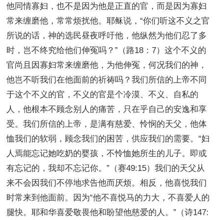
他同情寡妇，也不是因为他是正直的官，而是因为寡妇
常来缠磨他，常常烦扰他。耶稣说，“你们听这不义之官
所说的话，神的选民昼夜呼吁他，他纵然为他们忍了多
时，岂不终究给他们伸冤吗？”（路18：7）这个不义的
官尚且因寡妇常来缠磨他，为他伸冤，何况我们的神，
他岂不听我们在他面前的祈祷吗？我们所信的上帝不同
于这个不义的官，不义的官是个冷漠、不义、自私的
人，他根本不顾念别人的痛苦，只在乎自己的安逸和享
受。我们所信的上帝，是满有慈爱、怜悯的天父，他体
恤我们的软弱，顾念我们的困苦，供应我们的需要。“妇
人焉能忘记她吃奶的婴孩，不怜恤她所生的儿子。即或
有忘记的，我却不忘记你。”（赛49:15）我们的天父从
来不会因我们不停地求告他而厌烦。相反，他喜悦我们
时常来到他面前。因为“他不喜悦马的力大，不喜爱人的
腿快。耶和华喜爱敬畏他和盼望他慈爱的人。”（诗147: