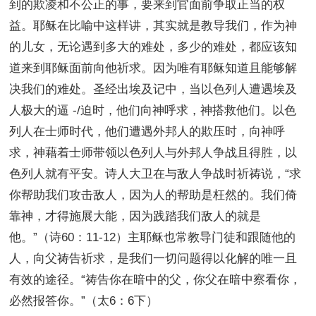
到的欺凌和不公正的事，要来到官面前争取正当的权
益。耶稣在比喻中这样讲，其实就是教导我们，作为神
的儿女，无论遇到多大的难处，多少的难处，都应该知
道来到耶稣面前向他祈求。因为唯有耶稣知道且能够解
决我们的难处。圣经出埃及记中，当以色列人遭遇埃及
人极大的逼 -/迫时，他们向神呼求，神搭救他们。以色
列人在士师时代，他们遭遇外邦人的欺压时，向神呼
求，神藉着士师带领以色列人与外邦人争战且得胜，以
色列人就有平安。诗人大卫在与敌人争战时祈祷说，“求
你帮助我们攻击敌人，因为人的帮助是枉然的。我们倚
靠神，才得施展大能，因为践踏我们敌人的就是
他。”（诗60：11-12）主耶稣也常教导门徒和跟随他的
人，向父祷告祈求，是我们一切问题得以化解的唯一且
有效的途径。“祷告你在暗中的父，你父在暗中察看你，
必然报答你。”（太6：6下）