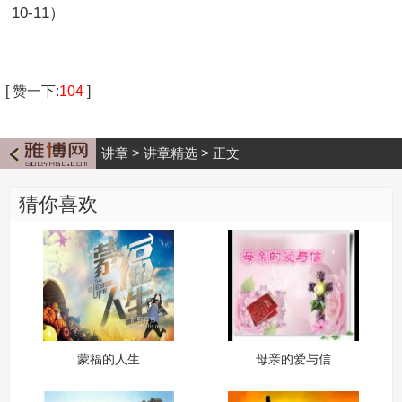
10-11）
[
赞一下
:
104
]
讲章
>
讲章精选
>
正文
猜你喜欢
蒙福的人生
母亲的爱与信