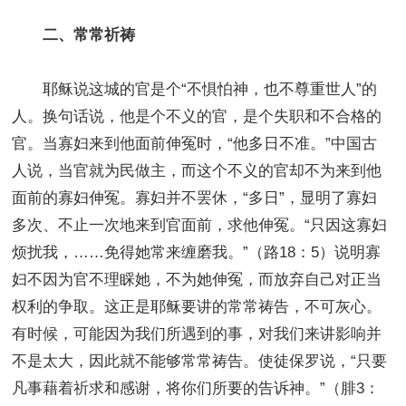
二、常常祈祷
耶稣说这城的官是个“不惧怕神，也不尊重世人”的
人。换句话说，他是个不义的官，是个失职和不合格的
官。当寡妇来到他面前伸冤时，“他多日不准。”中国古
人说，当官就为民做主，而这个不义的官却不为来到他
面前的寡妇伸冤。寡妇并不罢休，“多日”，显明了寡妇
多次、不止一次地来到官面前，求他伸冤。“只因这寡妇
烦扰我，……免得她常来缠磨我。”（路18：5）说明寡
妇不因为官不理睬她，不为她伸冤，而放弃自己对正当
权利的争取。这正是耶稣要讲的常常祷告，不可灰心。
有时候，可能因为我们所遇到的事，对我们来讲影响并
不是太大，因此就不能够常常祷告。使徒保罗说，“只要
凡事藉着祈求和感谢，将你们所要的告诉神。”（腓3：