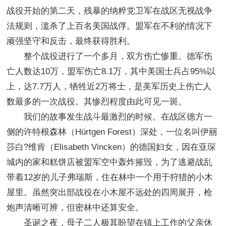
战役开始的第二天，残暴的纳粹党卫军在战区无视战争
法规则，滥杀了上百名美国战俘。盟军在不利的情况下
顽强坚守和反击，最终获得胜利。
整个战役进行了一个多月，双方伤亡惨重。德军伤
亡人数达10万，盟军伤亡8.1万，其中美国士兵占95%以
上，达7.7万人，牺牲近2万将士，是美军历史上伤亡人
数最多的一次战役。其惨烈程度由此可见一斑。
我们的故事发生战斗最激烈的时候。在战区德方一
侧的许特根森林（Hürtgen Forest）深处，一位名叫伊丽
莎白?维肯（Elisabeth Vincken）的德国妇女，因在亚琛
城内的家和糕饼店被盟军空中轰炸摧毁，为了逃避战乱
带着12岁的儿子弗瑞斯，住在林中一个用于狩猎的小木
屋里。虽然突出部战役在小木屋不远处的四周展开，枪
炮声清晰可辨，但密林中还算安全。
圣诞之夜，母子二人极其盼望在镇上工作的父亲休