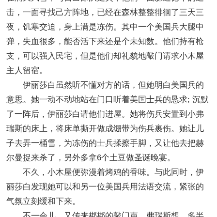
击，一面寻找己方阵地，已经在森林整整徘徊了三天三
夜，饥寒交迫，身上满是冻伤。其中一个美国兵大腿中
弹，失血很多，能否活下来还是个未知数。他们持有枪
支，可以强入民宅，但是他们却礼貌地敲门请求小木屋
主人留宿。
伊丽莎白虽然听不懂对方的话，但她明白美国兵的
意思。她一动不动地站在门口听着美国士兵的恳求; 沉默
了一阵后，伊丽莎白请他们进屋。她将伤兵安置到小弗
瑞斯的床上，将床单撕开做成绷带为伤兵裹伤。她让儿
子去弄一桶雪，为冻伤的士兵揉擦手脚，又让他去把赫
尔曼捉来杀了，另外多拿6个土豆做圣诞晚宴。
不久，小木屋便弥漫着烤鸡的香味。与此同时，伊
丽莎白发现她可以和另一位美国兵用法语交流，紧张的
气氛立刻缓和下来。
不一会儿，又传来梆梆的敲门声。弗瑞斯想，多半