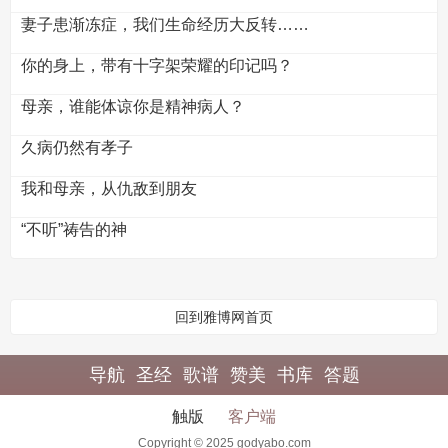
妻子患渐冻症，我们生命经历大反转……
你的身上，带有十字架荣耀的印记吗？
母亲，谁能体谅你是精神病人？
久病仍然有孝子
我和母亲，从仇敌到朋友
“不听”祷告的神
回到雅博网首页
导航
圣经
歌谱
赞美
书库
答题
触版
客户端
Copyright © 2025 godyabo.com