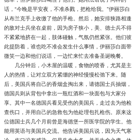
话，“今晚是平安夜，不准杀戮，把枪给我。”伊丽莎白
从布兰克手上收缴了他的手枪。然后，她安排狭路相逢
的敌对士兵坐在桌前，因为房子狭小，美、德士兵不得
不紧紧地挤在一起，肢体碰触，气氛仍然紧张。他们彼
此提防着，谁也吃不准会发生什么事情，伊丽莎白面带
微笑一边和他们说话，一边忙来忙去准备圣诞晚餐。
几分钟后，小木屋的温暖，食物的喷香，尤其是主
人的热情，让对立双方紧绷的神经慢慢松弛下来。随
后，美国兵将自己的香烟盒掏出来，请德国士兵抽烟，
德国兵则从背包中拿出一瓶红酒和一块面包与大家分
享。其中一名德国兵看见受伤的美国兵，走过去为他检
查伤口，并用自己的急救包为他处理包扎枪伤。原来这
位德国士兵几个月前曾是海德堡一所医学院的学生。他
能用英语与美国兵交流。他告诉美国兵说，因为天气寒