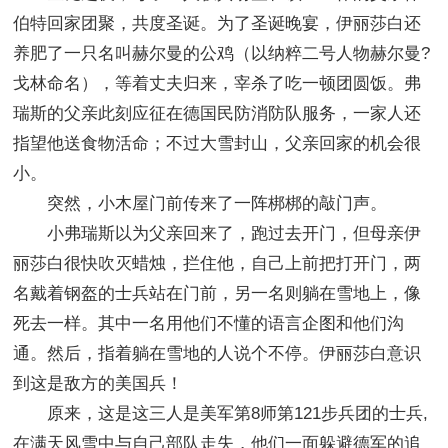
伯特回家团聚，共度圣诞。为了圣诞晚宴，伊丽莎白还
养肥了一只名叫赫尔曼的公鸡（以纳粹二号人物赫尔曼?
戈林命名），等着丈夫归来，宰杀了吃一顿团圆饭。弗
瑞斯的父亲此刻应征在德国民防消防队服务，一家人还
指望他送食物活命；不过大雪封山，父亲回家的机会很
小。
突然，小木屋门前传来了一阵梆梆的敲门声。
小弗瑞斯以为父亲回来了，跑过去开门，但母亲伊
丽莎白很快吹灭蜡烛，拦住他，自己上前把打开门，两
名戴着钢盔的士兵站在门前，另一名则躺在雪地上，像
死去一样。其中一名用他们不懂的语言企图和他们沟
通。然后，指着躺在雪地的人说个不停。伊丽莎白意识
到这是敌方的美国兵！
原来，这是这三人是美军第8师第121步兵团的士兵,
在满天风雪中与自己部队走失，他们一面躲避德军的追