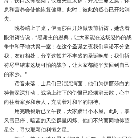
冷，伤口没有感染，仅是失血太多，并无生命之虞，休
息和营养会使他恢复健康。此时，彼此的疑心已开始消
失。
晚餐端上了桌，伊丽莎白开始做饭前祈祷，她含着
眼泪祷告说，“感谢主的恩典，让大家能在这场恐怖的战
争中和平地共聚一室；在这个圣诞之夜我们承诺不分敌
我，友好相处，分享这顿并不丰盛的圣诞晚餐；我们祈
祷尽早结束这场可怕的战争，让大家都能平安回到自己
的家乡。”
话音未落，士兵们已泪流满面，他们为伊丽莎白的
祷告深深打动，战场上结下的仇恨已经烟消云散，心中
向往着家乡和亲人，充满着对和平的期待。
用完晚餐后已至午夜，大家踱出小木屋。此时，暴
风雪已停，暗蓝的天空群星闪烁。他们不约而同地仰望
星空，寻找那颗伯利恒之星。