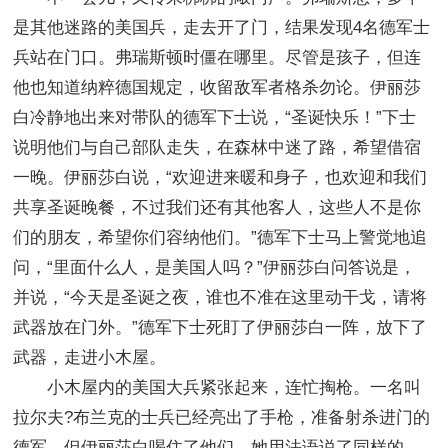
是其他迷路的美国兵，走去开了门，结果发现4名德军士
兵站在门口。弗瑞斯顿时僵在哪里。尽管是孩子，但连
他也知道纳粹德国规定，收留敌军者格杀勿论。伊丽莎
白冷静地出来对带队的德军下士说，“圣诞快乐！”下士
说明他们与自己部队走失，在森林中迷了路，希望借宿
一晚。伊丽莎白说，“欢迎进来暖和身子，也欢迎和我们
共享圣诞晚餐，不过我们还有其他客人，这些人不是你
们的朋友，希望你们容纳他们。”德军下士马上警觉地追
问，“里面什么人，是美国人吗？”伊丽莎白问答说是，
并说，“今天是圣诞之夜，谁也不准在这里动干戈，请将
武器放在门外。”德军下士死盯了伊丽莎白一阵，放下了
武器，走进小木屋。
小木屋内的美国大兵紧张起来，连忙掏枪。一名叫
拉尔夫?布兰克的士兵已经亮出了手枪，准备射杀进门的
德军，但伊丽莎白喝住了他们。她用法语说了同样的