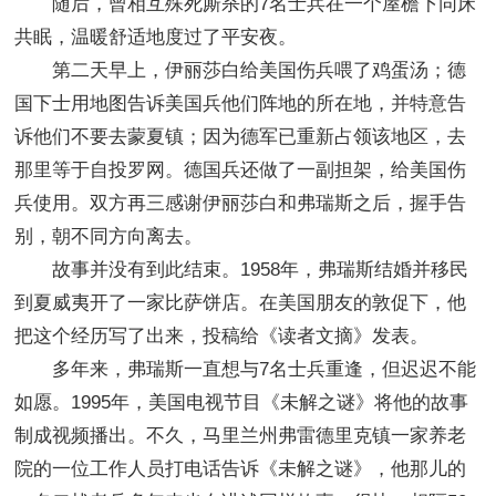
随后，曾相互殊死厮杀的7名士兵在一个屋檐下同床
共眠，温暖舒适地度过了平安夜。
第二天早上，伊丽莎白给美国伤兵喂了鸡蛋汤；德
国下士用地图告诉美国兵他们阵地的所在地，并特意告
诉他们不要去蒙夏镇；因为德军已重新占领该地区，去
那里等于自投罗网。德国兵还做了一副担架，给美国伤
兵使用。双方再三感谢伊丽莎白和弗瑞斯之后，握手告
别，朝不同方向离去。
故事并没有到此结束。1958年，弗瑞斯结婚并移民
到夏威夷开了一家比萨饼店。在美国朋友的敦促下，他
把这个经历写了出来，投稿给《读者文摘》发表。
多年来，弗瑞斯一直想与7名士兵重逢，但迟迟不能
如愿。1995年，美国电视节目《未解之谜》将他的故事
制成视频播出。不久，马里兰州弗雷德里克镇一家养老
院的一位工作人员打电话告诉《未解之谜》，他那儿的