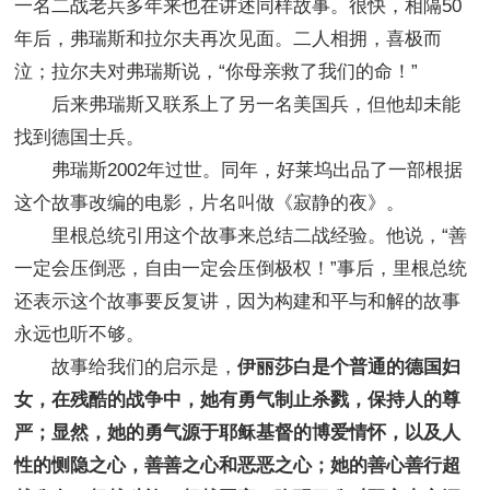
一名二战老兵多年来也在讲述同样故事。很快，相隔50
年后，弗瑞斯和拉尔夫再次见面。二人相拥，喜极而
泣；拉尔夫对弗瑞斯说，“你母亲救了我们的命！”
后来弗瑞斯又联系上了另一名美国兵，但他却未能
找到德国士兵。
弗瑞斯2002年过世。同年，好莱坞出品了一部根据
这个故事改编的电影，片名叫做《寂静的夜》。
里根总统引用这个故事来总结二战经验。他说，“善
一定会压倒恶，自由一定会压倒极权！”事后，里根总统
还表示这个故事要反复讲，因为构建和平与和解的故事
永远也听不够。
故事给我们的启示是，
伊丽莎白是个普通的德国妇
女，在残酷的战争中，她有勇气制止杀戮，保持人的尊
严；显然，她的勇气源于耶稣基督的博爱情怀，以及人
性的恻隐之心，善善之心和恶恶之心；她的善心善行超