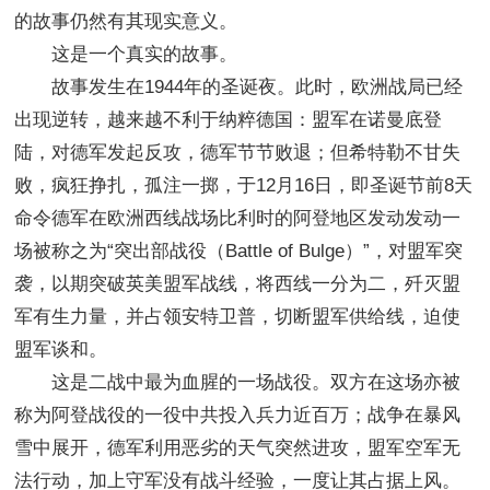
的故事仍然有其现实意义。
这是一个真实的故事。
故事发生在1944年的圣诞夜。此时，欧洲战局已经
出现逆转，越来越不利于纳粹德国：盟军在诺曼底登
陆，对德军发起反攻，德军节节败退；但希特勒不甘失
败，疯狂挣扎，孤注一掷，于12月16日，即圣诞节前8天
命令德军在欧洲西线战场比利时的阿登地区发动发动一
场被称之为“突出部战役（Battle of Bulge）”，对盟军突
袭，以期突破英美盟军战线，将西线一分为二，歼灭盟
军有生力量，并占领安特卫普，切断盟军供给线，迫使
盟军谈和。
这是二战中最为血腥的一场战役。双方在这场亦被
称为阿登战役的一役中共投入兵力近百万；战争在暴风
雪中展开，德军利用恶劣的天气突然进攻，盟军空军无
法行动，加上守军没有战斗经验，一度让其占据上风。