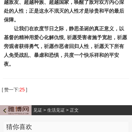
越敌友、超越种族、超越国家，唤醒了敌对双方内心深
处的人性；正是这永不泯灭的人性才是珍贵和平的最后
保障。
让我们在欢度节日之际，静思圣诞的真正意义，以
基督的精神用爱心化解仇恨, 祈愿受害者施予宽恕，祈愿
旁观者获得勇气，祈愿作恶者回归人性，祈愿天下所有
人免受战乱、暴虐和恐惧，共度一个快乐祥和的平安
夜。
[
赞一下
:
25
]
见证
>
生活见证
>
正文
猜你喜欢