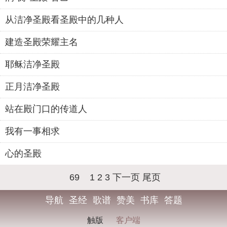
从洁净圣殿看圣殿中的几种人
建造圣殿荣耀主名
耶稣洁净圣殿
正月洁净圣殿
站在殿门口的传道人
我有一事相求
心的圣殿
69
1
2
3
下一页
尾页
导航
圣经
歌谱
赞美
书库
答题
触版
客户端