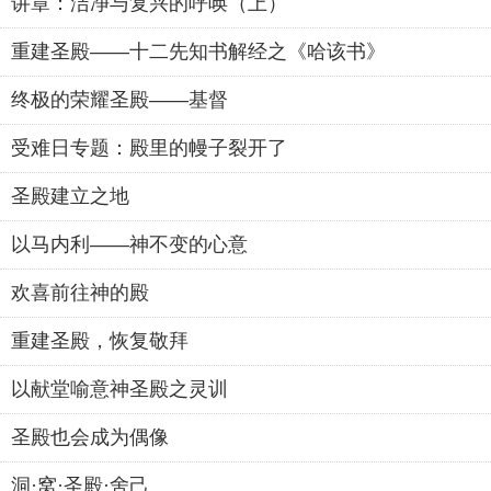
讲章：洁净与复兴的呼唤（上）
重建圣殿——十二先知书解经之《哈该书》
终极的荣耀圣殿——基督
受难日专题：殿里的幔子裂开了
圣殿建立之地
以马内利——神不变的心意
欢喜前往神的殿
重建圣殿，恢复敬拜
以献堂喻意神圣殿之灵训
圣殿也会成为偶像
洞·窝·圣殿·舍己