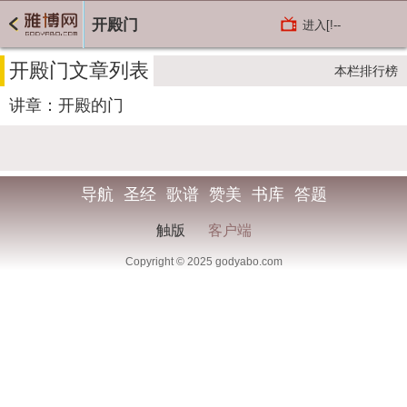
开殿门
进入[!--
bclass.name--]频道
开殿门文章列表
本栏排行榜
讲章：开殿的门
导航
圣经
歌谱
赞美
书库
答题
触版
客户端
Copyright © 2025 godyabo.com