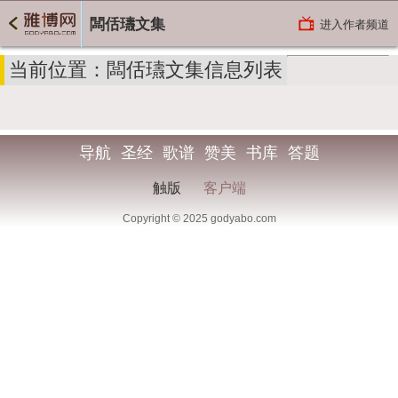
闆佸瓙文集
进入作者频道
当前位置：闆佸瓙文集信息列表
导航
圣经
歌谱
赞美
书库
答题
触版
客户端
Copyright © 2025 godyabo.com