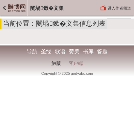
闄堝鏉�文集
进入作者频道
当前位置：闄堝鏉�文集信息列表
导航
圣经
歌谱
赞美
书库
答题
触版
客户端
Copyright © 2025 godyabo.com