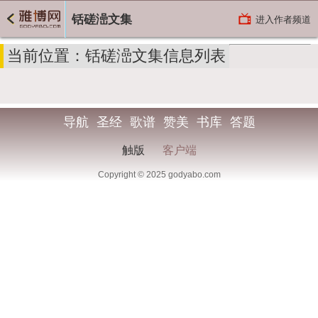
铦磋澏文集
进入作者频道
当前位置：铦磋澏文集信息列表
导航
圣经
歌谱
赞美
书库
答题
触版
客户端
Copyright © 2025 godyabo.com